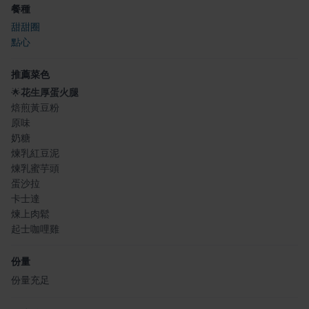
餐種
甜甜圈
點心
推薦菜色
🌟
花生厚蛋火腿
焙煎黃豆粉
原味
奶糖
煉乳紅豆泥
煉乳蜜芋頭
蛋沙拉
卡士達
煉上肉鬆
起士咖哩雞
份量
份量充足