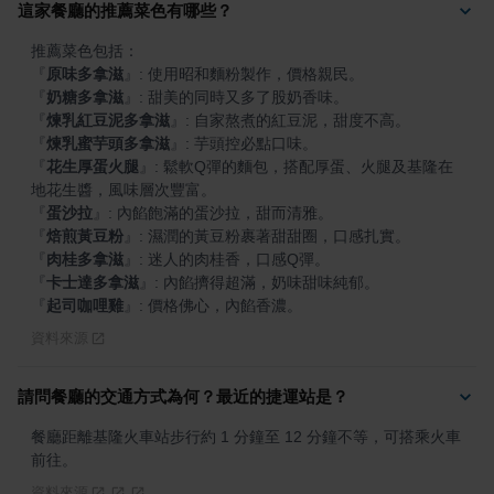
這家餐廳的推薦菜色有哪些？
『
原味多拿滋
』
『
奶糖多拿滋
』
『
煉乳紅豆泥多拿滋
』
『
煉乳蜜芋頭多拿滋
』
『
花生厚蛋火腿
』
: 鬆軟Q彈的麵包，搭配厚蛋、火腿及基隆在
『
蛋沙拉
』
『
焙煎黃豆粉
』
『
肉桂多拿滋
』
『
卡士達多拿滋
』
『
起司咖哩雞
』
: 價格佛心，內餡香濃。
資料來源
請問餐廳的交通方式為何？最近的捷運站是？
餐廳距離基隆火車站步行約 1 分鐘至 12 分鐘不等，可搭乘火車
前往。
資料來源