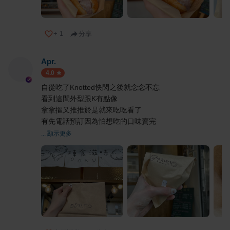
+
1
分享
Apr.
4.0
自從吃了Knotted快閃之後就念念不忘
看到這間外型跟K有點像
拿拿摳又推推於是就來吃吃看了
有先電話預訂因為怕想吃的口味賣完
... 顯示更多