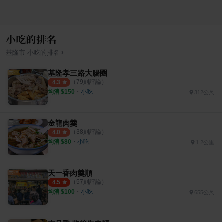
小吃的排名
›
基隆市
小吃
的排名
基隆孝三路大腸圈
（
79
則評論）
4.3
均消 $
150
・
小吃
312公尺
金龍肉羹
（
38
則評論）
4.0
均消 $
80
・
小吃
1.2公里
天一香肉羹順
（
57
則評論）
4.5
均消 $
100
・
小吃
655公尺