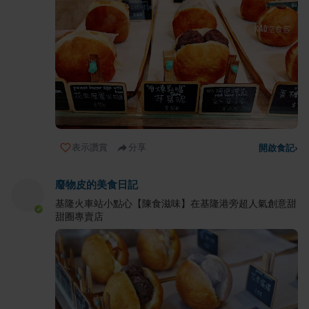
表示讚賞
分享
開啟食記
›
廢物皮的美食日記
基隆火車站小點心【陳食滋味】在基隆港旁超人氣創意甜
甜圈專賣店