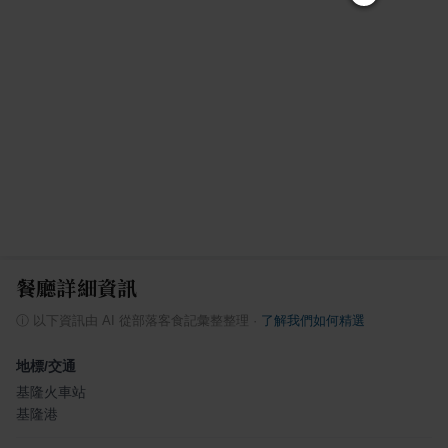
餐廳詳細資訊
ⓘ
以下資訊由 AI 從部落客食記彙整整理
·
了解我們如何精選
地標/交通
基隆火車站
基隆港