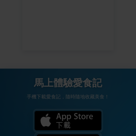
馬上體驗愛食記
手機下載愛食記，隨時隨地收藏美食！