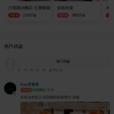
六號碼頭麵店-五層豬腸湯
金龍肉羹
禾月
·
21
則評論
·
38
則評論
4.8
4.0
4.8
用戶評論
留下評論
給予評分
Kao空食客
均消價位: $
50
3.5
多拿滋專賣店 昭和麵粉限量製作-基隆