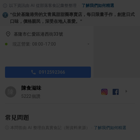
以下資訊由 AI 從部落客食記彙整整理
·
了解我們如何精選
“
位於基隆港旁的文青風甜甜圈專賣店，每日限量手作，創意日式
口味，價格親民，深受在地人喜愛。
”
基隆市仁愛區港西街33號
現正營業: 08:00-17:00
0912592366
陳食滋味
陳
5222
個讚
常見問題
ⓘ
本問答由 AI 整理自真實食記（附資料來源）
·
了解我們如何精選