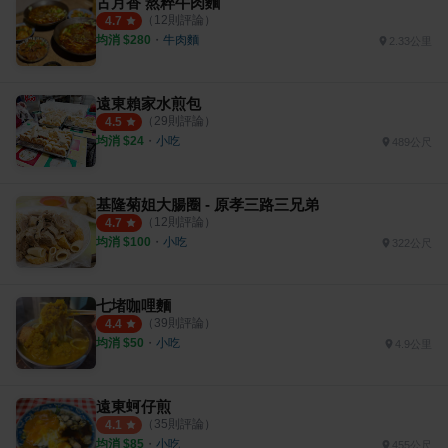
古月香 熬粹牛肉麵
（
12
則評論）
4.7
均消 $
280
・
牛肉麵
2.33公里
遠東賴家水煎包
（
29
則評論）
4.5
均消 $
24
・
小吃
489公尺
基隆菊姐大腸圈 - 原孝三路三兄弟
（
12
則評論）
4.7
均消 $
100
・
小吃
322公尺
七堵咖哩麵
（
39
則評論）
4.4
均消 $
50
・
小吃
4.9公里
遠東蚵仔煎
（
35
則評論）
4.1
均消 $
85
・
小吃
455公尺