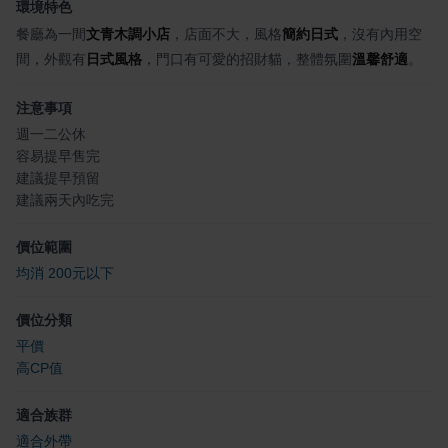
環境特色
餐廳為一間
文青木調小店
，店面不大，風格
簡約日式
，沒有內用空
間，外觀有
日式風格
，門口有可愛的招財貓，整體氛圍
溫馨舒適
。
注意事項
週一二公休
容易提早售完
建議提早預留
建議兩天內吃完
價位範圍
均消 200元以下
價位分類
平價
高CP值
適合族群
適合外帶