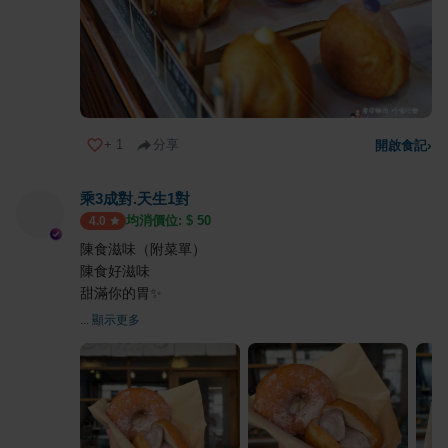
+
1
分享
開啟食記
›
乘3成對.天生1對
均消價位: $
50
4.0
陳食滋味（附菜單）
陳食好滋味
甜滿你的胃✨
... 顯示更多