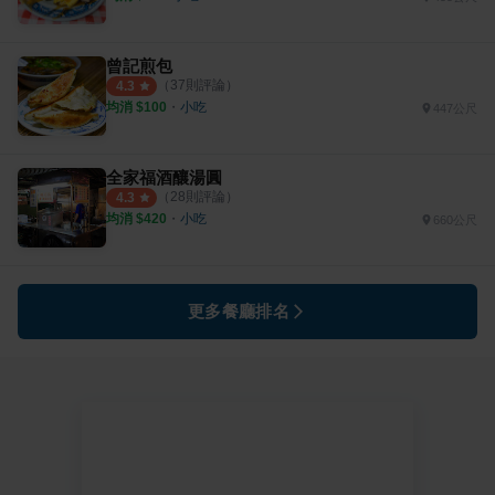
曾記煎包
（
37
則評論）
4.3
均消 $
100
・
小吃
447公尺
全家福酒釀湯圓
（
28
則評論）
4.3
均消 $
420
・
小吃
660公尺
更多餐廳排名