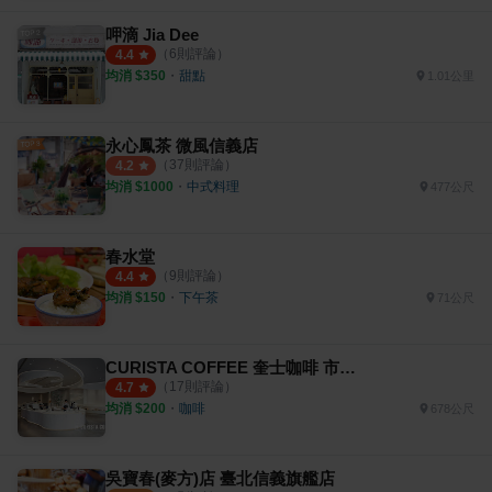
呷滴 Jia Dee
（
6
則評論）
4.4
均消 $
350
・
甜點
1.01公里
永心鳳茶 微風信義店
（
37
則評論）
4.2
均消 $
1000
・
中式料理
477公尺
春水堂
（
9
則評論）
4.4
均消 $
150
・
下午茶
71公尺
CURISTA COFFEE 奎士咖啡 市府旗艦店
（
17
則評論）
4.7
均消 $
200
・
咖啡
678公尺
吳寶春(麥方)店 臺北信義旗艦店