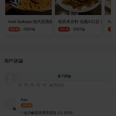
inari Izakaya 現代居酒屋
長田本庄軒 信義A11店 日式炒
IVO
·
2
則評論
·
2
則評論
4.2
4.8
4.5
用戶評論
留下評論
給予評分
Apr.
3.0
✨金沙鹹蛋黃費雪禮盒 3入 $199