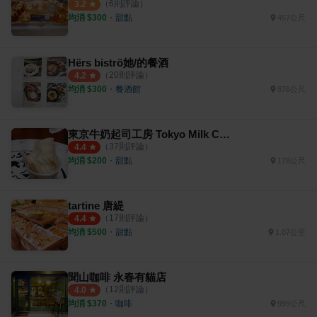
（
6
則評論）
3.2
均消 $
300
・
甜點
457公尺
Hërs biströ她/的餐酒
（
20
則評論）
4.2
均消 $
300
・
餐酒館
876公尺
東京牛奶起司工房 Tokyo Milk Cheese Factory 南山店
（
37
則評論）
4.4
均消 $
200
・
甜點
178公尺
tartine 唐緹
（
17
則評論）
4.4
均消 $
500
・
甜點
1.07公里
聞山咖啡 永春有貓店
（
12
則評論）
4.0
均消 $
370
・
咖啡
999公尺