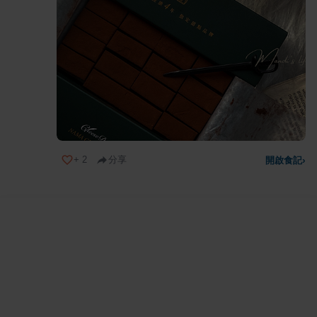
+
2
分享
開啟食記
›