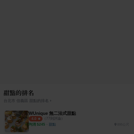
甜點的排名
›
台北市
信義區
甜點
的排名
WUnique 無二法式甜點
（
77
則評論）
4.0
均消 $
245
・
甜點
895公尺