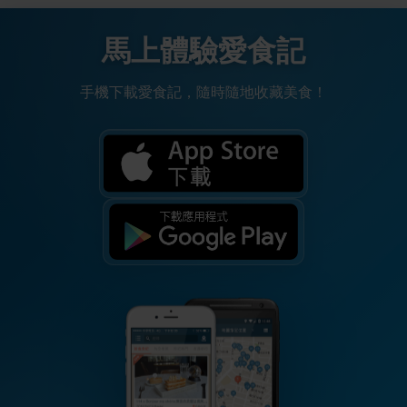
馬上體驗愛食記
手機下載愛食記，隨時隨地收藏美食！