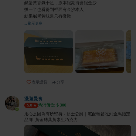
鹹蛋黃香氣十足，原本很期待會很金沙
扒一半也看得到裡面有金沙本人
結果鹹蛋黃味道只有微微
... 顯示更多
表示讚賞
分享
漫遊曼食
均消價位: $
300
5.0
用心是因為有所堅持 - 起士公爵｜宅配輕鬆吃到金馬指定
品牌_黃金磚葉黃素生巧克力