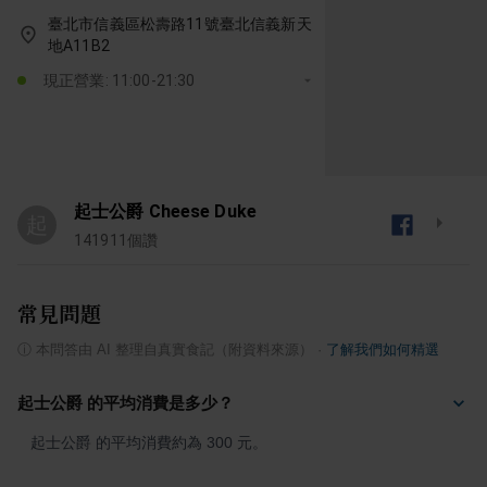
臺北市信義區松壽路11號臺北信義新天
地A11B2
現正營業: 11:00-21:30
起士公爵 Cheese Duke
起
141911
個讚
常見問題
ⓘ
本問答由 AI 整理自真實食記（附資料來源）
·
了解我們如何精選
起士公爵 的平均消費是多少？
起士公爵 的平均消費約為 300 元。