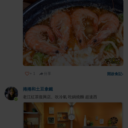
+
1
分享
開啟食記
›
捲捲和土豆拿鐵
老江紅茶復興店。吹冷氣 吃鍋燒麵 超速西