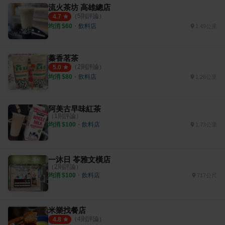
流火茶坊 高雄總店
（
5
則評論）
4.7
均消 $
60
・
飲料店
1.49公里
蓁香茗茶
（
2
則評論）
5.0
均消 $
80
・
飲料店
1.26公里
阿美古早味紅茶
（
1
則評論）
均消 $
100
・
飲料店
1.73公里
一沐日 苓雅文橫店
（
2
則評論）
均消 $
100
・
飲料店
717公尺
米樂找餐店
（
4
則評論）
4.8