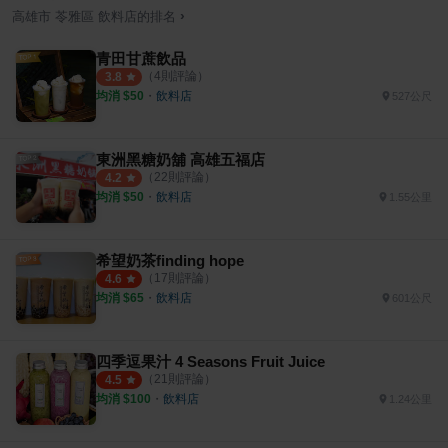
›
高雄市
苓雅區
飲料店
的排名
青田甘蔗飲品
（
4
則評論）
3.8
均消 $
50
・
飲料店
527公尺
東洲黑糖奶舖 高雄五福店
（
22
則評論）
4.2
均消 $
50
・
飲料店
1.55公里
希望奶茶finding hope
（
17
則評論）
4.6
均消 $
65
・
飲料店
601公尺
四季逗果汁 4 Seasons Fruit Juice
（
21
則評論）
4.5
均消 $
100
・
飲料店
1.24公里