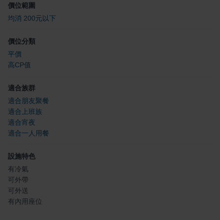
價位範圍
均消 200元以下
價位分類
平價
高CP值
適合族群
適合朋友聚餐
適合上班族
適合宵夜
適合一人用餐
設施特色
有冷氣
可外帶
可外送
有內用座位