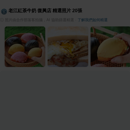
老江紅茶牛奶 復興店
精選照片
20
張
ⓘ
照片由合作部落客拍攝，AI 協助篩選精選
·
了解我們如何精選