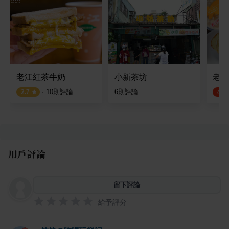
老江紅茶牛奶
小新茶坊
老江
·
10
則評論
6
則評論
2.7
4.5
用戶評論
留下評論
給予評分