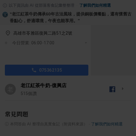
以下資訊由 AI 從部落客食記彙整整理
·
了解我們如何精選
“
老江紅茶牛奶傳承60年古法風味，提供銅板價餐點，還有懷舊古
香點心，舒適環境，午夜也能享用。
”
高雄市苓雅區復興二路51之2號
今日營業: 06:00-17:00
075362135
老江紅茶牛奶-復興店
老
515
個讚
常見問題
ⓘ
本問答由 AI 整理自真實食記（附資料來源）
·
了解我們如何精選