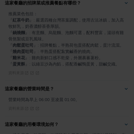
這家餐廳的招牌菜或推薦餐點有哪些？
『
紅茶牛奶
』
: 嚴選四種台灣茶葉調配，使用古法冰鎮，加入高
『
鍋燒麵
』
: 有意麵、烏龍麵、泡麵可選，配料豐富，湯頭有雞
『
肉鬆蛋吐司
』
『
燒肉蛋吐司
』
『
雞米花
』
『
蛋黃酥
』
: 以綠豆沙為內餡，搭配香鹹鴨蛋黃，甜鹹交織。
資料來源
這家餐廳的營業時間是？
營業時間為早上 06:00 至凌晨 01:00。
資料來源
這家餐廳的用餐環境如何？