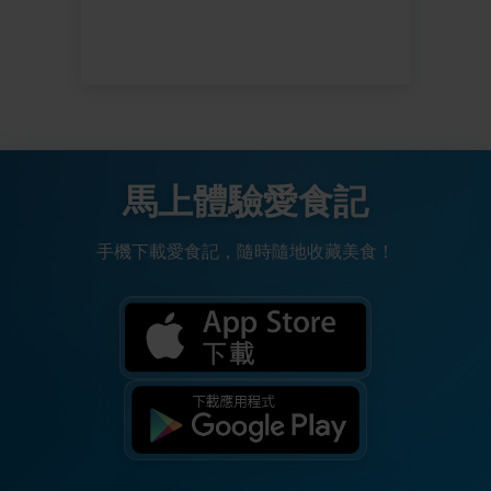
馬上體驗愛食記
手機下載愛食記，隨時隨地收藏美食！