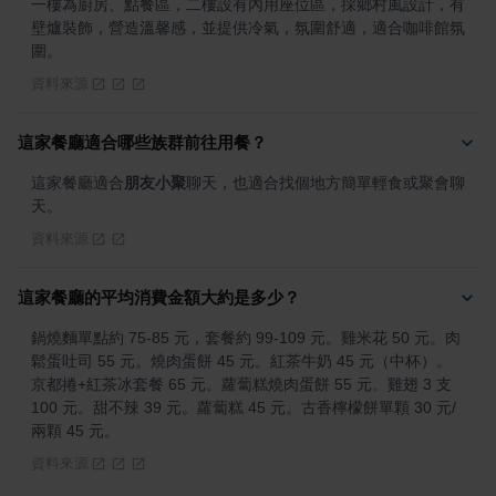
一樓為廚房、點餐區，二樓設有內用座位區，採鄉村風設計，有
壁爐裝飾，營造溫馨感，並提供冷氣，氛圍舒適，適合咖啡館氛
圍。
資料來源
這家餐廳適合哪些族群前往用餐？
這家餐廳適合
朋友小聚
聊天，也適合找個地方簡單輕食或聚會聊
天。
資料來源
這家餐廳的平均消費金額大約是多少？
鍋燒麵單點約 75-85 元，套餐約 99-109 元。雞米花 50 元。肉
鬆蛋吐司 55 元。燒肉蛋餅 45 元。紅茶牛奶 45 元（中杯）。
京都捲+紅茶冰套餐 65 元。蘿蔔糕燒肉蛋餅 55 元。雞翅 3 支 
100 元。甜不辣 39 元。蘿蔔糕 45 元。古香檸檬餅單顆 30 元/
兩顆 45 元。
資料來源