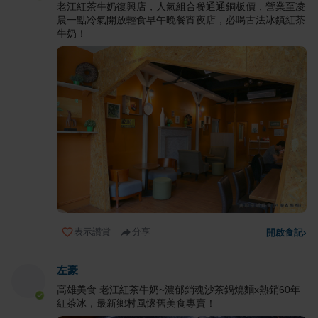
老江紅茶牛奶復興店，人氣組合餐通通銅板價，營業至凌
晨一點冷氣開放輕食早午晚餐宵夜店，必喝古法冰鎮紅茶
牛奶！
表示讚賞
分享
開啟食記
›
左豪
高雄美食 老江紅茶牛奶~濃郁銷魂沙茶鍋燒麵x熱銷60年
紅茶冰，最新鄉村風懷舊美食專賣！