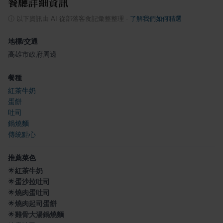
餐廳詳細資訊
ⓘ
以下資訊由 AI 從部落客食記彙整整理
·
了解我們如何精選
地標/交通
高雄市政府周邊
餐種
紅茶牛奶
蛋餅
吐司
鍋燒麵
傳統點心
推薦菜色
🌟
紅茶牛奶
🌟
蛋沙拉吐司
🌟
燒肉蛋吐司
🌟
燒肉起司蛋餅
🌟
雞骨大湯鍋燒麵