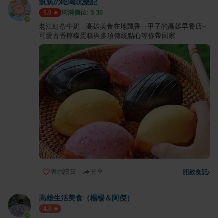
筑筑の吃喝玩樂記
均消價位: $
30
5.0
老江紅茶牛奶 - 高雄美食在地飄香一甲子的高雄早餐店~
可愛古香檸檬蛋糕與多項傳統點心等你帶回家
表示讚賞
分享
開啟食記
›
高雄生活美食（楊楊＆阿傑）
4.0