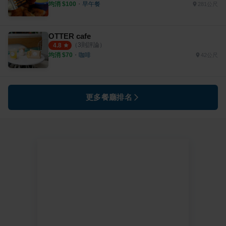
均消 $
100
・
早午餐
281公尺
OTTER cafe
（
3
則評論）
4.8
均消 $
70
・
咖啡
42公尺
更多餐廳排名