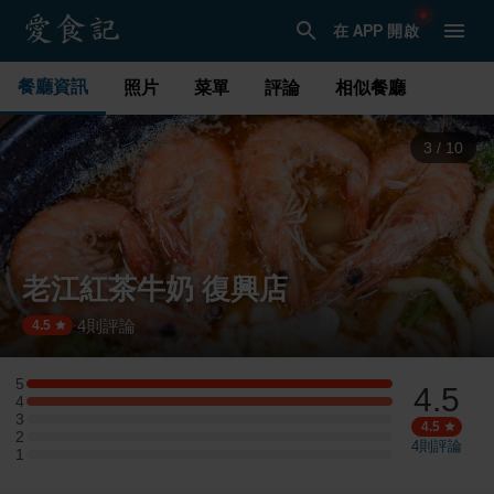
在 APP 開啟
餐廳資訊
照片
菜單
評論
相似餐廳
3
/
10
老江紅茶牛奶 復興店
4
則評論
·
4.5
5
4.5
5 星：1 則評論
4
4 星：1 則評論
3
3 星：0 則評論
4.5
2
2 星：0 則評論
4
則評論
1
1 星：0 則評論