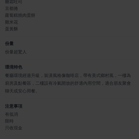
糖霜吐司
京都捲
蘿蔔糕燒肉蛋餅
雞米花
蛋黃酥
份量
份量超驚人
環境特色
餐廳環境經過升級，裝潢風格像咖啡店，帶有美式鄉村風，一樓為
廚房及點餐區，二樓設有冷氣開放的舒適內用空間，適合朋友聚會
聊天或安心用餐。
注意事項
有低消
限時
只收現金