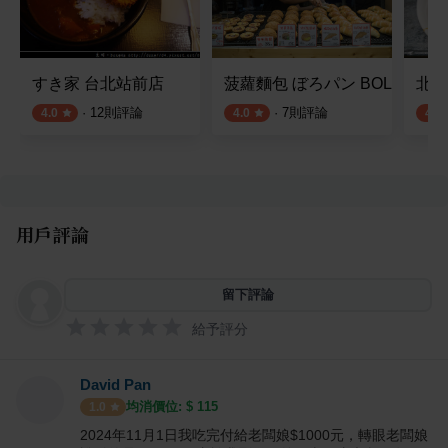
すき家 台北站前店
菠蘿麵包 ぼろパン BOLO PAN
北北
·
12
則評論
·
7
則評論
4.0
4.0
4.3
用戶評論
留下評論
給予評分
David Pan
均消價位: $
115
1.0
2024年11月1日我吃完付給老闆娘$1000元，轉眼老闆娘