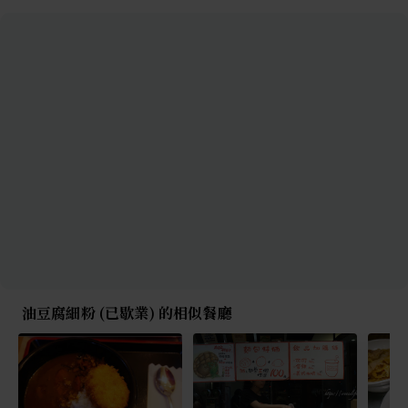
油豆腐細粉 (已歇業) 的相似餐廳