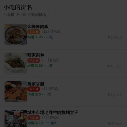
小吃的排名
›
台北市
中正區
小吃
的排名
金峰魯肉飯
（
127
則評論）
3.4
均消 $
105
・
小吃
1.42公里
藍家割包
（
98
則評論）
4.0
均消 $
100
・
小吃
3.58公里
黃家香腸
（
68
則評論）
4.5
均消 $
70
・
小吃
2.12公里
城中市場老牌牛肉拉麵大王
（
47
則評論）
4.2
均消 $
110
・
牛肉麵
436公尺