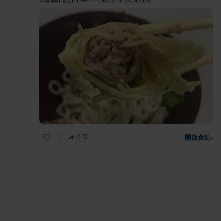
+
1
分享
開啟食記
›