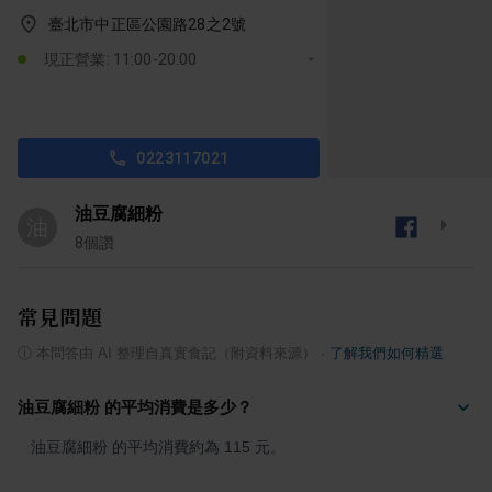
臺北市中正區公園路28之2號
現正營業: 11:00-20:00
0223117021
油豆腐細粉
油
8
個讚
常見問題
ⓘ
本問答由 AI 整理自真實食記（附資料來源）
·
了解我們如何精選
油豆腐細粉 的平均消費是多少？
油豆腐細粉 的平均消費約為 115 元。