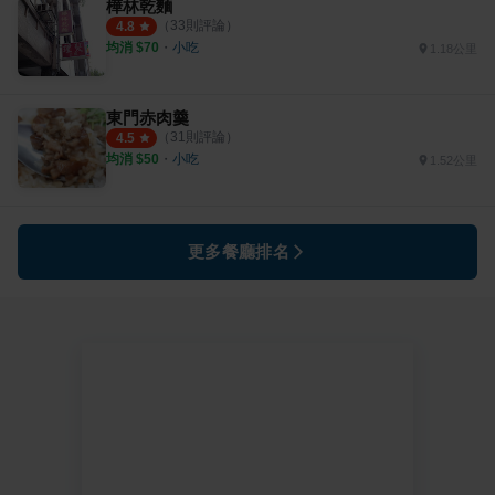
樺林乾麵
（
33
則評論）
4.8
均消 $
70
・
小吃
1.18公里
東門赤肉羹
（
31
則評論）
4.5
均消 $
50
・
小吃
1.52公里
更多餐廳排名