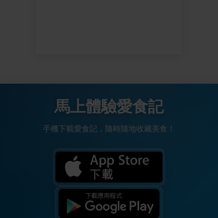
馬上體驗愛食記
手機下載愛食記，隨時隨地收藏美食！