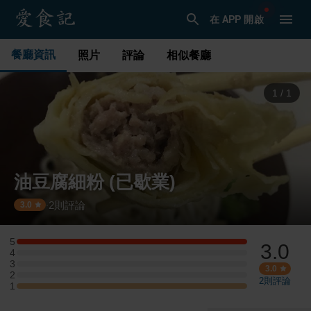
在 APP 開啟
餐廳資訊
照片
評論
相似餐廳
1
/
1
油豆腐細粉 (已歇業)
2
則評論
·
3.0
5
3.0
5 星：1 則評論
4
4 星：0 則評論
3
3 星：0 則評論
3.0
2
2 星：0 則評論
2
則評論
1
1 星：1 則評論