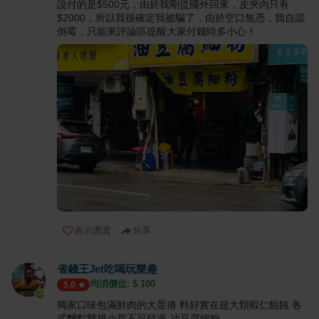
說付的是$500元，由於我剛從國外回來，皮夾內只有
$2000，所以我很確定我被騙了，由於空口無憑，我自認
倒霉，只能來評論區提醒大家付錢時多小心！
表示讚賞
分享
省錢王Jet吃喝玩樂趣
均消價位: $
100
5.0
獨家口味包滿鮮肉的大蛋捲 料好實在超大顆蝦仁餛飩 各
式麵點雙拼小菜不可錯過-油豆腐細粉