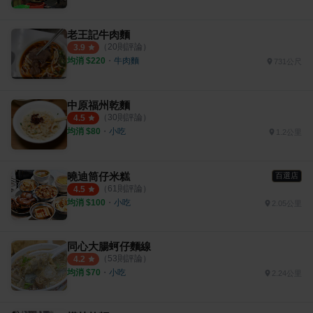
老王記牛肉麵
（
20
則評論）
3.9
均消 $
220
・
牛肉麵
731公尺
中原福州乾麵
（
30
則評論）
4.5
均消 $
80
・
小吃
1.2公里
曉迪筒仔米糕
百選店
（
61
則評論）
4.5
均消 $
100
・
小吃
2.05公里
同心大腸蚵仔麵線
（
53
則評論）
4.2
均消 $
70
・
小吃
2.24公里