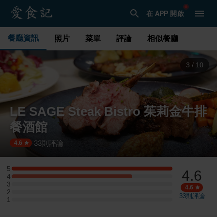
在 APP 開啟
餐廳資訊
照片
菜單
評論
相似餐廳
3
/
10
LE SAGE Steak Bistro 茱莉金牛排
餐酒館
33
則評論
·
4.6
5
4.6
5 星：12 則評論
4
4 星：9 則評論
3
3 星：0 則評論
4.6
2
2 星：0 則評論
33
則評論
1
1 星：0 則評論