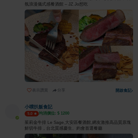
氛浪漫儀式感餐酒館 – JZ.Jo想吃
表示讚賞
分享
開啟食記
›
小噗扒飯食記
均消價位: $
1200
5.0
茱莉金牛排 Le Sage,大安區餐酒館,網友激推高品質原塊
鮮切牛排，台北質感慶生、約會首選餐廳