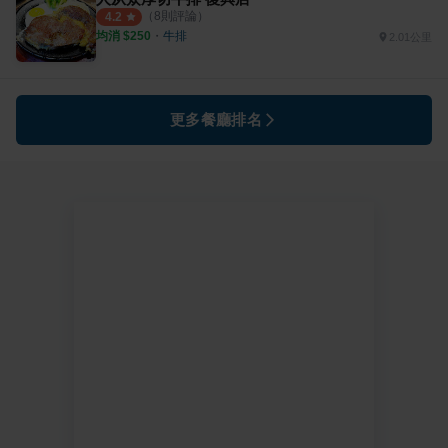
（
8
則評論）
4.2
均消 $
250
・
牛排
2.01公里
更多餐廳排名