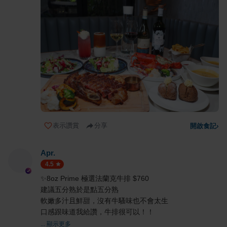
表示讚賞
分享
開啟食記
›
Apr.
4.5
✨8oz Prime 極選法蘭克牛排 $760
建議五分熟於是點五分熟
軟嫩多汁且鮮甜，沒有牛騷味也不會太生
口感跟味道我給讚，牛排很可以！！
... 顯示更多