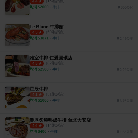
（
15
則評論）
4.4
均消 $
2000
・
牛排
860公尺
Le Blanc 牛排館
（
60
則評論）
4.5
均消 $
3871
・
牛排
2.48公里
雅室牛排 仁愛圓環店
（
82
則評論）
4.5
均消 $
2500
・
牛排
2.94公里
星辰牛排
（
31
則評論）
4.1
均消 $
1000
・
牛排
3.76公里
瀧厚炙燒熟成牛排 台北大安店
（
14
則評論）
4.6
均消 $
400
・
牛排
1.58公里