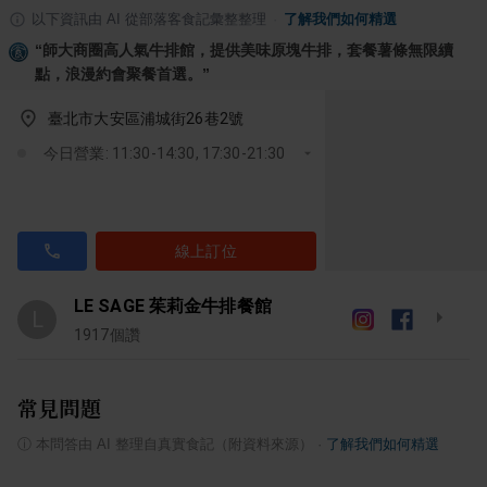
以下資訊由 AI 從部落客食記彙整整理
·
了解我們如何精選
“
師大商圈高人氣牛排館，提供美味原塊牛排，套餐薯條無限續
點，浪漫約會聚餐首選。
”
臺北市大安區浦城街26巷2號
今日營業: 11:30-14:30, 17:30-21:30
線上訂位
LE SAGE 茱莉金牛排餐館
L
1917
個讚
常見問題
ⓘ
本問答由 AI 整理自真實食記（附資料來源）
·
了解我們如何精選