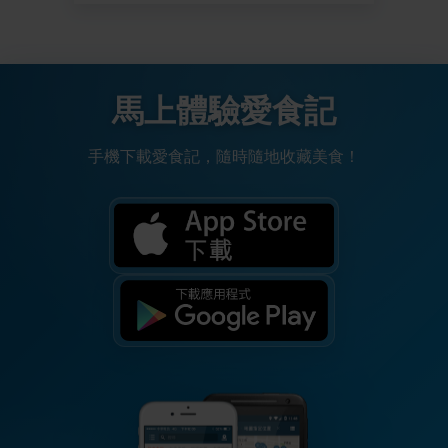
馬上體驗愛食記
手機下載愛食記，隨時隨地收藏美食！