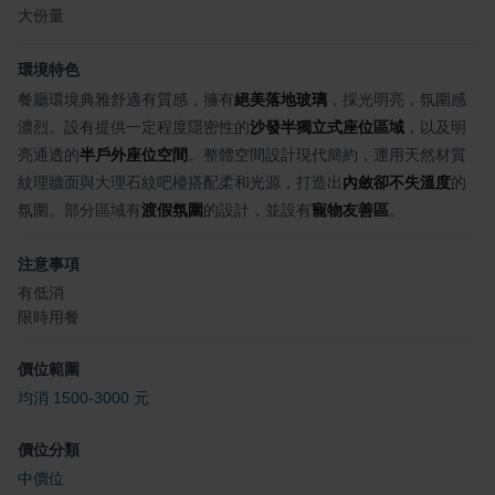
大份量
環境特色
餐廳環境典雅舒適有質感，擁有
絕美落地玻璃
，採光明亮，氛圍感
濃烈。設有提供一定程度隱密性的
沙發半獨立式座位區域
，以及明
亮通透的
半戶外座位空間
。整體空間設計現代簡約，運用天然材質
紋理牆面與大理石紋吧檯搭配柔和光源，打造出
內斂卻不失溫度
的
氛圍。部分區域有
渡假氛圍
的設計，並設有
寵物友善區
。
注意事項
有低消
限時用餐
價位範圍
均消 1500-3000 元
價位分類
中價位