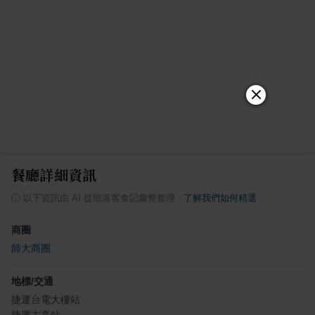
餐廳詳細資訊
ⓘ
以下資訊由 AI 從部落客食記彙整整理
·
了解我們如何精選
商圈
師大商圈
地標/交通
捷運台電大樓站