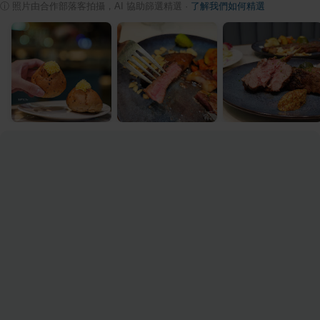
ⓘ
照片由合作部落客拍攝，AI 協助篩選精選
·
了解我們如何精選