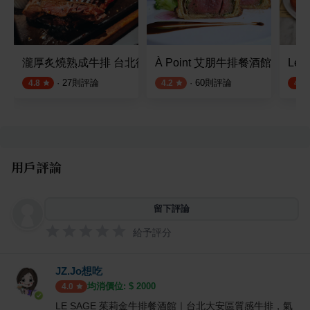
瀧厚炙燒熟成牛排 台北復北店
À Point 艾朋牛排餐酒館
Le 
·
27
則評論
·
60
則評論
4.8
4.2
4.5
用戶評論
留下評論
給予評分
JZ.Jo想吃
均消價位: $
2000
4.0
LE SAGE 茱莉金牛排餐酒館｜台北大安區質感牛排，氣