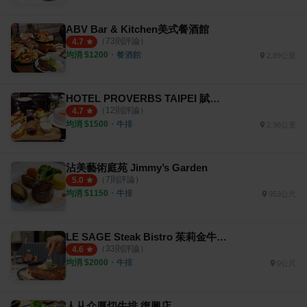
ABV Bar & Kitchen美式餐酒館
（
73
則評論）
4.7
均消 $
1200
・
餐酒館
2.89公里
HOTEL PROVERBS TAIPEI 賦樂旅居
（
12
則評論）
4.7
均消 $
1500
・
牛排
2.98公里
沾美藝術庭苑 Jimmy’s Garden
（
7
則評論）
5.0
均消 $
1150
・
牛排
953公尺
LE SAGE Steak Bistro 茱莉金牛排餐酒館
（
33
則評論）
4.6
均消 $
2000
・
牛排
0公尺
人从众厚切牛排 復興店