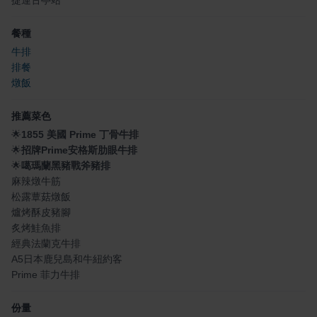
捷運古亭站
餐種
牛排
排餐
燉飯
推薦菜色
🌟
1855 美國 Prime 丁骨牛排
🌟
招牌Prime安格斯肋眼牛排
🌟
噶瑪蘭黑豬戰斧豬排
麻辣燉牛筋
松露蕈菇燉飯
爐烤酥皮豬腳
炙烤鮭魚排
經典法蘭克牛排
A5日本鹿兒島和牛紐約客
Prime 菲力牛排
份量