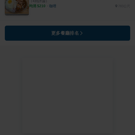
（
4
則評論）
均消 $
210
・
咖哩
783公尺
更多餐廳排名