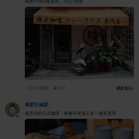
豬肉/牛肉3種選擇，可以+滑蛋
表示讚賞
分享
開啟食記
›
簡肥不減肥
巷弄內的日式咖哩，晚餐宵夜場又多一處新選擇