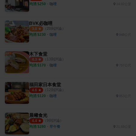
均消 $
250
・
咖哩
14.02公里
BVK必咖哩
（
20
則評論）
3.0
均消 $
230
・
咖哩
948公尺
木下食堂
（
13
則評論）
4.3
均消 $
170
・
咖哩
757公尺
福田家日本食堂
（
12
則評論）
4.6
均消 $
120
・
咖哩
853公尺
晨曦食光
（
9
則評論）
4.4
均消 $
280
・
早午餐
21.69公里