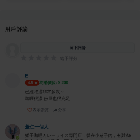
用戶評論
留下評論
給予評分
E
均消價位: $
200
4.5
已經吃過非常多次～
咖喱很濃 份量也很充足
表示讚賞
分享
薏仁一個人
矮子咖哩カレーライス專門店，躲在小巷子內，有雞肉/