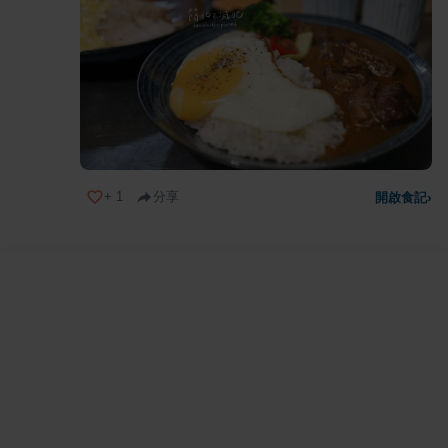
+
1
分享
開啟食記
›