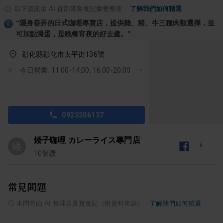
以下資訊由 AI 從部落客食記彙整整理
·
了解我們如何精選
“
隱身巷弄的日式咖哩專賣店，提供雞、豬、牛三種肉類選擇，並
可加點滑蛋，是晚餐宵夜的好去處。
”
彰化縣彰化市太平街136號
今日營業: 11:00-14:00, 16:00-20:00
0923286137
矮子咖哩 カレーライス專門店
矮
10
個讚
常見問題
ⓘ
本問答由 AI 整理自真實食記（附資料來源）
·
了解我們如何精選