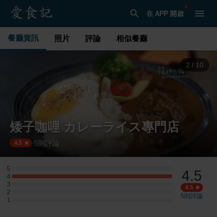
在 APP 開啟
餐廳資訊
照片
評論
相似餐廳
3
/
10
矮子咖哩 カレーライス專門店
5
則評論
·
4.5
5
4.5
5 星：0 則評論
4
4 星：1 則評論
3
3 星：0 則評論
4.5
2
2 星：0 則評論
5
則評論
1
1 星：0 則評論