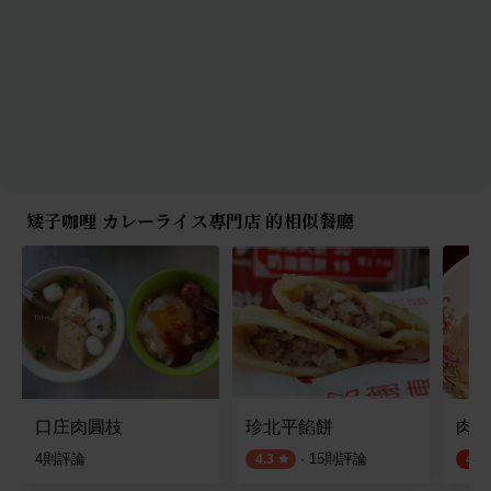
矮子咖哩 カレーライス專門店 的相似餐廳
口庄肉圓枝
珍北平餡餅
肉圓
4
則評論
·
15
則評論
4.3
4.5