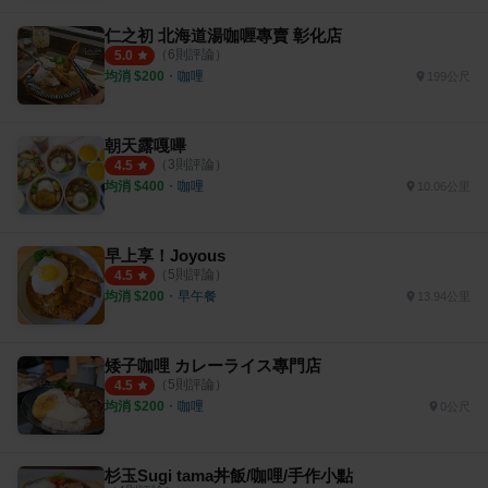
仁之初 北海道湯咖喱專賣 彰化店
（
6
則評論）
5.0
均消 $
200
・
咖哩
199公尺
朝天露嘎嗶
（
3
則評論）
4.5
均消 $
400
・
咖哩
10.06公里
早上享！Joyous
（
5
則評論）
4.5
均消 $
200
・
早午餐
13.94公里
矮子咖哩 カレーライス專門店
（
5
則評論）
4.5
均消 $
200
・
咖哩
0公尺
杉玉Sugi tama丼飯/咖哩/手作小點