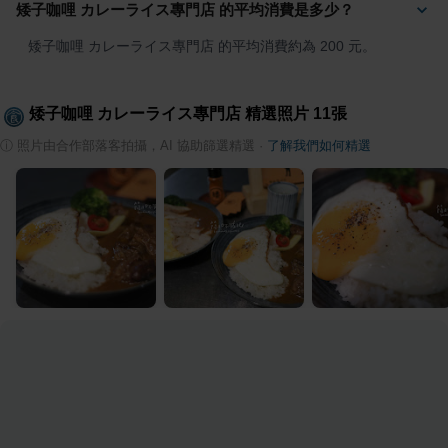
矮子咖哩 カレーライス專門店 的平均消費是多少？
矮子咖哩 カレーライス專門店 的平均消費約為 200 元。
矮子咖哩 カレーライス專門店
精選照片
11
張
ⓘ
照片由合作部落客拍攝，AI 協助篩選精選
·
了解我們如何精選