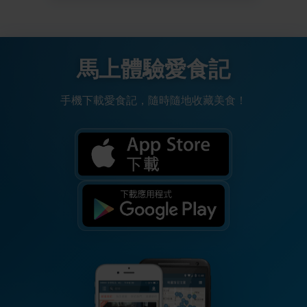
馬上體驗愛食記
手機下載愛食記，隨時隨地收藏美食！