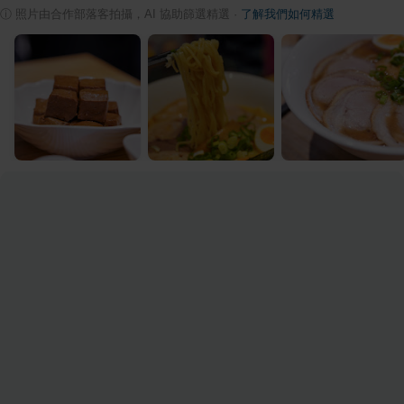
ⓘ
照片由合作部落客拍攝，AI 協助篩選精選
·
了解我們如何精選