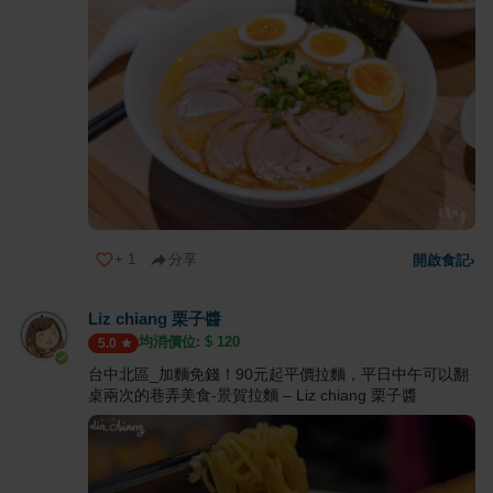
+
1
分享
開啟食記
›
Liz chiang 栗子醬
均消價位: $
120
5.0
台中北區_加麵免錢！90元起平價拉麵，平日中午可以翻
桌兩次的巷弄美食-景賀拉麵 – Liz chiang 栗子醬