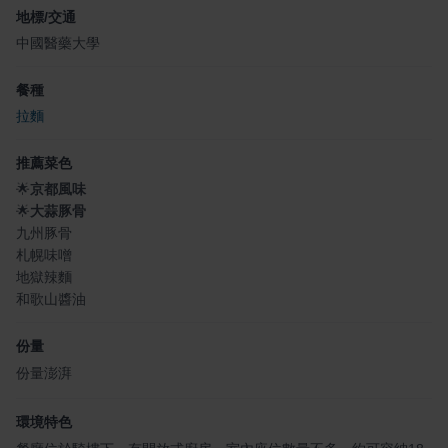
地標/交通
中國醫藥大學
餐種
拉麵
推薦菜色
🌟
京都風味
🌟
大蒜豚骨
九州豚骨
札幌味噌
地獄辣麵
和歌山醬油
份量
份量澎湃
環境特色