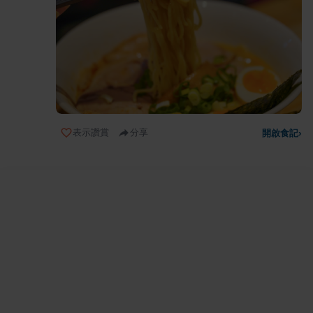
表示讚賞
分享
開啟食記
›