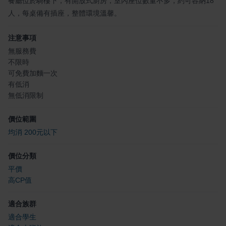
餐廳位於騎樓下，有開放式廚房，室內座位數量不多，約可容納18
人，每桌備有插座，整體環境溫馨。
注意事項
無服務費
不限時
可免費加麵一次
有低消
無低消限制
價位範圍
均消 200元以下
價位分類
平價
高CP值
適合族群
適合學生