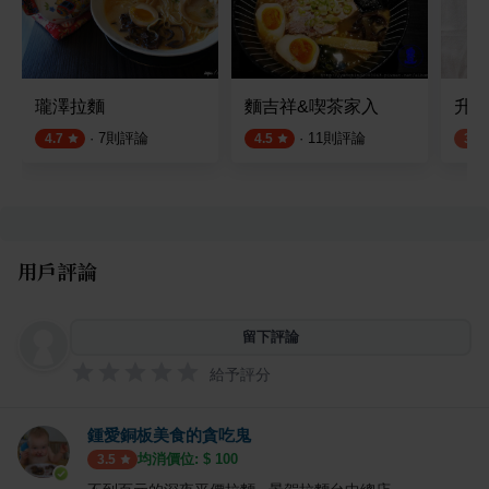
瓏澤拉麵
麵吉祥&喫茶家入
升龍
·
7
則評論
·
11
則評論
4.7
4.5
3.9
用戶評論
留下評論
給予評分
鍾愛銅板美食的貪吃鬼
均消價位: $
100
3.5