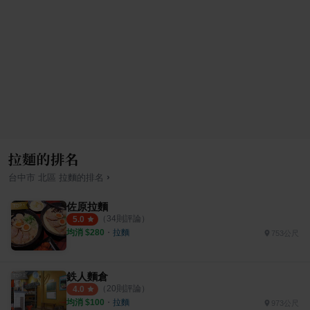
拉麵的排名
›
台中市
北區
拉麵
的排名
佐原拉麵
（
34
則評論）
5.0
均消 $
280
・
拉麵
753公尺
鉄人麵倉
（
20
則評論）
4.0
均消 $
100
・
拉麵
973公尺