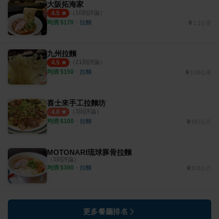
大阪拓海家
（
10
則評論）
4.5
均消 $
170
・
拉麵
1.1公里
九州拉麵
（
21
則評論）
4.5
均消 $
150
・
拉麵
1.09公里
喜士來手工拉麵坊
（
3
則評論）
4.0
均消 $
100
・
拉麵
567公尺
MOTONARI琉球豚骨拉麵
（
3
則評論）
均消 $
300
・
拉麵
872公尺
更多餐廳排名