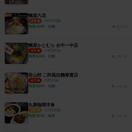
麵屋六花
（
42
則評論）
3.5
均消 $
200
・
拉麵
182公尺
麵屋かとむら 台中一中店
（
14
則評論）
4.5
均消 $
200
・
拉麵
1.35公里
吞山郎 二郎風拉麵專賣店
（
5
則評論）
4.7
均消 $
200
・
拉麵
1.43公里
丸勝咖哩洋食
（
15
則評論）
2.6
均消 $
250
・
咖哩
1.09公里