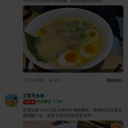
不到百元的深夜平價拉麵 景賀拉麵台中總店
表示讚賞
分享
開啟食記
›
艾薇覓食趣
均消價位: $
100
4.5
景賀拉麵 |台中北區永興街平價拉麵店，每碗90元起還免
費加麵一次，食量大必加肉加蛋更澎湃！