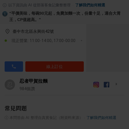
以下資訊由 AI 從部落客食記彙整整理
·
了解我們如何精選
“
平價美味，每碗90元起，免費加麵一次，份量十足，適合大胃
王，CP值超高。
”
臺中市北區永興街42號
現正營業: 11:00-14:00, 17:00-00:00
線上訂位
忍者甲賀拉麵
忍
984
個讚
常見問題
ⓘ
本問答由 AI 整理自真實食記（附資料來源）
·
了解我們如何精選