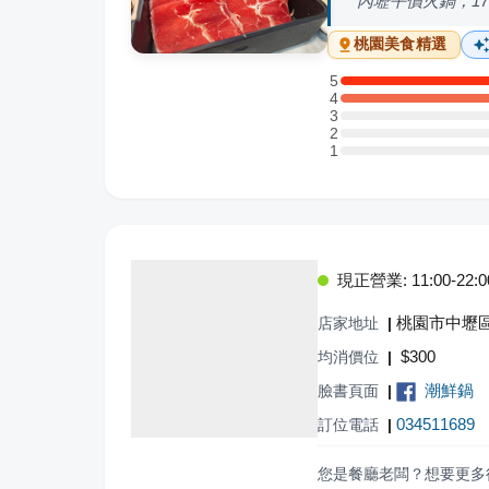
內壢平價火鍋，1
桃園
美食精選
5
5 星：2 則評論
4
4 星：2 則評論
3
3 星：0 則評論
2
2 星：0 則評論
1
1 星：0 則評論
現正營業: 11:00-22:0
桃園市中壢區
店家地址
|
$
300
均消價位
|
潮鮮鍋
臉書頁面
|
034511689
訂位電話
|
您是餐廳老闆？想要更多