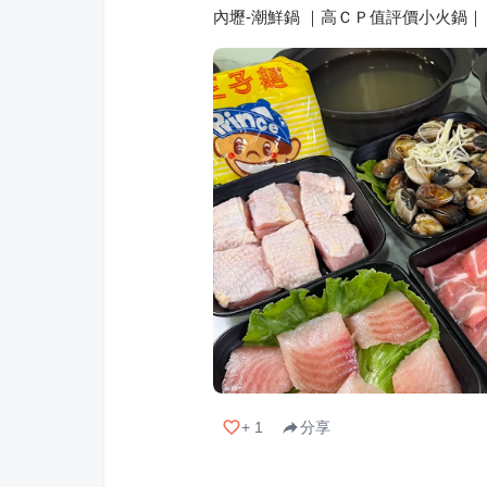
內壢-潮鮮鍋 ｜高ＣＰ值評價小火鍋｜
+
1
分享