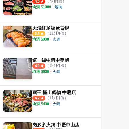
（
7
則評論）
4.5
均消 $
1000
・
燒肉
大漠紅頂級蒙古鍋
（
11
則評論）
2.5
均消 $
998
・
火鍋
這一鍋中壢中美殿
（
18
則評論）
4.0
均消 $
900
・
火鍋
藏王 極上鍋物 中壢店
（
14
則評論）
4.2
均消 $
400
・
火鍋
肉多多火鍋 中壢中山店