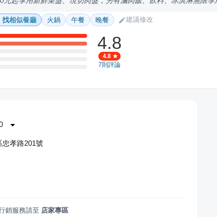
70元起享用新鮮菜盤、現切肉盤，另有滷肉飯、飲料、冰淇淋無限享
建議修改
找相似餐廳
火鍋
午餐
晚餐
4.8
4.8
7
則評論
0
忠孝路201號
行銷服務請至
店家專區