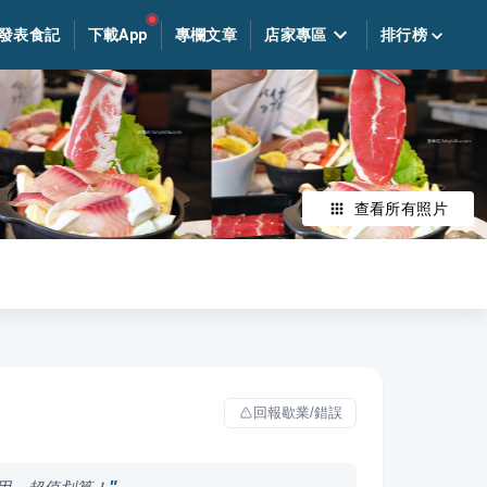
發表食記
下載App
專欄文章
店家專區
排行榜
查看所有照片
回報歇業/錯誤