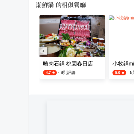
潮鮮鍋 的相似餐廳
鍋 青埔店
嗑肉石鍋 桃園春日店
小牧鍋mi
評論
·
8
則評論
·
5
4.7
5.0