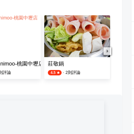
nimoo-桃園中壢店
莊敬鍋
福柒涮
則評論
·
2
則評論
4.5
4.2