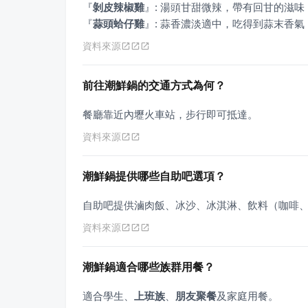
『
剝皮辣椒雞
』
『
蒜頭蛤仔雞
』
: 蒜香濃淡適中，吃得到蒜末香
資料來源
前往潮鮮鍋的交通方式為何？
餐廳靠近內壢火車站，步行即可抵達。
資料來源
潮鮮鍋提供哪些自助吧選項？
自助吧提供滷肉飯、冰沙、冰淇淋、飲料（咖啡
資料來源
潮鮮鍋適合哪些族群用餐？
適合學生、
上班族
、
朋友聚餐
及家庭用餐。