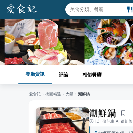
餐廳資訊
評論
相似餐廳
愛食記
›
桃園
精選
›
火鍋
›
潮鮮鍋
潮鮮鍋
以下資訊由 AI 從部