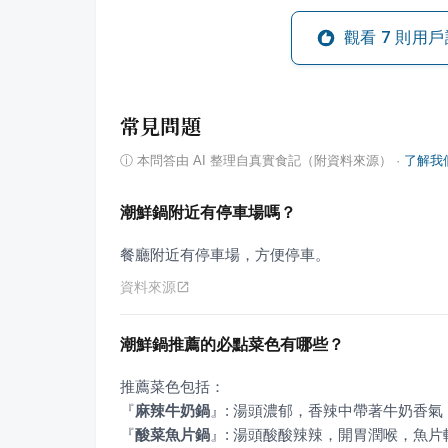
觀看
7
則用戶
常見問題
ⓘ
本問答由 AI 整理自真實食記（附資料來源）
·
了解我
潮鮮鍋附近有停車場嗎？
餐廳附近有停車場，方便停車。
資料來源
潮鮮鍋推薦的必點菜色有哪些？
『
麻辣牛奶鍋
』
『
酸菜魚片鍋
』