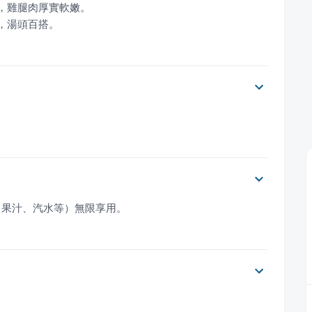
氣，湯頭百搭。
、果汁、汽水等）無限享用。