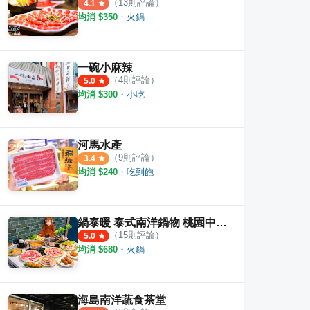
（
13
則評論）
4.1
均消 $
350
・
火鍋
一碗小麻辣
（
4
則評論）
5.0
均消 $
300
・
小吃
河馬水產
涮鍋
東東石頭火鍋
派大
（
9
則評論）
3.4
·
19
則評論
·
10
則評論
4.6
5.0
均消 $
240
・
吃到飽
鍋泰暖 泰式南洋鍋物 桃園中壢店
（
15
則評論）
5.0
均消 $
680
・
火鍋
海島南洋蔬食茶堂