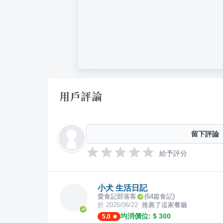
用戶評論
留下評論
給予評分
小犬 生活日記
愛食記部落客
(
64
篇食記)
於
2026/06/22
推薦了這家餐廳
均消價位: $
300
5.0