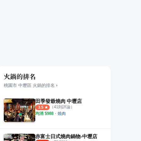
火鍋的排名
桃園市
中壢區
火鍋
的排名
›
田季發爺燒肉 中壢店
（
41
則評論）
3.5
均消 $
988
・
燒肉
赤富士日式燒肉鍋物-中壢店