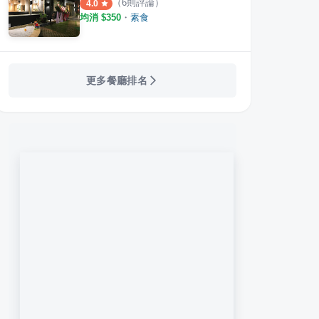
（
6
則評論）
4.0
均消 $
350
・
素食
更多餐廳排名