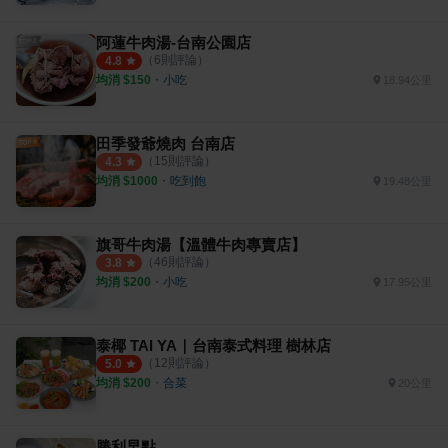
阿蓮牛肉湯-台南公園店
（
6
則評論）
4.8
均消 $
150
・
小吃
18.94公里
田季發爺燒肉 台南店
（
15
則評論）
4.3
均消 $
1000
・
吃到飽
19.48公里
旗哥牛肉湯【溫體牛肉專賣店】
（
46
則評論）
3.8
均消 $
200
・
小吃
17.95公里
泰椰 TAI YA｜台南泰式料理 樹林店
（
12
則評論）
5.0
均消 $
200
・
合菜
20公里
勝利早點