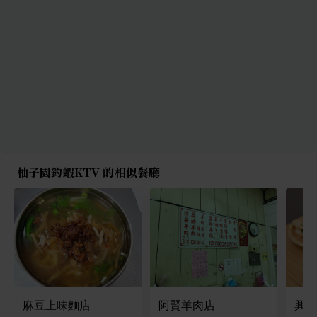
柚子園釣蝦KTV 的相似餐廳
麻豆上味麵店
阿賢羊肉店
興中