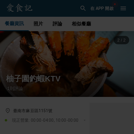
在 APP 開啟
餐廳資訊
照片
評論
相似餐廳
1
/
2
柚子園釣蝦KTV
1
則評論
·
臺南市麻豆區1151號
現正營業: 00:00-04:00, 10:00-00:00