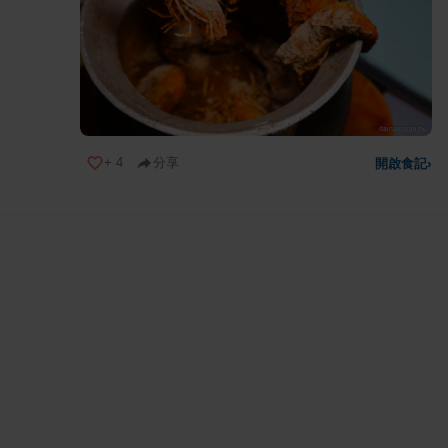
+
4
分享
開啟食記
›