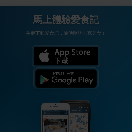
馬上體驗愛食記
手機下載愛食記，隨時隨地收藏美食！