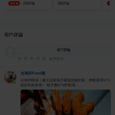
·
2
則評論
1
則評論
4.5
4.5
用戶評論
留下評論
給予評分
台南好Food遊
台南釣蝦場｜麻豆這家柚子園居然能釣蝦、烤蝦還有KTV
跟好吃的美食!「柚子園KTV釣蝦場」