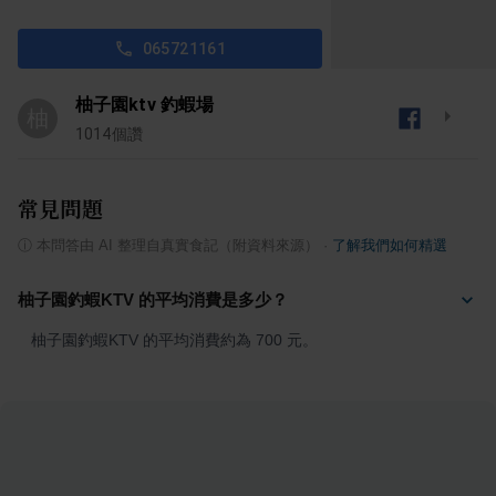
065721161
柚子園ktv 釣蝦場
柚
1014
個讚
常見問題
ⓘ
本問答由 AI 整理自真實食記（附資料來源）
·
了解我們如何精選
柚子園釣蝦KTV 的平均消費是多少？
柚子園釣蝦KTV 的平均消費約為 700 元。