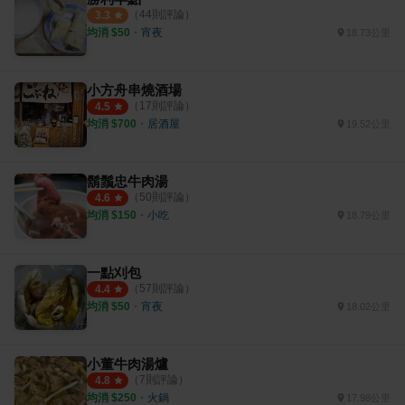
（
44
則評論）
3.3
均消 $
50
・
宵夜
18.73公里
小方舟串燒酒場
（
17
則評論）
4.5
均消 $
700
・
居酒屋
19.52公里
鬍鬚忠牛肉湯
（
50
則評論）
4.6
均消 $
150
・
小吃
18.79公里
一點刈包
（
57
則評論）
4.4
均消 $
50
・
宵夜
18.02公里
小董牛肉湯爐
（
7
則評論）
4.8
均消 $
250
・
火鍋
17.98公里