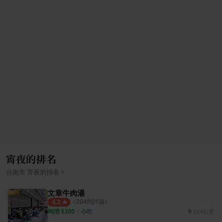
宵夜的排名
›
台南市
宵夜
的排名
文章牛肉湯
（
204
則評論）
4.3
均消 $
300
・
小吃
19.4公里