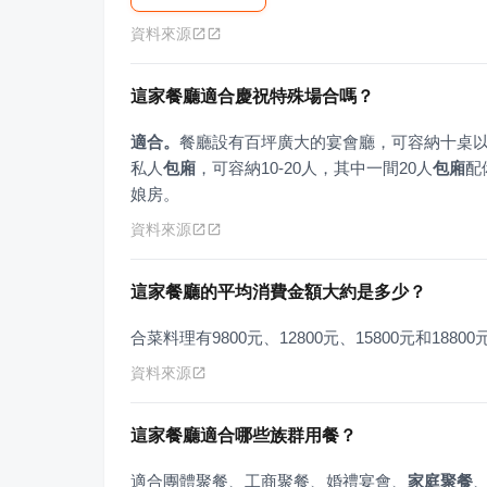
資料來源
這家餐廳適合慶祝特殊場合嗎？
適合。
餐廳設有百坪廣大的宴會廳，可容納十桌
私人
包廂
，可容納10-20人，其中一間20人
包廂
配
娘房。
資料來源
這家餐廳的平均消費金額大約是多少？
合菜料理有9800元、12800元、15800元和18
資料來源
這家餐廳適合哪些族群用餐？
適合團體聚餐、工商聚餐、婚禮宴會、
家庭聚餐