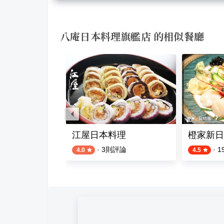
八庵日本料理旗艦店 的相似餐廳
創意料理
江屋日本料理
橙家新日
則評論
·
3
則評論
·
1
4.0
4.5