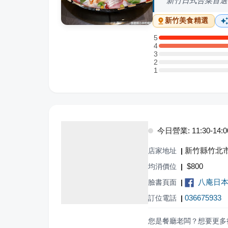
新竹日式合菜首選
新竹
美食精選
5
5 星：1 則評論
4
4 星：1 則評論
3
3 星：0 則評論
2
2 星：0 則評論
1
1 星：0 則評論
今日營業: 11:30-14:00,
新竹縣竹北市
店家地址
|
$
800
均消價位
|
八庵日本
臉書頁面
|
036675933
訂位電話
|
您是餐廳老闆？想要更多