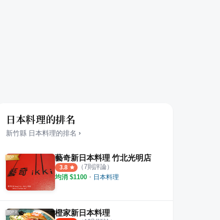
日本料理的排名
新竹縣
日本料理
的排名
›
藝奇新日本料理 竹北光明店
（
7
則評論）
3.8
均消 $
1100
・
日本料理
橙家新日本料理