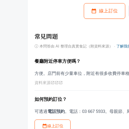
線上訂位
常見問題
ⓘ
本問答由 AI 整理自真實食記（附資料來源）
·
了解我
餐廳附近停車方便嗎？
方便。店門前有少量車位，附近有很多收費停車
資料來源
如何預約訂位？
可透過
電話預約
。電話：03 667 5933。母
線上訂位