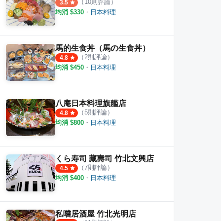
（
10
則評論）
3.5
均消 $
330
・
日本料理
馬的生食丼（馬の生食丼）
（
2
則評論）
4.8
均消 $
450
・
日本料理
八庵日本料理旗艦店
（
5
則評論）
4.8
均消 $
800
・
日本料理
くら寿司 藏壽司 竹北文興店
（
7
則評論）
4.5
均消 $
400
・
日本料理
私嚐居酒屋 竹北光明店