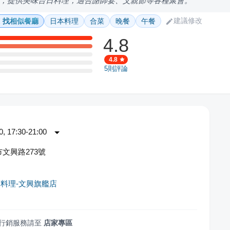
，提供美味台日料理，適合謝師宴、父親節等各種聚會。
建議修改
找相似餐廳
日本料理
合菜
晚餐
午餐
4.8
4.8
5
則評論
 17:30-21:00
文興路273號
料理-文興旗艦店
行銷服務請至
店家專區