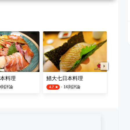
本料理
鰭大七日本料理
新粵港
9
則評論
·
16
則評論
4.7
5.0