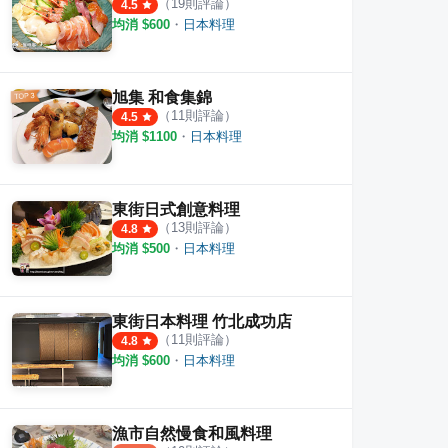
（
19
則評論）
4.5
均消 $
600
・
日本料理
旭集 和食集錦
（
11
則評論）
4.5
均消 $
1100
・
日本料理
東街日式創意料理
（
13
則評論）
4.8
均消 $
500
・
日本料理
東街日本料理 竹北成功店
（
11
則評論）
4.8
均消 $
600
・
日本料理
漁市自然慢食和風料理