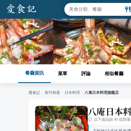
餐廳資訊
菜單
評論
相似餐廳
愛食記
›
新竹
精選
›
日本料理
›
八庵日本料理旗艦店
八庵日本
以下資訊由 AI 從部