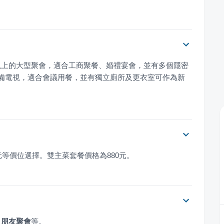
以上的大型聚會，適合工商聚餐、婚禮宴會，並有多個隱密
備電視，適合會議用餐，並有獨立廁所及更衣室可作為新
800元等價位選擇。雙主菜套餐價格為880元。
、
朋友聚會
等。