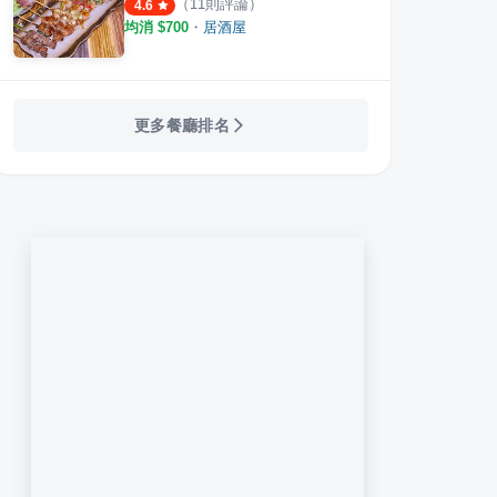
（
11
則評論）
4.6
均消 $
700
・
居酒屋
更多餐廳排名
式餐飲餐廳（聚心樓）
八庵
竹間
·
3
則評論
·
13
則評論
4.3
4.5