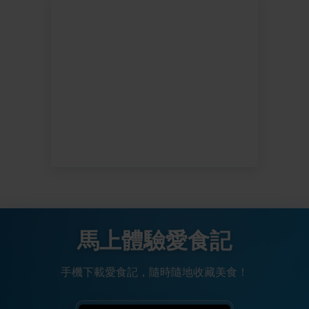
馬上體驗愛食記
手機下載愛食記，隨時隨地收藏美食！