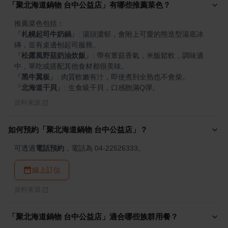
「聚北海道鍋物 台中公益店」有哪些推薦菜色？
『
札幌起司牛奶鍋
』
: 湯頭濃郁，會附上可愛的熊造型湯底冰
『
松露風野菇奶油炊飯
』
: 帶有蕈菇香氣，米飯鬆軟，調味適
『
黑牛翼板
』
『
北海道干貝
』
: 生食級干貝，口感飽滿Q彈。
資料來源
如何預約「聚北海道鍋物 台中公益店」？
可透過
電話預約
，電話為 04-22526333。
線上訂位
資料來源
「聚北海道鍋物 台中公益店」適合哪些族群用餐？