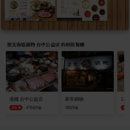
聚北海道鍋物 台中公益店 的相似餐廳
湯棧 台中公益店
家常鍋物
12
·
47
則評論
3
則評論
4.5
4.5