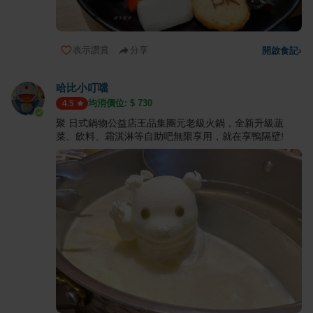
表示讚賞
分享
開啟食記
›
哈比小叮噹
均消價位: $
730
4.5
聚 日式鍋物公益店王品集團元老級火鍋，全新升級蔬
菜、飲料、霜淇淋等自助吧無限享用，就在享鴨隔壁!