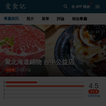
在 APP 開啟
餐廳資訊
照片
菜單
評論
相似餐廳
3
/
10
聚北海道鍋物 台中公益店
10
則評論
·
4.5
5
4.5
5 星：2 則評論
4
4 星：5 則評論
3
3 星：0 則評論
4.5
2
2 星：0 則評論
10
則評論
1
1 星：0 則評論