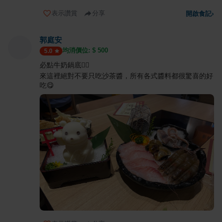
表示讚賞
分享
開啟食記
›
郭庭安
均消價位: $
500
5.0
必點牛奶鍋底👍🏻
來這裡絕對不要只吃沙茶醬，所有各式醬料都很驚喜的好
吃😋