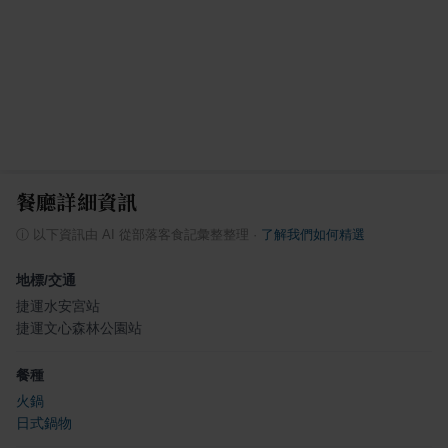
餐廳詳細資訊
ⓘ
以下資訊由 AI 從部落客食記彙整整理
·
了解我們如何精選
地標/交通
捷運水安宮站
捷運文心森林公園站
餐種
火鍋
日式鍋物