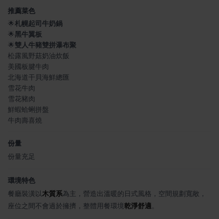
推薦菜色
🌟
札幌起司牛奶鍋
🌟
黑牛翼板
🌟
雙人牛豬雙拼瀑布聚
松露風野菇奶油炊飯
美國板腱牛肉
北海道干貝海鮮總匯
雪花牛肉
雪花豬肉
鮮蝦蛤蜊拼盤
牛肉壽喜燒
份量
份量充足
環境特色
餐廳裝潢以
木質系
為主，營造出溫暖的日式風格，空間規劃寬敞，
座位之間不會過於擁擠，整體用餐環境
乾淨舒適
。