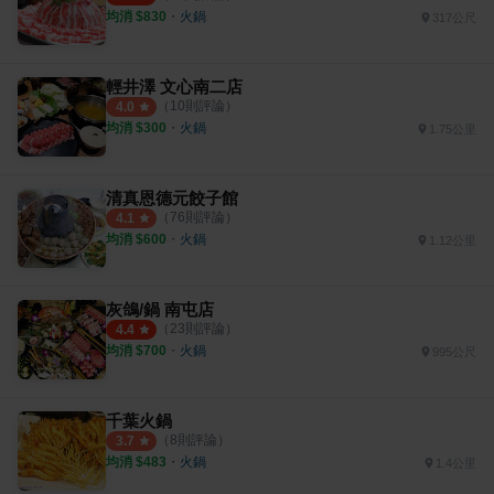
均消 $
830
・
火鍋
317公尺
輕井澤 文心南二店
（
10
則評論）
4.0
均消 $
300
・
火鍋
1.75公里
清真恩德元餃子館
（
76
則評論）
4.1
均消 $
600
・
火鍋
1.12公里
灰鴿/鍋 南屯店
（
23
則評論）
4.4
均消 $
700
・
火鍋
995公尺
千葉火鍋
（
8
則評論）
3.7
均消 $
483
・
火鍋
1.4公里