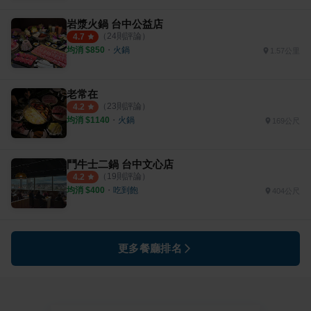
岩漿火鍋 台中公益店
（
24
則評論）
4.7
均消 $
850
・
火鍋
1.57公里
老常在
（
23
則評論）
4.2
均消 $
1140
・
火鍋
169公尺
鬥牛士二鍋 台中文心店
（
19
則評論）
4.2
均消 $
400
・
吃到飽
404公尺
更多餐廳排名