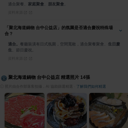
適合聚餐、
家庭聚會
、
朋友聚會
。
資料來源
「聚北海道鍋物 台中公益店」的氛圍是否適合慶祝特殊場
合？
適合。
餐廳裝潢有日式氛圍，空間寬敞，適合聚餐聚會、
生日慶
生
、節日慶祝。
資料來源
聚北海道鍋物 台中公益店
精選照片
14
張
ⓘ
照片由合作部落客拍攝，AI 協助篩選精選
·
了解我們如何精選