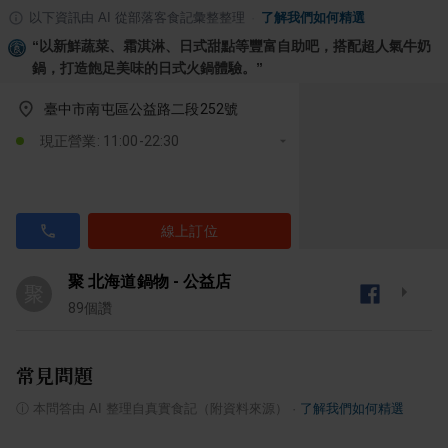
以下資訊由 AI 從部落客食記彙整整理
·
了解我們如何精選
“
以新鮮蔬菜、霜淇淋、日式甜點等豐富自助吧，搭配超人氣牛奶
鍋，打造飽足美味的日式火鍋體驗。
”
臺中市南屯區公益路二段252號
現正營業: 11:00-22:30
線上訂位
聚 北海道鍋物 - 公益店
聚
89
個讚
常見問題
ⓘ
本問答由 AI 整理自真實食記（附資料來源）
·
了解我們如何精選