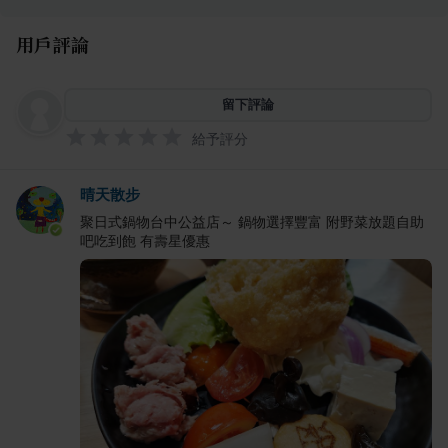
用戶評論
留下評論
給予評分
晴天散步
聚日式鍋物台中公益店～ 鍋物選擇豐富 附野菜放題自助
吧吃到飽 有壽星優惠