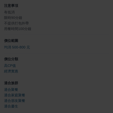
注意事項
有低消
限時90分鐘
不提供打包外帶
用餐時間100分鐘
價位範圍
均消 500-800 元
價位分類
高CP值
經濟實惠
適合族群
適合聚餐
適合家庭聚餐
適合朋友聚餐
適合慶生