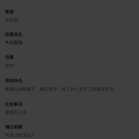
餐種
水煎包
推薦菜色
🌟
水煎包
份量
迷你
環境特色
餐廳位於騎樓下，攤位乾淨，有工作人員手工包製水煎包。
注意事項
星期天公休
價位範圍
均消 200元以下