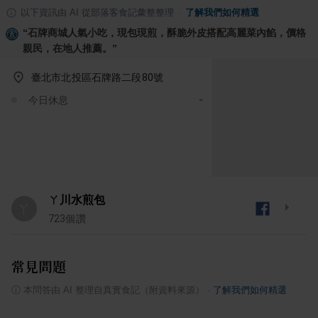
以下資訊由 AI 從部落客食記彙整整理
·
了解我們如何精選
“
石牌商城人氣小吃，現包現煎，酥脆外皮搭配高麗菜內餡，價格
親民，在地人推薦。
”
臺北市北投區石牌路二段80號
今日休息
ㄚ川水煎包
ㄚ
723
個讚
常見問題
ⓘ
本問答由 AI 整理自真實食記（附資料來源）
·
了解我們如何精選