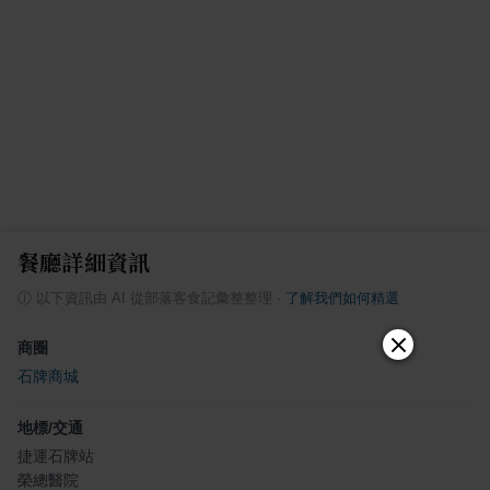
餐廳詳細資訊
ⓘ
以下資訊由 AI 從部落客食記彙整整理
·
了解我們如何精選
商圈
石牌商城
地標/交通
捷運石牌站
榮總醫院