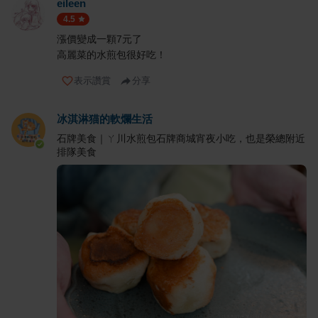
eileen
4.5
漲價變成一顆7元了
高麗菜的水煎包很好吃！
表示讚賞
分享
冰淇淋猫的軟爛生活
石牌美食｜ㄚ川水煎包石牌商城宵夜小吃，也是榮總附近
排隊美食