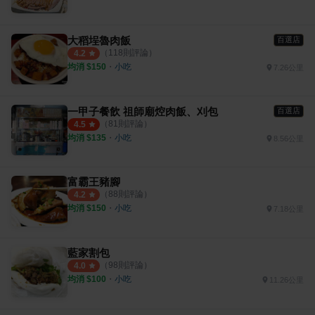
大稻埕魯肉飯
百選店
（
118
則評論）
4.2
均消 $
150
・
小吃
7.26公里
一甲子餐飲 祖師廟焢肉飯、刈包
百選店
（
81
則評論）
4.5
均消 $
135
・
小吃
8.56公里
富霸王豬腳
（
88
則評論）
4.2
均消 $
150
・
小吃
7.18公里
藍家割包
（
98
則評論）
4.0
均消 $
100
・
小吃
11.26公里