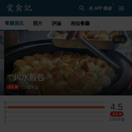
在 APP 開啟
餐廳資訊
照片
評論
相似餐廳
3
/
5
ㄚ川水煎包
11
則評論
·
4.5
5
4.5
5 星：0 則評論
4
4 星：1 則評論
3
3 星：0 則評論
4.5
2
2 星：0 則評論
11
則評論
1
1 星：0 則評論