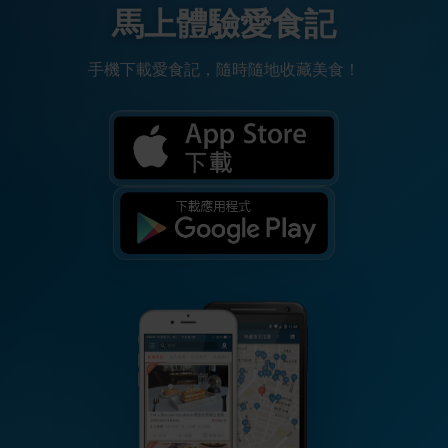
馬上體驗愛食記
手機下載愛食記，隨時隨地收藏美食！