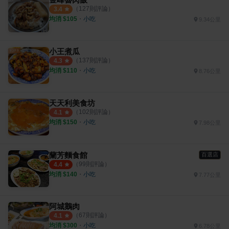
（
127
則評論）
3.4
均消 $
105
・
小吃
9.34公里
小王煮瓜
（
137
則評論）
4.3
均消 $
110
・
小吃
8.76公里
天天利美食坊
（
102
則評論）
4.1
均消 $
150
・
小吃
7.98公里
蘭芳麵食館
百選店
（
99
則評論）
4.4
均消 $
140
・
小吃
7.77公里
阿城鵝肉
（
67
則評論）
4.1
均消 $
300
・
小吃
6.78公里