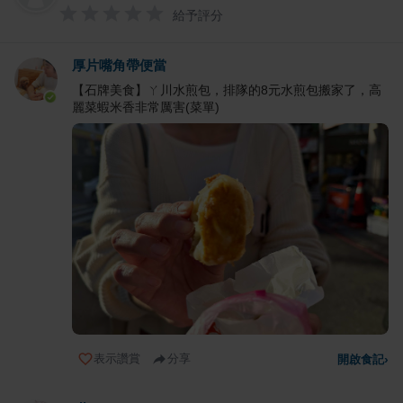
給予評分
厚片嘴角帶便當
【石牌美食】ㄚ川水煎包，排隊的8元水煎包搬家了，高
麗菜蝦米香非常厲害(菜單)
表示讚賞
分享
開啟食記
›