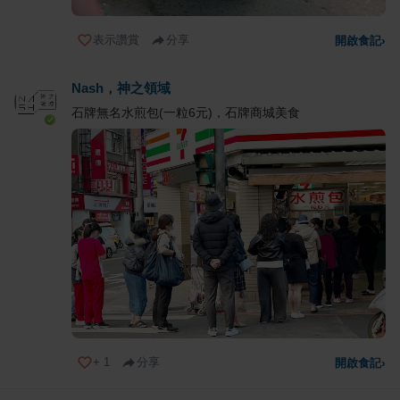
表示讚賞
分享
開啟食記
›
Nash，神之領域
石牌無名水煎包(一粒6元)，石牌商城美食
+
1
分享
開啟食記
›