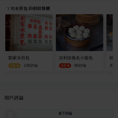
ㄚ川水煎包 的相似餐廳
劉家水煎包
吉利街無名小籠包
師大
·
12
則評論
·
8
則評論
30
則
2.8
4.5
用戶評論
留下評論