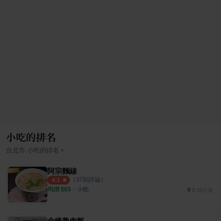
小吃的排名
›
台北市
小吃
的排名
阿宗麵線
（
37
則評論）
4.1
均消 $
65
・
小吃
8.16公里
金峰魯肉飯