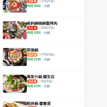
（
32
則評論）
3.8
均消 $
600
・
火鍋
銀鈎鍋物銅盤烤肉
（
30
則評論）
4.6
均消 $
300
・
火鍋
牌石頭鍋·海鮮涮涮鍋 大業直營店
石二鍋
石二
·
6
則評論
·
4
則評論
4.0
4.3
那個鍋
（
67
則評論）
3.2
均消 $
198
・
火鍋
萬客什鍋 國安店
（
4
則評論）
4.2
均消 $
350
・
火鍋
蝦拼鍋 醬蟹屋