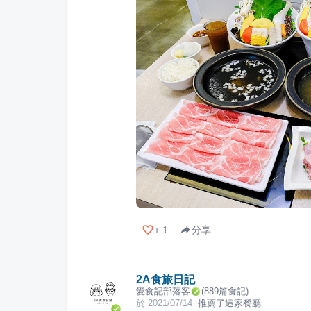
+
1
分享
2A食旅日記
愛食記部落客
(
889
篇食記)
於
2021/07/14
推薦了這家餐廳