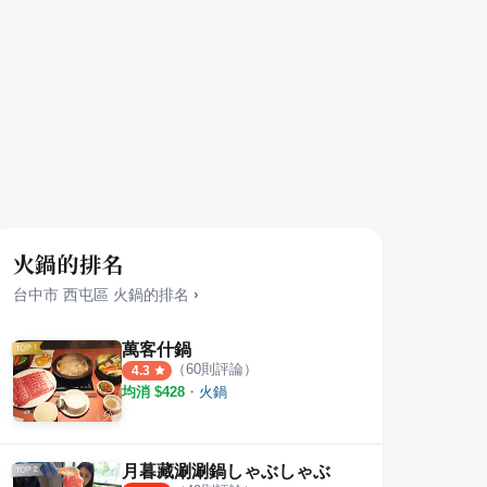
火鍋的排名
台中市
西屯區
火鍋
的排名
›
萬客什鍋
（
60
則評論）
4.3
均消 $
428
・
火鍋
月暮藏涮涮鍋しゃぶしゃぶ