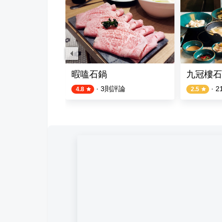
火鍋
暇嗑石鍋
九冠樓石
則評論
·
3
則評論
·
2
4.8
2.5