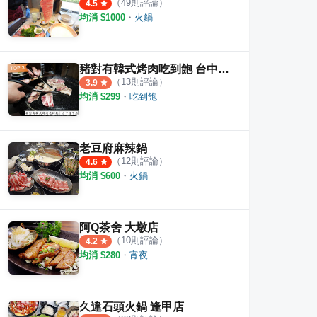
（
49
則評論）
4.5
均消 $
1000
・
火鍋
豬對有韓式烤肉吃到飽 台中逢甲店
（
13
則評論）
3.9
均消 $
299
・
吃到飽
老豆府麻辣鍋
（
12
則評論）
4.6
均消 $
600
・
火鍋
阿Q茶舍 大墩店
（
10
則評論）
4.2
均消 $
280
・
宵夜
久違石頭火鍋 逢甲店