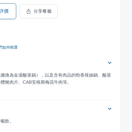
評價
分享餐廳
們如何精選
已撤換為金湯酸菜鍋），以及含有肉品的勁香辣姊鍋、酸菜
欖豬肉片、CAB安格斯梅花牛肉等。
限暢飲。