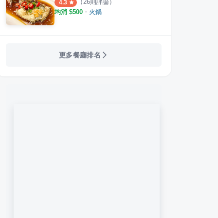
（
26
則評論）
4.3
均消 $
500
・
火鍋
更多餐廳排名