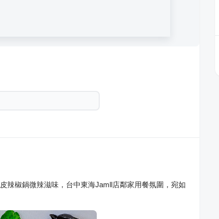
剝皮辣椒鍋微辣滋味，台中東海Jamll店鄰家用餐氛圍，宛如