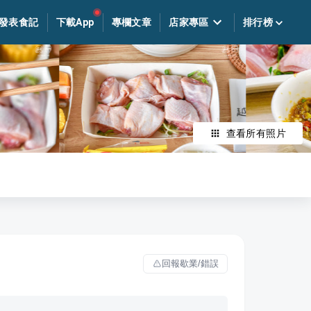
發表食記
下載App
專欄文章
店家專區
排行榜
查看所有照片
回報歇業/錯誤