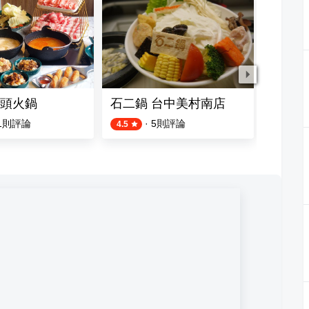
頭火鍋
石二鍋 台中美村南店
湯馥招
1
則評論
·
5
則評論
4.5
4.6