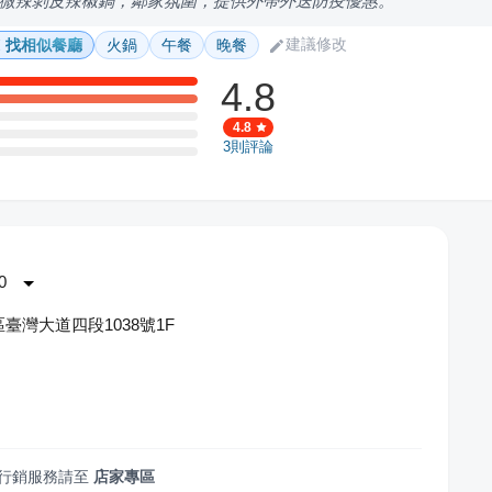
微辣剝皮辣椒鍋，鄰家氛圍，提供外帶外送防疫優惠。
建議修改
找相似餐廳
火鍋
午餐
晚餐
4.8
4.8
3
則評論
0
臺灣大道四段1038號1F
行銷服務請至
店家專區