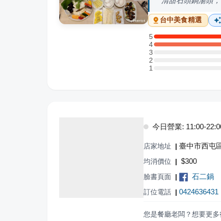
清甜石頭鍋湯頭，
台中
美食精選
5
5 星：1 則評論
4
4 星：1 則評論
3
3 星：0 則評論
2
2 星：0 則評論
1
1 星：0 則評論
今日營業: 11:00-22:0
臺中市西屯區
店家地址
|
$
300
均消價位
|
石二鍋
臉書頁面
|
0424636431
訂位電話
|
您是餐廳老闆？想要更多