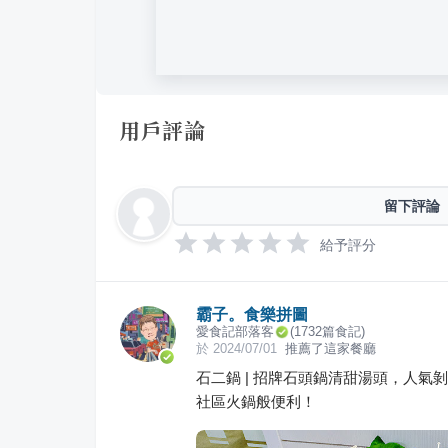
用戶評論
留下評論
給予評分
霸子。食樂拼圖
愛食記部落客
(
1732
篇食記)
於
2024/07/01
推薦了這家餐廳
石二鍋 | 招牌石頭鍋清甜湯頭，人氣
社區火鍋般便利！