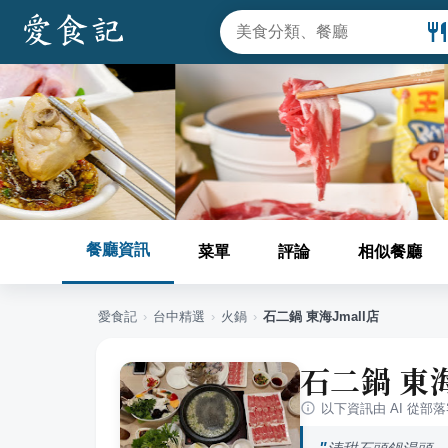
餐廳資訊
菜單
評論
相似餐廳
愛食記
›
台中
精選
›
火鍋
›
石二鍋 東海Jmall店
石二鍋 東海
以下資訊由 AI 從部