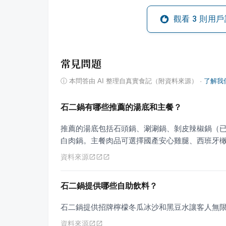
觀看
3
則用戶
常見問題
ⓘ
本問答由 AI 整理自真實食記（附資料來源）
·
了解我
石二鍋有哪些推薦的湯底和主餐？
推薦的湯底包括石頭鍋、涮涮鍋、剝皮辣椒鍋（
白肉鍋。主餐肉品可選擇國產安心雞腿、西班牙橄
資料來源
石二鍋提供哪些自助飲料？
石二鍋提供招牌檸檬冬瓜冰沙和黑豆水讓客人無
資料來源