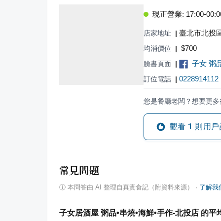
現正營業: 17:00-00:0
臺北市北投區
店家地址
|
$
700
均消價位
|
子女 粥
臉書頁面
|
0228914112
訂位電話
|
您是餐廳老闆？想要更多
觀看
1
則用戶
常見問題
ⓘ
本問答由 AI 整理自真實食記（附資料來源）
·
了解我
子女居酒屋 粥品•串燒•海鮮•手作-北投店 的