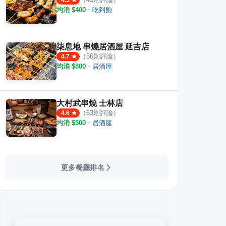
4.5
均消 $
400
・
吃到飽
柒息地 串燒居酒屋 延吉店
（
56
則評論）
4.7
均消 $
800
・
居酒屋
大村武串燒 士林店
（
63
則評論）
4.6
均消 $
500
・
居酒屋
更多餐廳排名