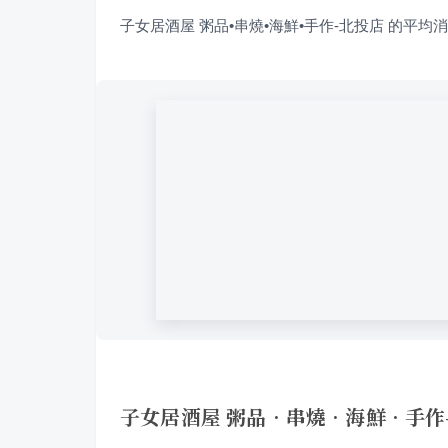
子女居酒屋 粥品•串燒•海鮮•手作-北投店 的平均消費
子女居酒屋 粥品•串燒•海鮮•手作