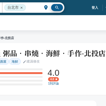
台北市
登入
手作-北投店
 粥品•串燒•海鮮•手作-北投店
建議修改
酒屋
海鮮
4.0
4.0
1
則評論