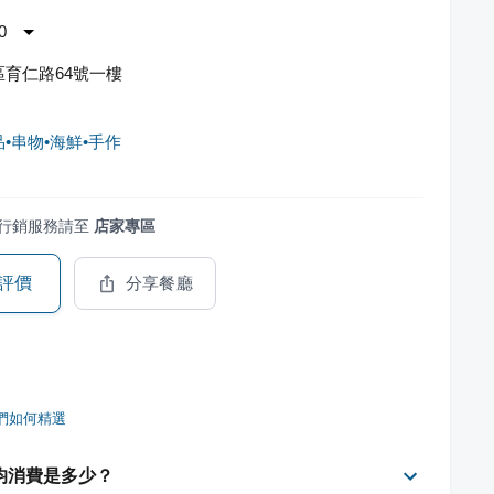
0
育仁路64號一樓
品•串物•海鮮•手作
行銷服務請至
店家專區
評價
分享餐廳
們如何精選
平均消費是多少？