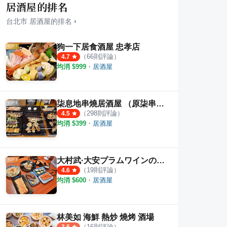
居酒屋的排名
台北市
居酒屋
的排名
›
狗一下居食酒屋 忠孝店
（
66
則評論）
4.7
均消 $
999
・
居酒屋
最豆花堂
85度C 北投育仁店
大塊
·
37
則評論
1
則評論
2.5
柒息地串燒居酒屋 （原柒串燒屋）
（
298
則評論）
4.5
均消 $
399
・
居酒屋
大村武·大安プラムワインの独占
（
19
則評論）
4.6
均消 $
600
・
居酒屋
林美如 海鮮 熱炒 燒烤 酒場
（
16
則評論）