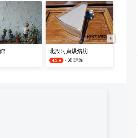
館
北投阿貞烘焙坊
傳統之
·
3
則評論
4.5
4.6