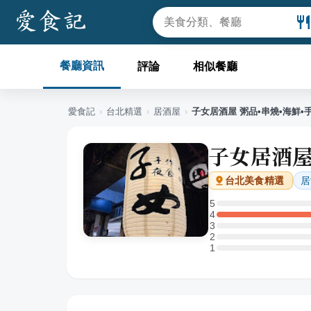
餐廳資訊
評論
相似餐廳
愛食記
›
台北
精選
›
居酒屋
›
子女居酒屋 粥品•串燒•海鮮•
子女居酒屋
居
台北
美食精選
5
5 星：0 則評論
4
4 星：1 則評論
3
3 星：0 則評論
2
2 星：0 則評論
1
1 星：0 則評論