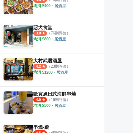
3.6
均消 $
400
・
居酒屋
惡犬食堂
（
76
則評論）
3.8
均消 $
800
・
居酒屋
大村武居酒屋
（
23
則評論）
4.2
均消 $
1200
・
居酒屋
歐買尬日式海鮮串燒
（
16
則評論）
4.9
均消 $
500
・
居酒屋
串燒-殿
（
45
則評論）