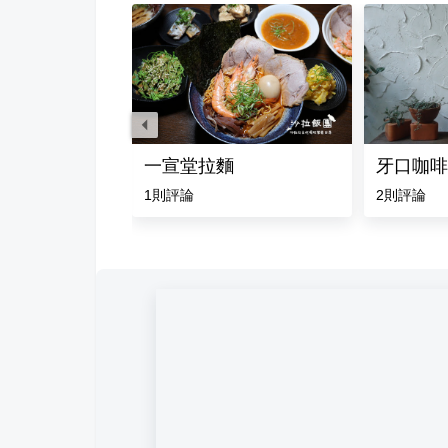
 北投大業店
一宣堂拉麵
牙口咖啡
評論
1
則評論
2
則評論