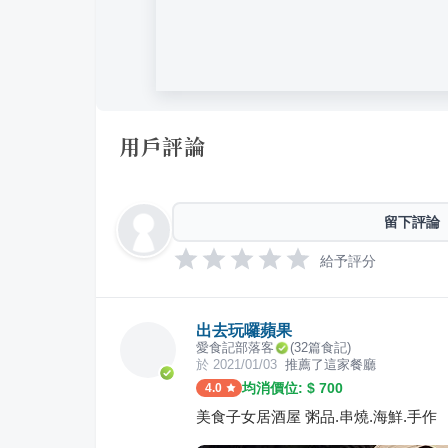
用戶評論
留下評論
給予評分
出去玩囉蘋果
愛食記部落客
(
32
篇食記)
於
2021/01/03
推薦了這家餐廳
均消價位: $
700
4.0
美食子女居酒屋 粥品.串燒.海鮮.手作