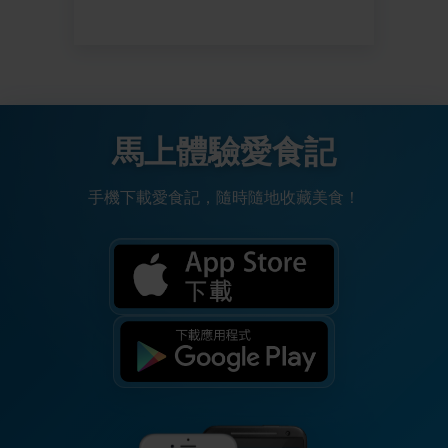
馬上體驗愛食記
手機下載愛食記，隨時隨地收藏美食！