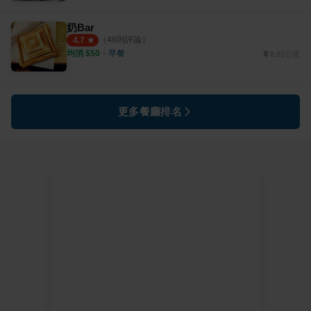
奶Bar
（
48
則評論）
4.7
均消 $
50
・
早餐
8.81公里
更多餐廳排名