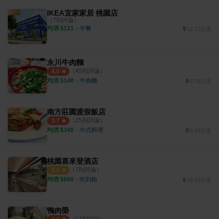
IKEA宜家家居 桃園店
（
7
則評論）
均消 $
121
・
午餐
12.11公里
永川牛肉麵
（
45
則評論）
4.0
均消 $
140
・
牛肉麵
6.76公里
南方莊園渡假飯店
（
25
則評論）
3.7
均消 $
340
・
中式料理
6.15公里
桃園喜來登酒店
（
7
則評論）
2.0
均消 $
600
・
吃到飽
16.53公里
鴨肉榮