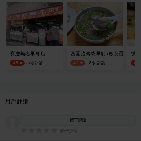
寶慶無名早餐店
西園路傳統早點 (啟英蛋餅)
微笑
·
7
則評論
·
27
則評論
4.5
4.2
4.5
用戶評論
留下評論
給予評分