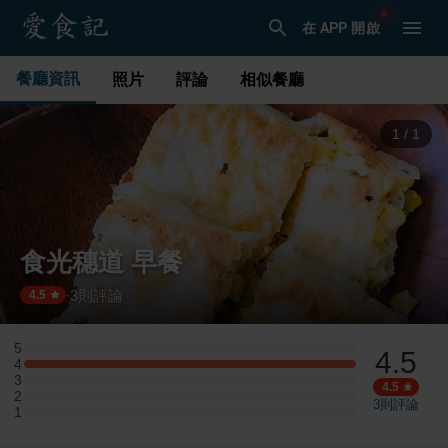
在 APP 開啟
餐廳資訊
照片
評論
相似餐廳
1
/
1
食光穗道 早餐
3
則評論
·
4.5
5
4.5
5 星：0 則評論
4
4 星：1 則評論
3
3 星：0 則評論
4.5
2
2 星：0 則評論
3
則評論
1
1 星：0 則評論