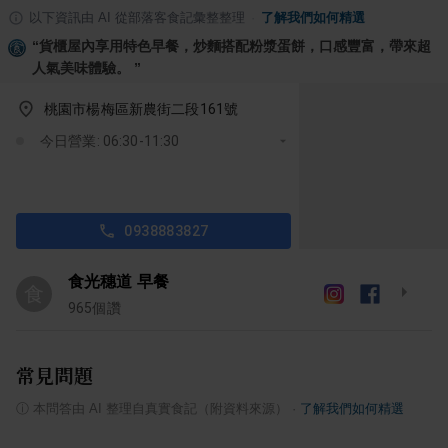
以下資訊由 AI 從部落客食記彙整整理
·
了解我們如何精選
“
貨櫃屋內享用特色早餐，炒麵搭配粉漿蛋餅，口感豐富，帶來超
人氣美味體驗。
”
桃園市楊梅區新農街二段161號
今日營業: 06:30-11:30
0938883827
食光穗道 早餐
食
965
個讚
常見問題
ⓘ
本問答由 AI 整理自真實食記（附資料來源）
·
了解我們如何精選