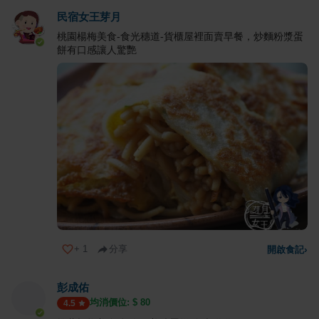
民宿女王芽月
桃園楊梅美食-食光穗道-貨櫃屋裡面賣早餐，炒麵粉漿蛋
餅有口感讓人驚艷
+
1
分享
開啟食記
›
彭成佑
均消價位: $
80
4.5