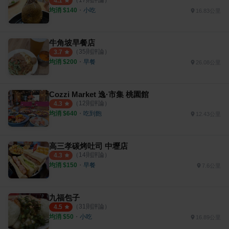
（
17
則評論）
4.1
均消 $
140
・
小吃
16.83公里
牛角坡早餐店
（
35
則評論）
3.7
均消 $
200
・
早餐
26.08公里
Cozzi Market 逸·市集 桃園館
（
12
則評論）
4.3
均消 $
640
・
吃到飽
12.43公里
高三孝碳烤吐司 中壢店
（
14
則評論）
4.3
均消 $
150
・
早餐
7.6公里
九福包子
（
31
則評論）
4.5
均消 $
50
・
小吃
16.89公里