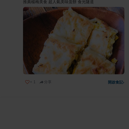
推薦楊梅美食 超人氣美味蛋餅 食光隧道
+
1
分享
開啟食記
›