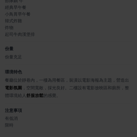
部隊鍋 牛
經典早午餐
小鳥胃早午餐
韓式炸雞
炸物
起司牛肉漢堡排
份量
份量充足
環境特色
餐廳位於靜巷內，一樓為用餐區，裝潢以電影海報為主題，營造出
電影氛圍
，空間寬敞，採光良好。二樓設有電影放映區和廁所，整
體環境給人
舒服放鬆
的感覺。
注意事項
有低消
限時