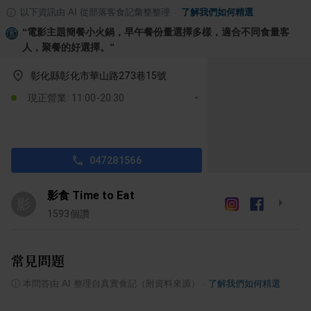
以下資訊由 AI 從部落客食記彙整整理
·
了解我們如何精選
“
電影主題簡餐小火鍋，早午餐份量選擇多樣，適合不同食量客
人，聚餐的好選擇。
”
彰化縣彰化市華山路273巷15號
現正營業: 11:00-20:30
047281566
影食 Time to Eat
影
1593
個讚
常見問題
ⓘ
本問答由 AI 整理自真實食記（附資料來源）
·
了解我們如何精選