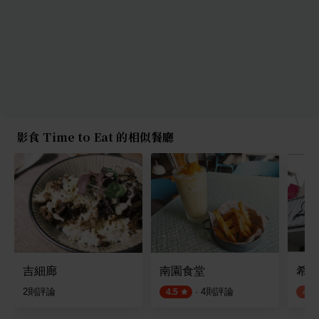
影食 Time to Eat 的相似餐廳
吉細廊
南園食堂
希拉
2
則評論
·
4
則評論
4.5
4.0