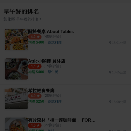
早午餐的排名
›
彰化縣
早午餐
的排名
關於餐桌 About Tables
（
40
則評論）
4.2
均消 $
400
・
義式料理
13.01公里
Attic小閣樓 員林店
（
15
則評論）
4.4
均消 $
400
・
早午餐
13.65公里
希拉輕食餐廳
（
20
則評論）
4.0
均消 $
250
・
義式料理
13.09公里
有片森林「植一座咖啡館」 FOREST ROASTING
（
22
則評論）
4.5