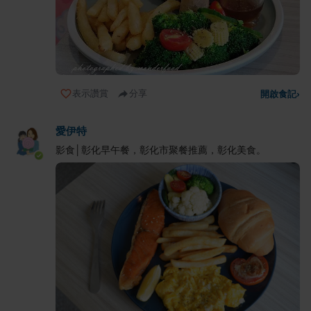
表示讚賞
分享
開啟食記
›
愛伊特
影食│彰化早午餐，彰化市聚餐推薦，彰化美食。