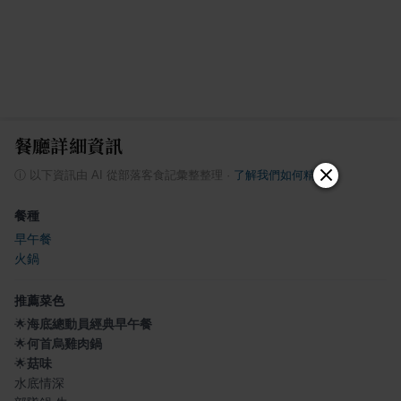
餐廳詳細資訊
ⓘ
以下資訊由 AI 從部落客食記彙整整理
·
了解我們如何精選
餐種
早午餐
火鍋
推薦菜色
🌟
海底總動員經典早午餐
🌟
何首烏雞肉鍋
🌟
菇味
水底情深