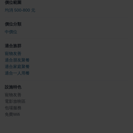
價位範圍
均消 500-800 元
價位分類
中價位
適合族群
寵物友善
適合朋友聚餐
適合家庭聚餐
適合一人用餐
設施特色
寵物友善
電影放映區
包場服務
免費Wifi