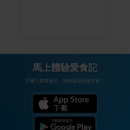
馬上體驗愛食記
手機下載愛食記，隨時隨地收藏美食！