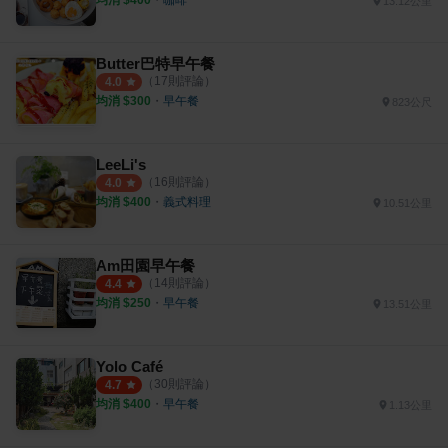
均消 $
400
・
咖啡
13.12公里
Butter巴特早午餐
（
17
則評論）
4.0
均消 $
300
・
早午餐
823公尺
LeeLi's
（
16
則評論）
4.0
均消 $
400
・
義式料理
10.51公里
Am田園早午餐
（
14
則評論）
4.4
均消 $
250
・
早午餐
13.51公里
Yolo Café
（
30
則評論）
4.7
均消 $
400
・
早午餐
1.13公里