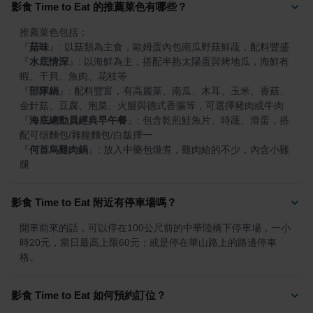
影食 Time to Eat 的推薦菜色有哪些？
『
菇味
』
『
水底情深
』
: 以海鮮為主，搭配半熟太陽蛋與烤地瓜，海鮮有
『
部隊鍋
』
: 配料豐富，有高麗菜、南瓜、木耳、玉米、香菇、
『
海底總動員經典早午餐
』
: 包含乾煎鮭魚片、時蔬、滑蛋，搭
『
何首烏雞肉鍋
』
: 放入中藥包燉煮，雞肉給的不少，內含小雞
腿
影食 Time to Eat 附近有停車場嗎？
開車前來的話，可以停在100公尺前的中華陸橋下停車場，一小
時20元，當日最高上限60元；或是停在華山路上的路邊停車
格。
影食 Time to Eat 如何預約訂位？