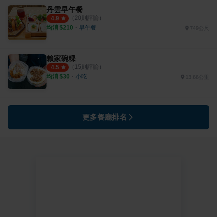
丹雲早午餐
（
20
則評論）
4.9
均消 $
210
・
早午餐
749公尺
賴家碗粿
（
15
則評論）
4.5
均消 $
30
・
小吃
13.66公里
更多餐廳排名