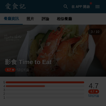
在 APP 開啟
餐廳資訊
照片
評論
相似餐廳
3
/
10
影食 Time to Eat
5
則評論
·
4.7
5
4.7
5 星：2 則評論
4
4 星：1 則評論
3
3 星：0 則評論
4.7
2
2 星：0 則評論
5
則評論
1
1 星：0 則評論