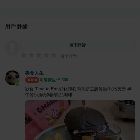
用戶評論
留下評論
給予評分
美食人生
均消價位: $
300
4.0
影食 Time to Eat-彰化靜巷內電影主題餐廳/寵物友善 早
午餐/火鍋/炸物/飲品咖啡