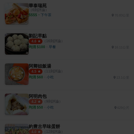
華泰瑞苑
（
6
則評論）
$$$$
・
下午茶
70.83公里
劉記早點
（
16
則評論）
4.6
均消 $
100
・
早餐
16.11公里
阿卿姐飯湯
（
11
則評論）
4.5
均消 $
60
・
小吃
13.1公里
阿明肉包
（
9
則評論）
4.2
均消 $
50
・
小吃
629公尺
約豊古早味蛋餅
（
12
則評論）
4.0