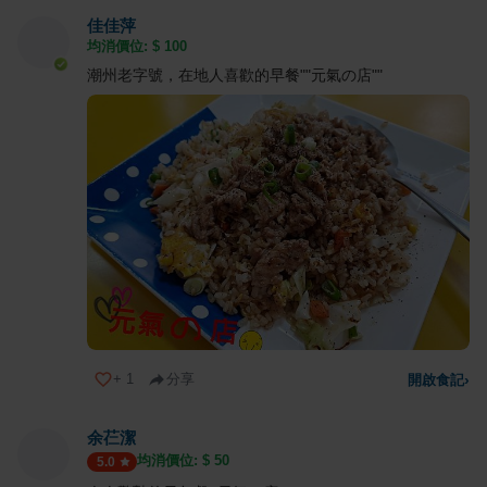
佳佳萍
均消價位: $
100
潮州老字號，在地人喜歡的早餐""元氣の店""
+
1
分享
開啟食記
›
余芢潔
均消價位: $
50
5.0