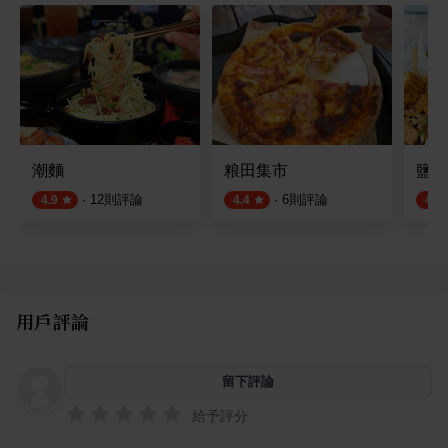
潮麵
粮田集市
鹽酥
·
12
則評論
·
6
則評論
4.9
4.4
4.8
用戶評論
留下評論
給予評分