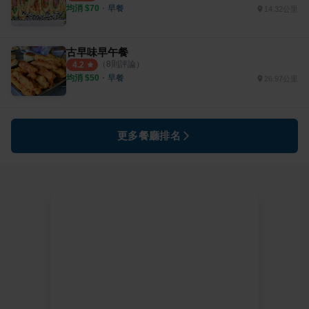
均消 $
70
・
早餐
14.32公里
古早味早午餐
（
8
則評論）
4.2
均消 $
50
・
早餐
26.97公里
更多餐廳排名