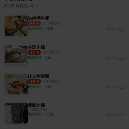
›
屏東縣
早餐
的排名
洪媽媽早餐
（
23
則評論）
4.0
均消 $
100
・
早餐
28.93公里
林記肉粿
（
16
則評論）
4.5
均消 $
95
・
小吃
12.66公里
佳吉烤饅頭
（
24
則評論）
4.8
均消 $
50
・
小吃
12.53公里
葉家肉粿
（
25
則評論）
均消 $
100
・
小吃
12.85公里