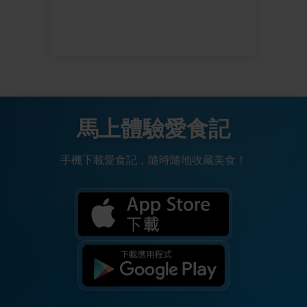
馬上體驗愛食記
手機下載愛食記，隨時隨地收藏美食！