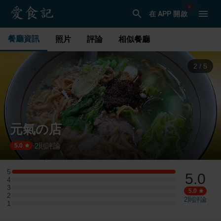
在 APP 開啟
餐廳資訊
照片
評論
相似餐廳
3
/
5
元氣の店
2
則評論
·
5.0
5
5.0
5 星：1 則評論
4
4 星：0 則評論
3
3 星：0 則評論
5.0
2
2 星：0 則評論
2
則評論
1
1 星：0 則評論