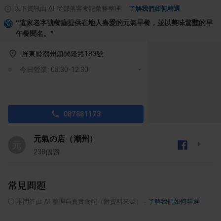
以下資訊由 AI 從部落客食記彙整整理
·
了解我們如何精選
“
這家老字號餐廳提供在地人喜愛的元氣早餐，並以美味驚豔的早
午餐聞名。
”
屏東縣潮州鎮興隆路183號
今日營業: 05:30-12:30
087881173
元氣の店（潮州）
元
238
個讚
常見問題
ⓘ
本問答由 AI 整理自真實食記（附資料來源）
·
了解我們如何精選