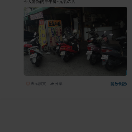
令人驚豔的早午餐~元氣の店
表示讚賞
分享
開啟食記
›