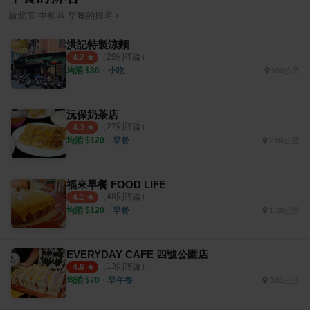
›
新北市
中和區
早餐
的排名
洪記特製涼麵
（
29
則評論）
4.2
均消 $
80
・
小吃
900公尺
沅保奶茶店
（
27
則評論）
4.3
均消 $
120
・
早餐
2.84公里
福來早餐 FOOD LIFE
（
48
則評論）
4.1
均消 $
120
・
早餐
1.38公里
EVERYDAY CAFE 四號公園店
（
13
則評論）
4.6
均消 $
70
・
早午餐
3.01公里