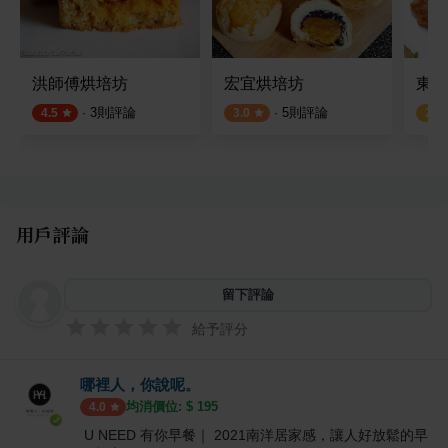
洪師傅烘培坊
宏宜烘培坊
東大
·
3
則評論
·
5
則評論
4.5
3.0
2.8
用戶評論
留下評論
給予評分
哪裡人，你說呢。
均消價位: $
195
4.0
U NEED 有你早餐｜ 2021南洋居家感，讓人好放鬆的早