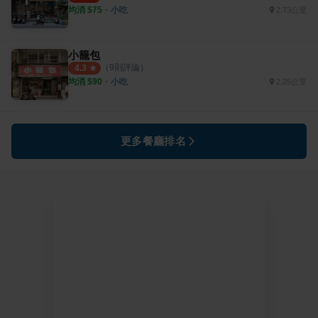
均消 $
75
・
小吃
2.73公里
小籠包
（
9
則評論）
4.3
均消 $
90
・
小吃
2.25公里
更多餐廳排名