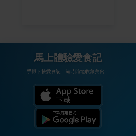
馬上體驗愛食記
手機下載愛食記，隨時隨地收藏美食！