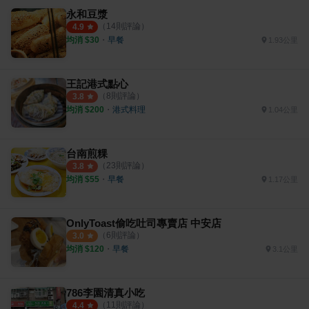
永和豆漿
（
14
則評論）
4.9
均消 $
30
・
早餐
1.93公里
王記港式點心
（
8
則評論）
3.8
均消 $
200
・
港式料理
1.04公里
台南煎粿
（
23
則評論）
3.8
均消 $
55
・
早餐
1.17公里
OnlyToast偷吃吐司專賣店 中安店
（
6
則評論）
3.0
均消 $
120
・
早餐
3.1公里
786李園清真小吃
（
11
則評論）
4.4