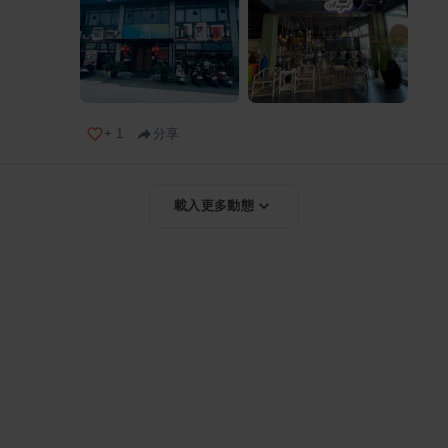
+
1
分享
載入更多動態