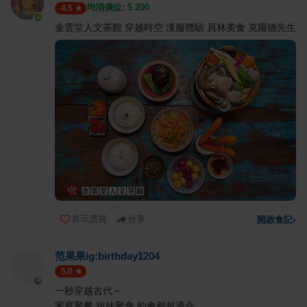
均消價位: $
200
4.5
金雲堂人文茶館 穿越時空 漢服體驗 員林美食 克羅德先生
表示讚賞
分享
開啟食記
›
范果果ig:birthday1204
5.0
一秒穿越古代～
家庭聚餐 姐妹聚會,約會都超適合