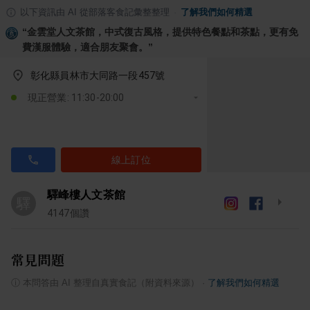
以下資訊由 AI 從部落客食記彙整整理
·
了解我們如何精選
“
金雲堂人文茶館，中式復古風格，提供特色餐點和茶點，更有免
費漢服體驗，適合朋友聚會。
”
彰化縣員林市大同路一段457號
現正營業: 11:30-20:00
線上訂位
驛峰樓人文茶館
驛
4147
個讚
常見問題
ⓘ
本問答由 AI 整理自真實食記（附資料來源）
·
了解我們如何精選