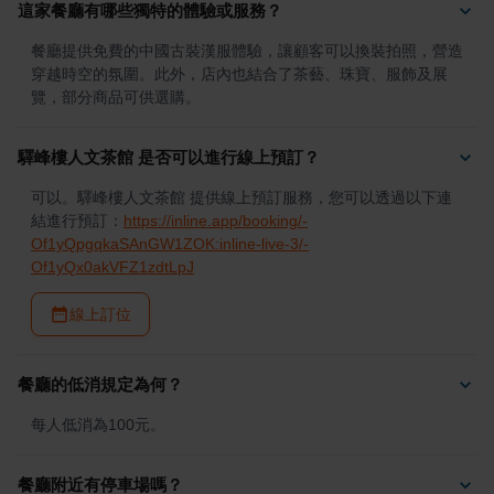
這家餐廳有哪些獨特的體驗或服務？
餐廳提供免費的中國古裝漢服體驗，讓顧客可以換裝拍照，營造
穿越時空的氛圍。此外，店內也結合了茶藝、珠寶、服飾及展
覽，部分商品可供選購。
驛峰樓人文茶館 是否可以進行線上預訂？
可以。驛峰樓人文茶館 提供線上預訂服務，您可以透過以下連
結進行預訂：
https://inline.app/booking/-
Of1yQpgqkaSAnGW1ZOK:inline-live-3/-
Of1yQx0akVFZ1zdtLpJ
線上訂位
餐廳的低消規定為何？
每人低消為100元。
餐廳附近有停車場嗎？