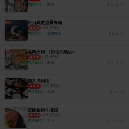
均消 $
395
・
火鍋
11.95公里
銀河鐵道望景餐廳
（
18
則評論）
4.3
均消 $
350
・
景觀餐廳
5.25公里
嗑肉石鍋 （彰化四維店）
（
15
則評論）
4.3
均消 $
500
・
火鍋
11.98公里
輕井澤鍋物
（
12
則評論）
4.6
均消 $
250
・
火鍋
974公尺
家園藝術牛排館
（
34
則評論）
4.1
均消 $
500
・
牛排
12.33公里