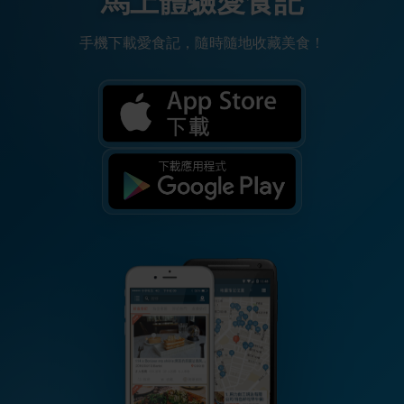
馬上體驗愛食記
手機下載愛食記，隨時隨地收藏美食！