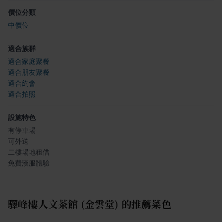
價位分類
中價位
適合族群
適合家庭聚餐
適合朋友聚餐
適合約會
適合拍照
設施特色
有停車場
可外送
二樓場地租借
免費漢服體驗
驛峰樓人文茶館 (金雲堂)
的推薦菜色