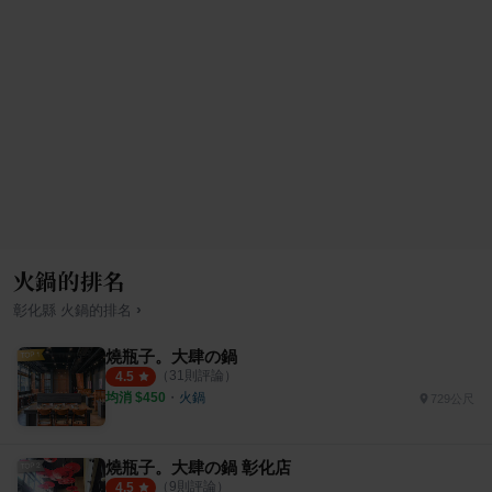
火鍋的排名
›
彰化縣
火鍋
的排名
燒瓶子。大肆の鍋
（
31
則評論）
4.5
均消 $
450
・
火鍋
729公尺
燒瓶子。大肆の鍋 彰化店
（
9
則評論）
4.5