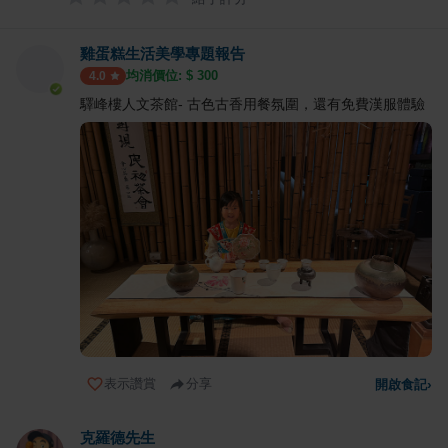
雞蛋糕生活美學專題報告
均消價位: $
300
4.0
驛峰樓人文茶館- 古色古香用餐氛圍，還有免費漢服體驗
表示讚賞
分享
開啟食記
›
克羅德先生