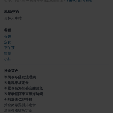
ⓘ
以下資訊由 AI 從部落客食記彙整整理
·
了解我們如何精選
地標/交通
員林火車站
餐種
火鍋
定食
下午茶
鬆餅
小點
推薦菜色
🌟
阿泰冬蔭功法瑯鍋
🌟
銷魂東坡定食
🌟
景泰藍海陸盛合酸菜魚
🌟
景泰藍阿泰東蔭海鮮鍋
🌟
蝦爆杏仁乾拌麵
黃金嫩嫩雞腿排定食
清蒸檸檬鱸魚定食