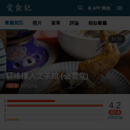
在 APP 開啟
餐廳資訊
照片
菜單
評論
相似餐廳
3
/
10
驛峰樓人文茶館 (金雲堂)
18
則評論
·
4.2
5
4.2
5 星：4 則評論
4
4 星：8 則評論
3
3 星：0 則評論
4.2
2
2 星：0 則評論
18
則評論
1
1 星：1 則評論