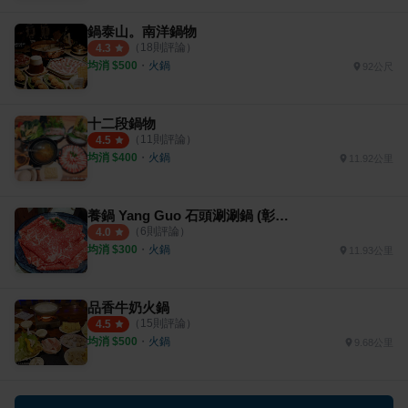
鍋泰山。南洋鍋物
（
18
則評論）
4.3
均消 $
500
・
火鍋
92公尺
十二段鍋物
（
11
則評論）
4.5
均消 $
400
・
火鍋
11.92公里
養鍋 Yang Guo 石頭涮涮鍋 (彰化旗艦店)
（
6
則評論）
4.0
均消 $
300
・
火鍋
11.93公里
品香牛奶火鍋
（
15
則評論）
4.5
均消 $
500
・
火鍋
9.68公里