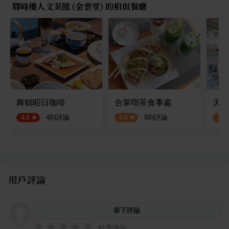
驛峰樓人文茶館 (金雲堂) 的相似餐廳
舞鶴昭日咖啡
合掌喫茶食事處
天利
·
4
則評論
·
9
則評論
4.5
3.0
3.0
用戶評論
留下評論
給予評分