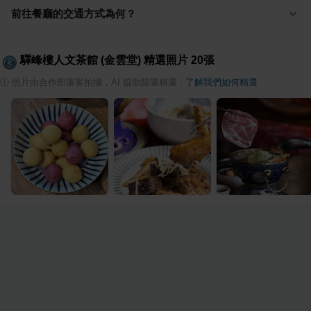
前往餐廳的交通方式為何？
驛峰樓人文茶館 (金雲堂)
精選照片
20
張
ⓘ
照片由合作部落客拍攝，AI 協助篩選精選
·
了解我們如何精選