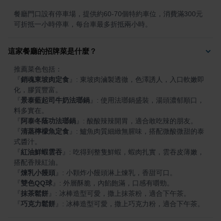
餐廳門口設有停車場，提供約60-70個特約車位，消費滿300元
可折抵一小時停車，每台車最多折抵兩小時。
這家餐廳的招牌菜是什麼？
『
銷魂東坡肉定食
』
: 東坡肉滷製透徹，色澤誘人，入口軟嫩即
『
景泰藍起司牛奶法瑯鍋
』
: 使用法瑯鍋盛裝，湯頭濃郁順口，
『
阿泰冬蔭功法瑯鍋
』
『
清蒸檸檬魚定食
』
: 鱸魚肉質細緻無腥味，搭配微酸微甜的泰
『
紅油鮮蝦雲吞
』
: 吃得到整隻鮮蝦，蝦肉扎實，雲吞皮薄嫩，
『
煉乳小饅頭
』
『
雙色QQ球
』
『
抹茶鬆餅
』
『
巧克力鬆餅
』
: 冰棒造型可愛，撒上巧克力粉，適合下午茶。