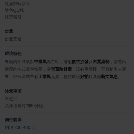
紅油鮮蝦雲吞
雙色QQ球
抹茶鬆餅
份量
份量充足
環境特色
餐廳內部裝潢以
中國風
為主軸，搭配
復古沙發
及
木質桌椅
，營造出
濃厚的中式美學氛圍，空間
寬敞舒適
，設有兩層樓，可容納多人聚
餐，部分區域帶有
工業風
元素，整體環境
好拍
且具備
藝文氣息
。
注意事項
有低消
尖峰用餐時間90分鐘
價位範圍
均消 200-400 元