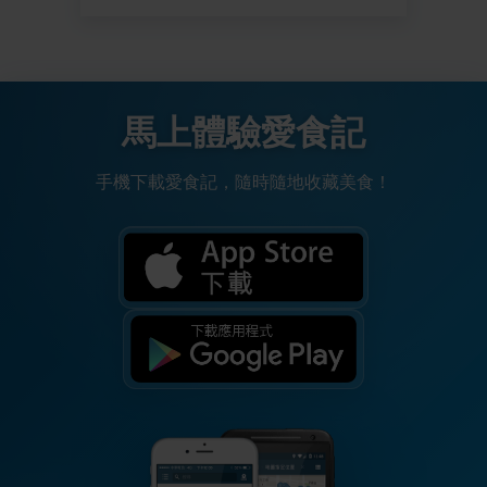
馬上體驗愛食記
手機下載愛食記，隨時隨地收藏美食！