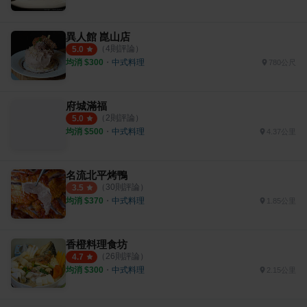
異人館 崑山店
（
4
則評論）
5.0
均消 $
300
・
中式料理
780公尺
府城滿福
（
2
則評論）
5.0
均消 $
500
・
中式料理
4.37公里
名流北平烤鴨
（
30
則評論）
3.5
均消 $
370
・
中式料理
1.85公里
香橙料理食坊
（
26
則評論）
4.7
均消 $
300
・
中式料理
2.15公里