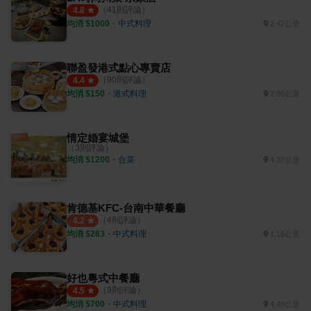
（
41
則評論）
4.8
均消 $
1000
・
中式料理
2.47公里
聯盈發港式點心專賣店
（
90
則評論）
4.4
均消 $
150
・
港式料理
2.86公里
情定婚宴城堡
（
3
則評論）
均消 $
1200
・
合菜
4.37公里
肯德基KFC-台南中華餐廳
（
4
則評論）
4.2
均消 $
263
・
中式料理
1.16公里
好也粵式中餐廳
（
9
則評論）
4.5
均消 $
700
・
中式料理
4.48公里