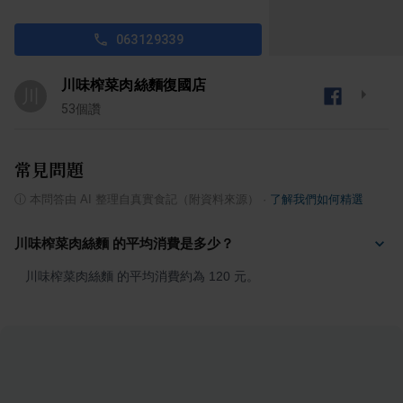
063129339
川味榨菜肉絲麵復國店
川
53
個讚
常見問題
ⓘ
本問答由 AI 整理自真實食記（附資料來源）
·
了解我們如何精選
川味榨菜肉絲麵 的平均消費是多少？
川味榨菜肉絲麵 的平均消費約為 120 元。