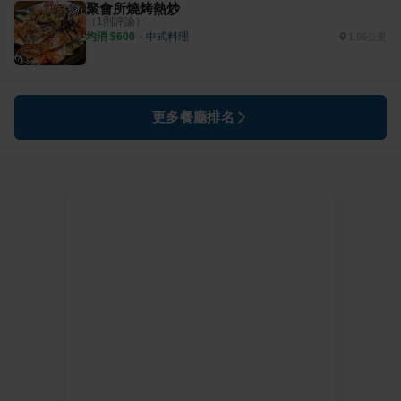
聚會所燒烤熱炒
（
1
則評論）
均消 $
600
・
中式料理
1.96公里
更多餐廳排名