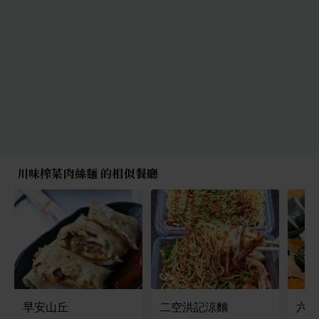
川味榨菜肉絲麵 的相似餐廳
早安山丘
二空洪記涼麵
六鮨