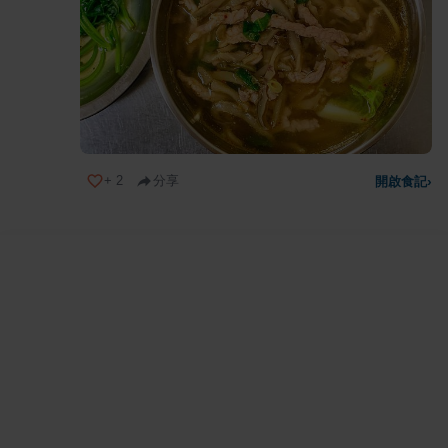
+
2
分享
開啟食記
›