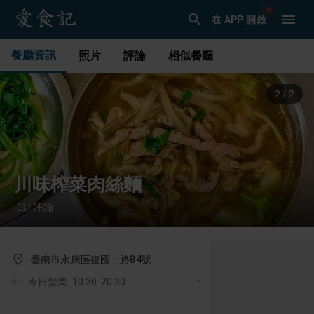
在 APP 開啟
餐廳資訊
照片
評論
相似餐廳
1
/
2
川味榨菜肉絲麵
1
則評論
·
臺南市永康區復國一路84號
今日營業: 10:30-20:30