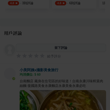
·
3
則評論
·
6
則評論
1
則
4.8
4.8
用戶評論
留下評論
給予評分
小美阿姨x攝影美食旅行
均消價位: $
60
台南麵店 藏身在住宅區的好味道！台南永康川味榨菜肉
絲麵 復國路美食永康麵店永康美食永康必吃