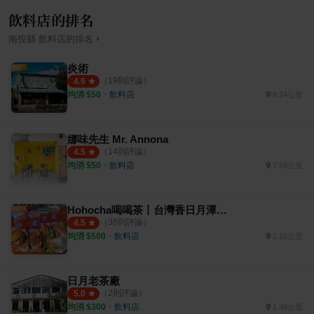
飲料店的排名
›
南投縣
飲料店
的排名
炎術
（
19
則評論）
4.9
均消 $
50
・
飲料店
9.24公里
娜味先生 Mr. Annona
（
14
則評論）
4.5
均消 $
50
・
飲料店
7.59公里
Hohocha喝喝茶丨台灣香日月潭紅茶廠
（
38
則評論）
4.5
均消 $
500
・
飲料店
1.15公里
日月老茶廠
（
2
則評論）
5.0
均消 $
300
・
飲料店
1.48公里