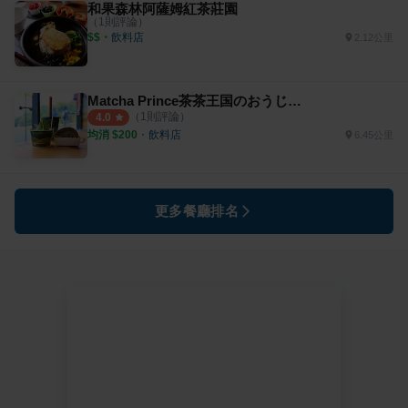
和果森林阿薩姆紅茶莊園
（
1
則評論）
$$
・
飲料店
2.12公里
Matcha Prince茶茶王国のおうじちゃま X 日月潭向山店
（
1
則評論）
4.0
均消 $
200
・
飲料店
6.45公里
更多餐廳排名