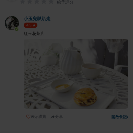
給予評分
小玉兒趴趴走
4.5
紅玉花茶店
表示讚賞
分享
開啟食記
›