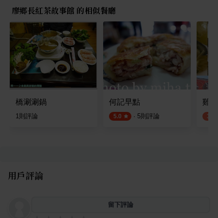
廖鄉長紅茶故事館 的相似餐廳
橋涮涮鍋
何記早點
雞世
1
則評論
·
5
則評論
5.0
3.8
用戶評論
留下評論