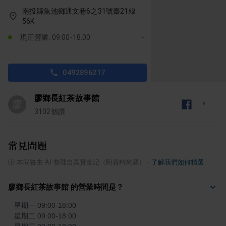
南投縣魚池鄉通文巷6之31號臺21線
56K
現正營業: 09:00-18:00
0492896217
廖鄉長紅茶故事館
廖
3102
個讚
常見問題
ⓘ
本問答由 AI 整理自真實食記（附資料來源）
·
了解我們如何精選
廖鄉長紅茶故事館 的營業時間是？
星期一 09:00-18:00

星期二 09:00-18:00
