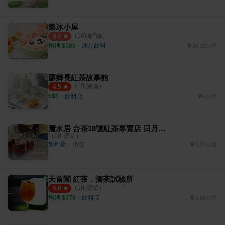
樂冰小屋
（
16
則評論）
4.2
均消 $
180
・
冰品飲料
24.23公里
廖鄉長紅茶故事館
（
1
則評論）
4.5
$$$
・
飲料店
0公尺
麓水居 台茶18號紅茶專賣店 日月潭紅茶
（
1
則評論）
飲料店
・
小吃
6.27公里
天首閣 紅茶．酒茶試驗所
（
1
則評論）
5.0
均消 $
370
・
飲料店
3.84公里