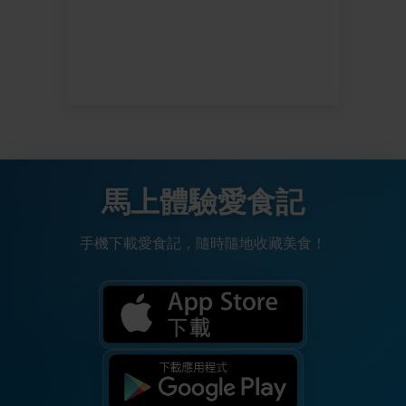
馬上體驗愛食記
手機下載愛食記，隨時隨地收藏美食！