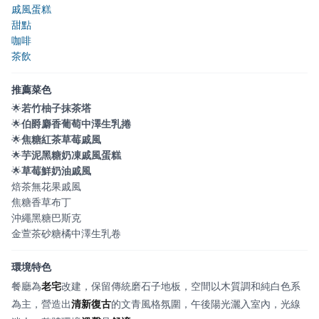
戚風蛋糕
甜點
咖啡
茶飲
推薦菜色
🌟
若竹柚子抹茶塔
🌟
伯爵麝香葡萄中澤生乳捲
🌟
焦糖紅茶草莓戚風
🌟
芋泥黑糖奶凍戚風蛋糕
🌟
草莓鮮奶油戚風
焙茶無花果戚風
焦糖香草布丁
沖繩黑糖巴斯克
金萱茶砂糖橘中澤生乳卷
環境特色
餐廳為
老宅
改建，保留傳統磨石子地板，空間以木質調和純白色系
為主，營造出
清新復古
的文青風格氛圍，午後陽光灑入室內，光線