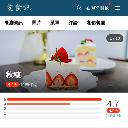
在 APP 開啟
餐廳資訊
照片
菜單
評論
相似餐廳
1
/
10
秋穗
14
則評論
·
4.7
5
4.7
5 星：3 則評論
4
4 星：2 則評論
3
3 星：0 則評論
4.7
2
2 星：0 則評論
14
則評論
1
1 星：0 則評論