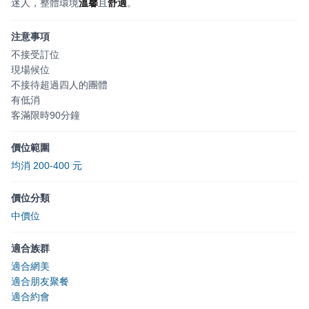
迷人，整體環境
溫馨
且
舒適
。
注意事項
不接受訂位
現場候位
不接待超過四人的團體
有低消
客滿限時90分鐘
價位範圍
均消 200-400 元
價位分類
中價位
適合族群
適合網美
適合朋友聚餐
適合約會