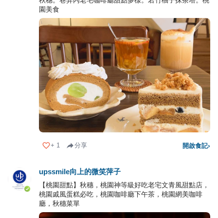
秋穗。巷弄內老宅咖啡廳甜點多樣。若竹柚子抹茶塔。桃
園美食
+
1
分享
開啟食記
›
upssmile向上的微笑萍子
【桃園甜點】秋穗，桃園神等級好吃老宅文青風甜點店，
桃園戚風蛋糕必吃，桃園咖啡廳下午茶，桃園網美咖啡
廳，秋穗菜單