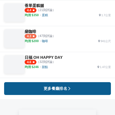
香草蛋糕舖
（
21
則評論）
4.4
均消 $
350
・
蛋糕
1.7公里
燊咖啡
（
47
則評論）
4.3
均消 $
200
・
咖啡
941公尺
日福 OH HAPPY DAY
（
32
則評論）
4.6
均消 $
246
・
甜點
1.47公里
更多餐廳排名