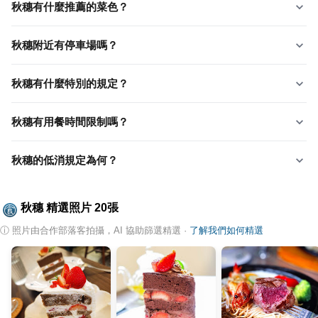
秋穗有什麼推薦的菜色？
秋穗附近有停車場嗎？
秋穗有什麼特別的規定？
秋穗有用餐時間限制嗎？
秋穗的低消規定為何？
秋穗
精選照片
20
張
ⓘ
照片由合作部落客拍攝，AI 協助篩選精選
·
了解我們如何精選