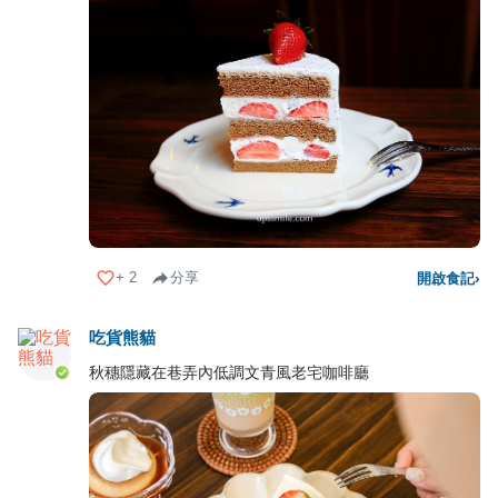
+
2
分享
開啟食記
›
吃貨熊貓
秋穗隱藏在巷弄內低調文青風老宅咖啡廳