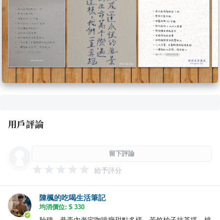
用戶評論
留下評論
給予評分
陳楓的吃喝生活筆記
均消價位: $
330