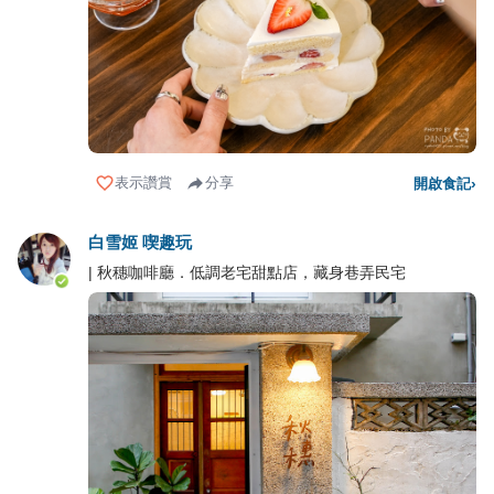
表示讚賞
分享
開啟食記
›
白雪姬 喫趣玩
| 秋穗咖啡廳．低調老宅甜點店，藏身巷弄民宅