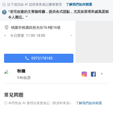
以下資訊由 AI 從部落客食記彙整整理
·
了解我們如何精選
“
老宅改建的文青咖啡廳，提供各式甜點，尤其抹茶塔和戚風蛋糕
令人難忘。
”
桃園市桃園區慈光街164巷16號
今日營業: 11:00-18:00
0972178183
秋穗
946
個讚
常見問題
ⓘ
本問答由 AI 整理自真實食記（附資料來源）
·
了解我們如何精選