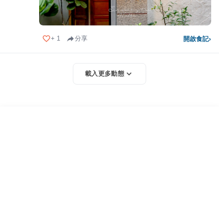
+
1
分享
開啟食記
›
載入更多動態