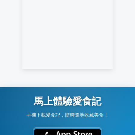
馬上體驗愛食記
手機下載愛食記，隨時隨地收藏美食！