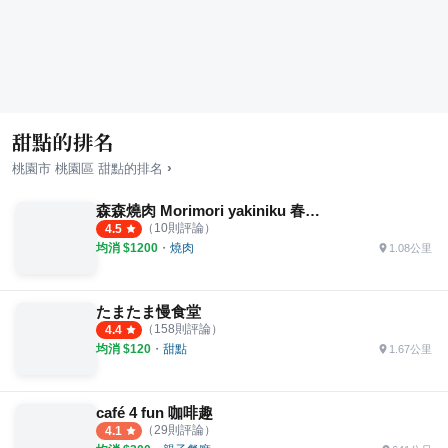
甜點的排名
›
桃園市
桃園區
甜點
的排名
森森燒肉 Morimori yakiniku 春日店
（
10
則評論）
4.5
均消 $
1200
・
燒肉
1.08公里
たまたま慢食堂
（
158
則評論）
4.4
均消 $
120
・
甜點
1.67公里
café 4 fun 咖啡趣
（
29
則評論）
4.1