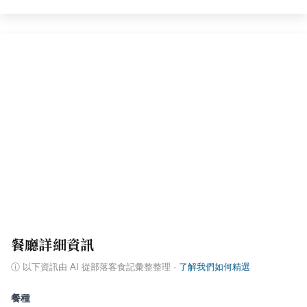
餐廳詳細資訊
ⓘ
以下資訊由 AI 從部落客食記彙整整理
·
了解我們如何精選
餐種