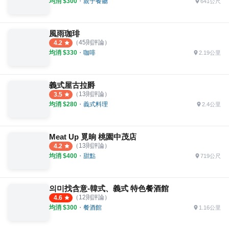
均消 $
300
・
親子餐廳
641公尺
風雨珈琲
（
45
則評論）
4.2
均消 $
330
・
咖啡
2.19公里
義式屋古拉爵
（
13
則評論）
3.5
均消 $
280
・
義式料理
2.4公里
Meat Up 覓晌 桃園中茂店
（
13
則評論）
4.2
均消 $
400
・
甜點
719公尺
의미找含意-韓式、義式 特色餐酒館
（
12
則評論）
4.6
均消 $
300
・
餐酒館
1.16公里