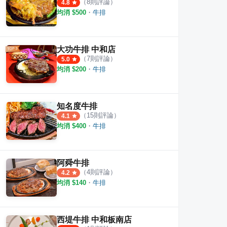
（
8
則評論）
4.8
均消 $
500
・
牛排
大功牛排 中和店
（
7
則評論）
5.0
均消 $
200
・
牛排
知名度牛排
（
15
則評論）
4.1
均消 $
400
・
牛排
阿舜牛排
（
4
則評論）
4.2
均消 $
140
・
牛排
西堤牛排 中和板南店