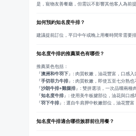
是，寵物友善餐廳，但需以不影響其他客人為前
如何預約知名度牛排？
建議提前訂位，平日中午或晚上用餐時間常需要
知名度牛排的推薦菜色有哪些？
『
澳洲和牛羽下
』
『
手切菲力牛排
』
『
沙朗牛排+雞腿排
』
『
知名度牛排
』
『
羽下牛排
』
: 選自牛肩胛中軟嫩部位，油花豐
知名度牛排適合哪些族群前往用餐？