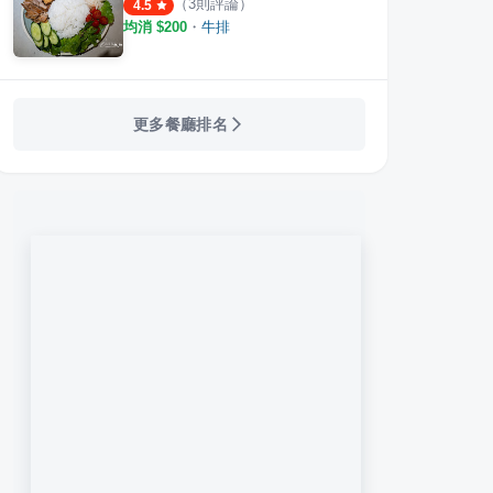
（
3
則評論）
4.5
均消 $
200
・
牛排
更多餐廳排名
排 板橋三民店
人从众厚切牛排 永和竹林店
興南
·
16
則評論
·
5
則評論
4.8
4.5