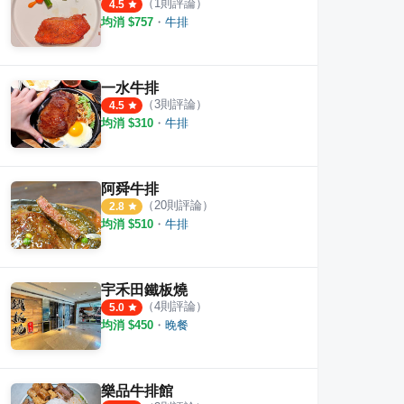
（
1
則評論）
4.5
均消 $
757
・
牛排
一水牛排
（
3
則評論）
4.5
均消 $
310
・
牛排
阿舜牛排
（
20
則評論）
2.8
均消 $
510
・
牛排
宇禾田鐵板燒
（
4
則評論）
5.0
均消 $
450
・
晚餐
樂品牛排館