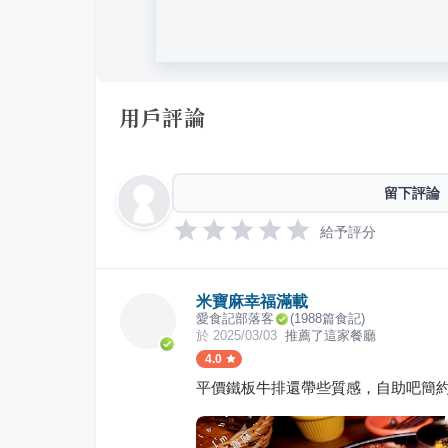
用戶評論
留下評論
給予評分
米寶麻幸福滿載
愛食記部落客
(
1988
篇食記)
於
2025/03/03
推薦了這家餐廳
4.0
平價鐵板牛排還帶些質感，自助吧簡