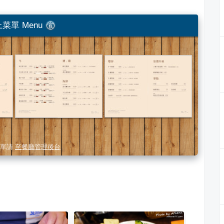
菜單 Menu
單請
至餐廳管理後台