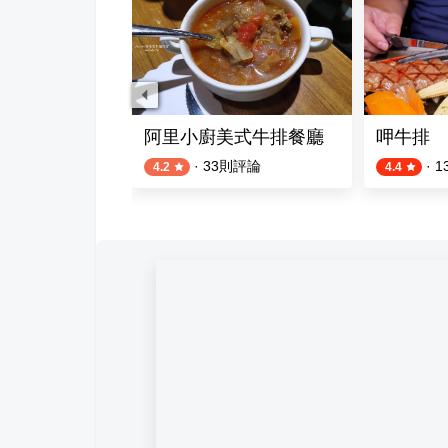
阿里小廚美式牛排餐廳
呷牛排
則評論
·
33
則評論
·
1
4.2
4.4