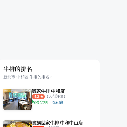
牛排的排名
新北市
中和區
牛排
的排名
›
我家牛排 中和店
（
38
則評論）
4.2
均消 $
500
・
吃到飽
貴族世家牛排 中和中山店