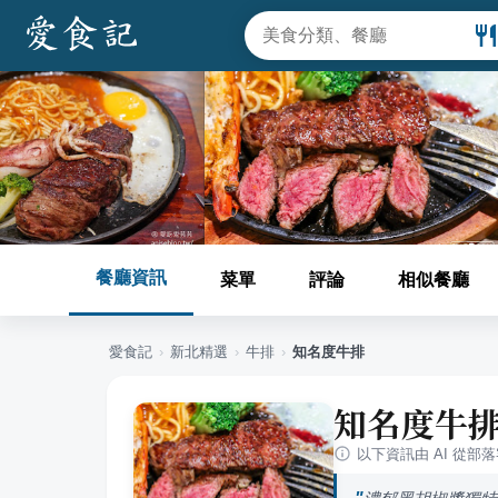
餐廳資訊
菜單
評論
相似餐廳
愛食記
›
新北
精選
›
牛排
›
知名度牛排
知名度牛
以下資訊由 AI 從部