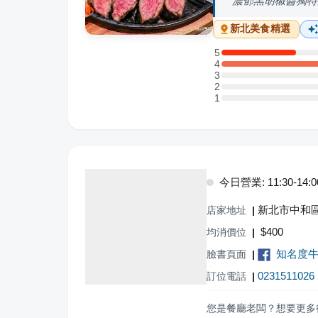
濃郁黑胡椒醬獨特
新北
美食精選
5
5 星：1 則評論
4
4 星：3 則評論
3
3 星：0 則評論
2
2 星：0 則評論
1
1 星：0 則評論
今日營業: 11:30-14:00,
新北市中和區
店家地址
|
$
400
均消價位
|
知名度
臉書頁面
|
0231511026
訂位電話
|
您是餐廳老闆？想要更多