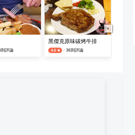
黑傑克原味碳烤牛排
我家牛
3
則評論
·
36
則評論
4.0
4.3