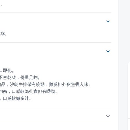
提。
排隊。
富，口感軟嫩多汁。