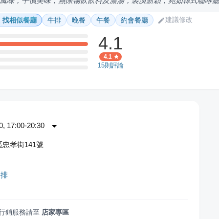
風味，平價美味，無限暢飲飲料及濃湯，裝潢新穎，宛如韓式咖啡
建議修改
找相似餐廳
牛排
晚餐
午餐
約會餐廳
4.1
4.1
15
則評論
 17:00-20:30
忠孝街141號
牛排
行銷服務請至
店家專區