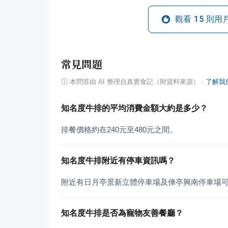
觀看
15
則用
常見問題
ⓘ
本問答由 AI 整理自真實食記（附資料來源）
·
了解我
知名度牛排的平均消費金額大約是多少？
排餐價格約在240元至480元之間。
知名度牛排附近有停車資訊嗎？
附近有日月亭景新立體停車場及俥亭興南停車場
知名度牛排是否為寵物友善餐廳？