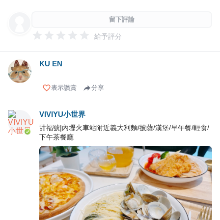
留下評論
給予評分
KU EN
表示讚賞
分享
VIVIYU小世界
甜福號|內壢火車站附近義大利麵/披薩/漢堡/早午餐/輕食/
下午茶餐廳