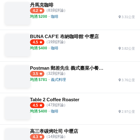
丹馬克咖啡
（
83
則評論）
4.2
均消 $
200
・
咖啡
3.31公里
BUNA CAF'E 布納咖啡館 中壢店
（
19
則評論）
4.5
均消 $
400
・
咖啡
3.82公里
Postman 郵差先生 義式臺菜小餐館 義式餐酒館
（
32
則評論）
3.5
均消 $
781
・
義式料理
3.76公里
Table 2 Coffee Roaster
（
47
則評論）
4.5
均消 $
400
・
咖啡
2.97公里
高三孝碳烤吐司 中壢店
（
14
則評論）
4.3