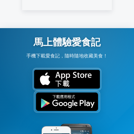
馬上體驗愛食記
手機下載愛食記，隨時隨地收藏美食！