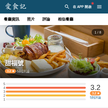
在 APP 開啟
餐廳資訊
照片
評論
相似餐廳
1
/
8
甜福號
5
則評論
·
3.2
5
3.2
5 星：0 則評論
4
4 星：1 則評論
3
3 星：1 則評論
3.2
2
2 星：1 則評論
5
則評論
1
1 星：0 則評論