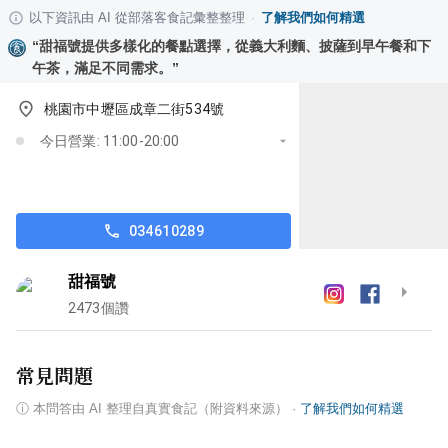
以下資訊由 AI 從部落客食記彙整整理
·
了解我們如何精選
“
甜福號提供多樣化的餐點選擇，從義大利麵、披薩到早午餐和下
午茶，滿足不同需求。
”
桃園市中壢區成章二街534號
今日營業: 11:00-20:00
034610289
甜福號
2473
個讚
常見問題
ⓘ
本問答由 AI 整理自真實食記（附資料來源）
·
了解我們如何精選