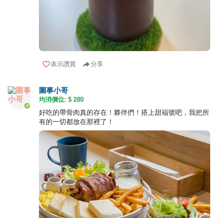
表示讚賞
分享
圍事小哥
均消價位: $
280
好吃的帶骨肉真的存在！夥伴們！搭上甜福號吧，我把所
有的一切都放在那裡了！