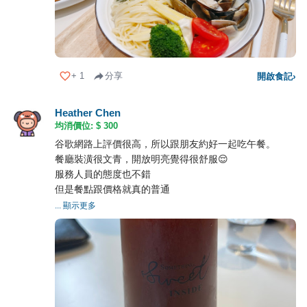
+
1
分享
開啟食記
›
Heather Chen
均消價位: $
300
谷歌網路上評價很高，所以跟朋友約好一起吃午餐。
餐廳裝潢很文青，開放明亮覺得很舒服😌
服務人員的態度也不錯
但是餐點跟價格就真的普通
... 顯示更多