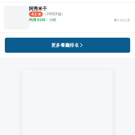
阿秀米干
（
28
則評論）
4.1
均消 $
100
・
小吃
5.63公里
更多餐廳排名