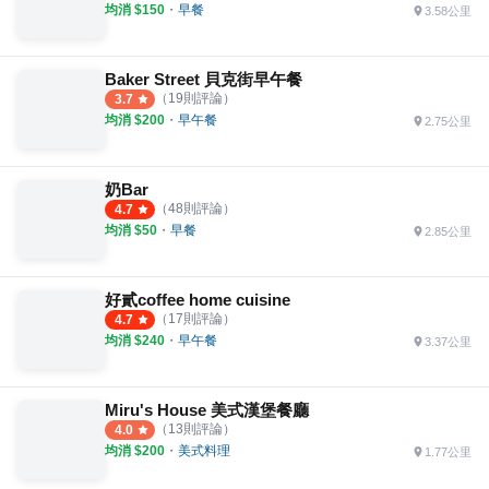
均消 $
150
・
早餐
3.58公里
Baker Street 貝克街早午餐
（
19
則評論）
3.7
均消 $
200
・
早午餐
2.75公里
奶Bar
（
48
則評論）
4.7
均消 $
50
・
早餐
2.85公里
好貳coffee home cuisine
（
17
則評論）
4.7
均消 $
240
・
早午餐
3.37公里
Miru's House 美式漢堡餐廳
（
13
則評論）
4.0
均消 $
200
・
美式料理
1.77公里