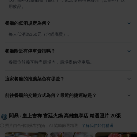
O.P.I美甲彩繪服務（部分），以及使用特色餐具（如爵杯）飲
用飲品。
餐廳的低消規定為何？
每人低消為350元（含鍋底費）。
餐廳附近有停車資訊嗎？
餐廳位於義享時尚廣場內，廣場提供停車場。
這家餐廳的推薦菜色有哪些？
前往餐廳的交通方式為何？最近的捷運站是？
問鼎 ‧ 皇上吉祥 宮廷火鍋 高雄義享店
精選照片
20
張
ⓘ
照片由合作部落客拍攝，AI 協助篩選精選
·
了解我們如何精選