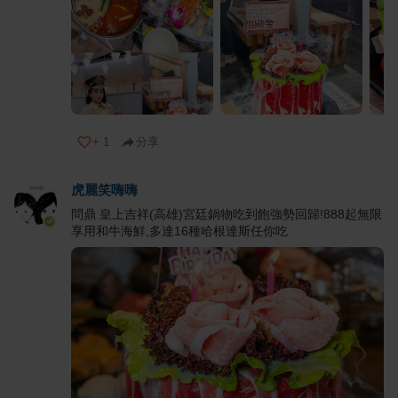
+
1
分享
虎麗笑嗨嗨
問鼎 皇上吉祥(高雄)宮廷鍋物吃到飽強勢回歸!888起無限
享用和牛海鮮,多達16種哈根達斯任你吃