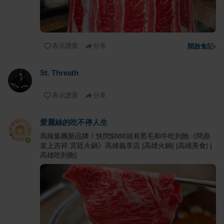
表示讚賞
分享
開啟食記
›
St. Threath
表示讚賞
分享
愛麗絲的吃不停人生
馬辣集團新品牌！快閃$888就有黑毛和牛吃到飽《問鼎·
皇上吉祥 宮廷火鍋》高雄義享店 |高雄火鍋| |高雄美食| |
高雄吃到飽|