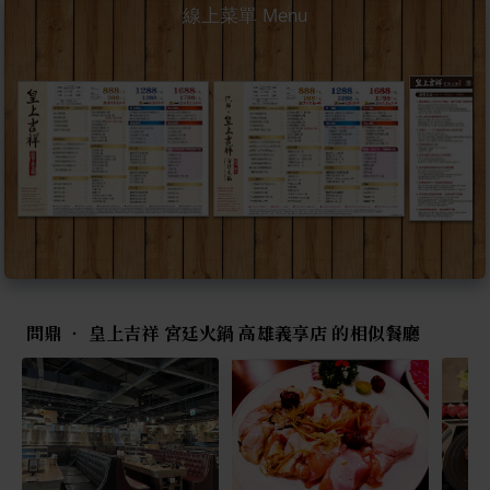
線上菜單 Menu
問鼎 ‧ 皇上吉祥 宮廷火鍋 高雄義享店 的相似餐廳