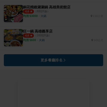
銅花精緻涮涮鍋 高雄美術館店
（
8
則評論）
4.6
均消 $
3000
・
火鍋
2.01公里
狂一鍋 高雄義享店
（
16
則評論）
4.6
均消 $
600
・
火鍋
143公尺
更多餐廳排名