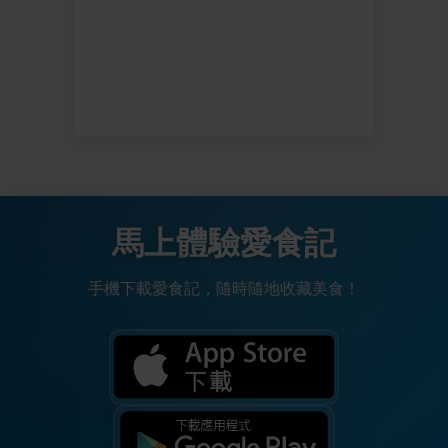
馬上體驗愛食記
手機下載愛食記，隨時隨地收藏美食！