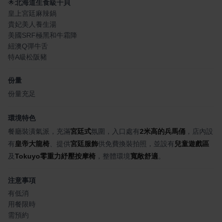
🌟
北海道生食級干貝
皇上宮廷麻辣鍋
貴妃美人養生湯
美國SRF極黑和牛霜降
紐澳Q彈牛舌
特A級松阪豬
份量
份量充足
環境特色
餐廳裝潢氣派，充滿
宮廷式
氛圍，入口處有
2米高的兵馬俑
，店內設
有
皇帝大龍椅
、提供
宮廷服飾
供免費換裝拍照，並設有
兒童遊戲區
及
Tokuyo零重力紓壓按摩椅
，整體環境
寬敞舒適
。
注意事項
有低消
用餐限時
需預約