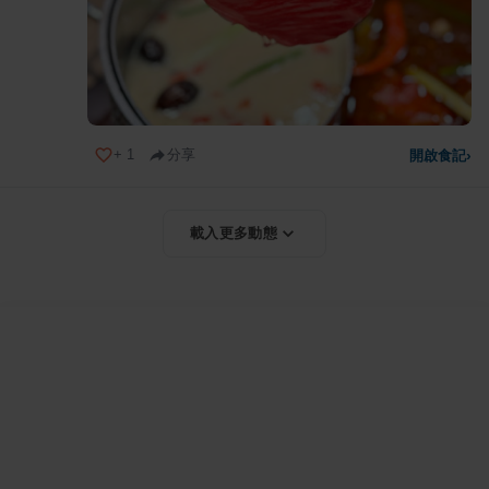
+
1
分享
開啟食記
›
載入更多動態