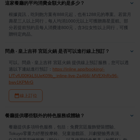
這家餐廳的平均消費金額大約是多少？
根據資訊，吃到飽方案有888元起，也有1288元的專案。若當月
壽星三人以上同行，每人均消1000元以上可獲贈壽星蛋糕。部
分若提前預約且每人消費達800元，含3位女性以上同行，可獲
贈特定肉品。
問鼎 ‧ 皇上吉祥 宮廷火鍋 是否可以進行線上預訂？
可以。問鼎 ‧ 皇上吉祥 宮廷火鍋 提供線上預訂服務，您可以透
過以下連結進行預訂：
https://inline.app/booking/-
LfTvfU00KkL5UeK09b_:inline-live-2a466/-MVEXhRx96-
bwv1KPMrG
線上訂位
餐廳提供哪些額外的特色服務或體驗？
餐廳提供多項特色服務，包括：免費宮廷服飾變裝體驗、
Tokuyo零重力紓壓按摩椅、兒童遊戲區、川劇變臉秀表演、