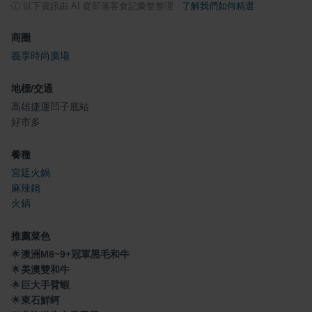
ⓘ
以下資訊由 AI 從部落客食記彙整整理
·
了解我們如何精選
商圈
義享時尚廣場
地標/交通
高雄捷運凹子底站
好市多
餐種
宮廷火鍋
麻辣鍋
火鍋
推薦菜色
🌟
澳洲M8~9+冠軍黑毛和牛
🌟
美澳雙和牛
🌟
巨大手臂蝦
🌟
東石鮮蚵