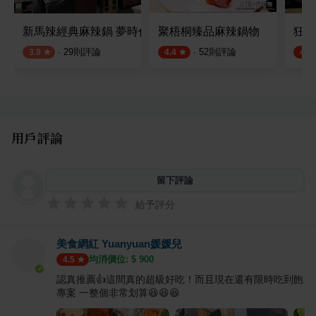
新馬辣經典麻辣鍋 夢時代店
聚梧桐臻品麻辣鍋物
狂一
·
29
則評論
·
52
則評論
3.9
4.4
4.8
用戶評論
留下評論
給予評分
美食網紅 Yuanyuan媛媛兒
均消價位: $
900
4.5
認真推薦👍這間真的超級好吃！而且現在還有限時吃到飽
專案 一整個非常划算😆😆😆