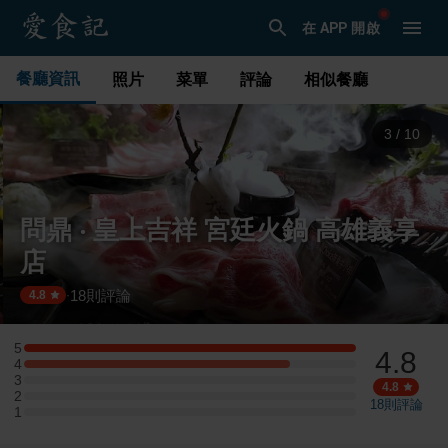
在 APP 開啟
餐廳資訊
照片
菜單
評論
相似餐廳
3
/
10
問鼎 ‧ 皇上吉祥 宮廷火鍋 高雄義享
店
18
則評論
·
4.8
5
4.8
5 星：5 則評論
4
4 星：4 則評論
3
3 星：0 則評論
4.8
2
2 星：0 則評論
18
則評論
1
1 星：0 則評論