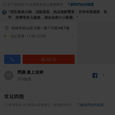
以下資訊由 AI 從部落客食記彙整整理
·
了解我們如何精選
“
宮廷風格火鍋，頂級湯底、肉品海鮮豐富，另有哈根達斯、美
甲、按摩等多元服務，適合全家大小歡聚。
”
高雄市鼓山區大順一路115號A棟7樓
現正營業: 11:00-22:00
線上訂位
問鼎 皇上吉祥
問
203
個讚
常見問題
ⓘ
本問答由 AI 整理自真實食記（附資料來源）
·
了解我們如何精選