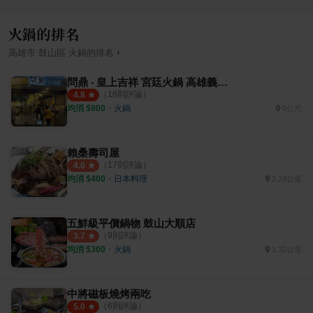
火鍋的排名
›
高雄市
鼓山區
火鍋
的排名
問鼎 ‧ 皇上吉祥 宮廷火鍋 高雄義享店
（
18
則評論）
4.8
均消 $
900
・
火鍋
0公尺
賴桑壽司屋
（
17
則評論）
4.0
均消 $
400
・
日本料理
2.24公里
五鮮級平價鍋物 鼓山大順店
（
9
則評論）
3.7
均消 $
300
・
火鍋
1.32公里
中將磁板燒烤兩吃
（
6
則評論）
5.0