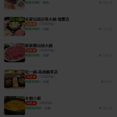
均消 $
388
・
燒肉
2.58公里
名家汕頭沙茶火鍋 瑞豐店
（
10
則評論）
3.0
均消 $
400
・
火鍋
1.47公里
新新園汕頭火鍋
（
16
則評論）
3.5
均消 $
500
・
火鍋
1.14公里
狂一鍋-高雄義享店
（
11
則評論）
4.8
均消 $
500
・
火鍋
88公尺
冬鄉小廚
（
9
則評論）
4.8
均消 $
2000
・
火鍋
2.64公里