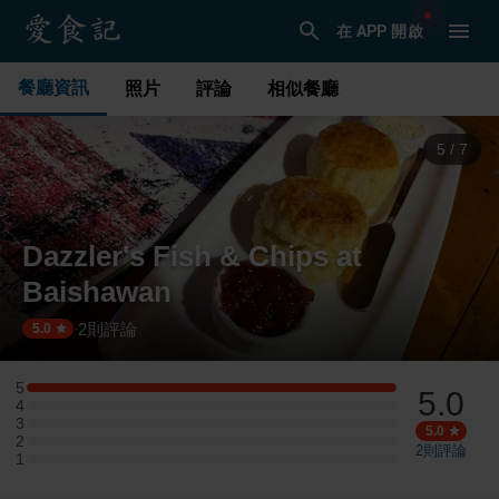
在 APP 開啟
餐廳資訊
照片
評論
相似餐廳
6
/
7
Dazzler's Fish & Chips at
Baishawan
2
則評論
·
5.0
5
5.0
5 星：1 則評論
4
4 星：0 則評論
3
3 星：0 則評論
5.0
2
2 星：0 則評論
2
則評論
1
1 星：0 則評論