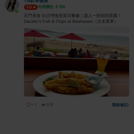
Tia妡享慢旅
均消價位: $
300
5.0
石門美食 白沙灣海景英式餐廳｜讓人一秒回到英國！
Dazzler's Fish & Chips at Baishawan（文末菜單）
+
1
分享
開啟食記
›