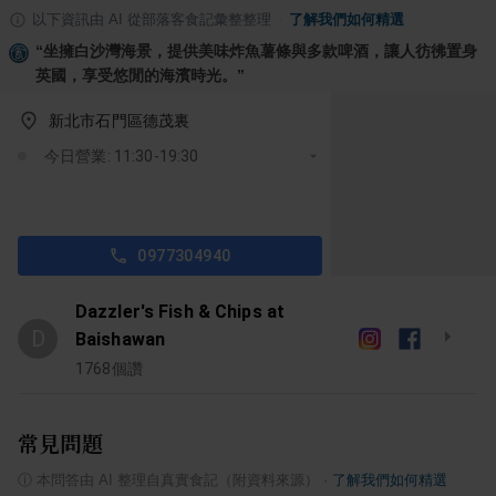
以下資訊由 AI 從部落客食記彙整整理
·
了解我們如何精選
“
坐擁白沙灣海景，提供美味炸魚薯條與多款啤酒，讓人彷彿置身
英國，享受悠閒的海濱時光。
”
新北市石門區德茂裏
今日營業: 11:30-19:30
0977304940
Dazzler's Fish & Chips at
D
Baishawan
1768
個讚
常見問題
ⓘ
本問答由 AI 整理自真實食記（附資料來源）
·
了解我們如何精選