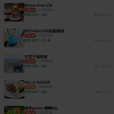
Binma Area 134
（
34
則評論）
4.0
均消 $
300
・
咖啡
10.94公里
BEGINAGAIN起點咖啡
（
51
則評論）
4.0
均消 $
250
・
早午餐
29.92公里
洋荳子咖啡館
（
19
則評論）
3.9
均消 $
200
・
咖啡
11.28公里
VILLA SUGAR
（
38
則評論）
3.4
均消 $
200
・
咖啡
6.73公里
綠承green+翻轉flip
（
48
則評論）
4.1