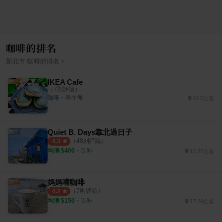
咖啡的排名
›
新北市
咖啡
的排名
IKEA Cafe
（
7
則評論）
咖啡
・
早午餐
34.5公里
Quiet B. Days靠北過日子
（
48
則評論）
4.3
均消 $
400
・
咖啡
12.27公里
媽媽嘴咖啡
（
7
則評論）
4.2
均消 $
150
・
咖啡
17.29公里