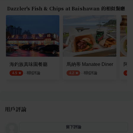
Dazzler's Fish & Chips at Baishawan 的相似餐廳
海釣族真味園餐廳
馬納蒂 Manatee Diner
阿嬤
·
8
則評論
·
8
則評論
4.5
4.2
4.5
用戶評論
留下評論