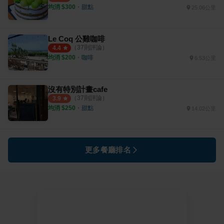
均消 $
300
・
甜點
25.06公里
Le Coq 公雞咖啡
（
37
則評論）
4.4
均消 $
200
・
咖啡
6.53公里
沒有特別計畫cafe
（
37
則評論）
3.9
均消 $
250
・
甜點
14.02公里
更多餐廳排名