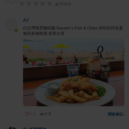
給予評分
AJ
白沙灣海景咖啡廳 Dazzler’s Fish & Chips 好吃的炸魚薯
條與各種啤酒 菜單分享
+
1
分享
開啟食記
›