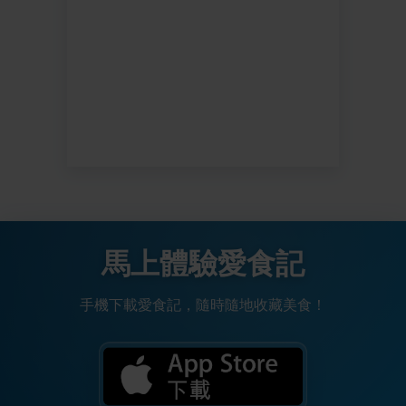
馬上體驗愛食記
手機下載愛食記，隨時隨地收藏美食！