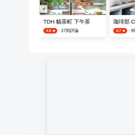
咖啡
TDH 貓茶町 下午茶
珈琲部 CO
則評論
·
27
則評論
·
9
4.8
4.7