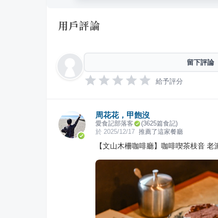
用戶評論
留下評論
給予評分
周花花，甲飽沒
愛食記部落客
(
3625
篇食記)
於
2025/12/17
推薦了這家餐廳
【文山木柵咖啡廳】咖啡喫茶枝音 老