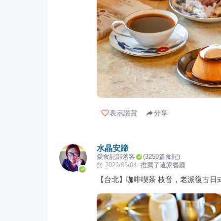
表示讚賞
分享
水晶安蹄
愛食記部落客
(
3259
篇食記)
於
2022/06/04
推薦了這家餐廳
【台北】咖啡喫茶 枝音，老派復古日