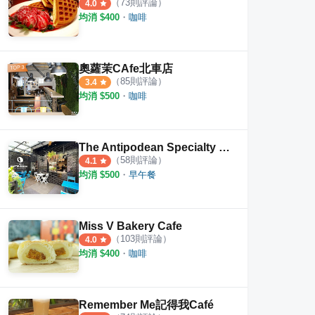
（
73
則評論）
4.0
均消 $
400
・
咖啡
焙 • 甜點咖啡店
%ARABICA 台北象山店
珈琲
奧蘿茉CAfe北車店
·
4
則評論
·
13
則評論
3.9
4.4
（
85
則評論）
3.4
均消 $
500
・
咖啡
The Antipodean Specialty Coffee
（
58
則評論）
4.1
均消 $
500
・
早午餐
Miss V Bakery Cafe
（
103
則評論）
4.0
均消 $
400
・
咖啡
Remember Me記得我Café