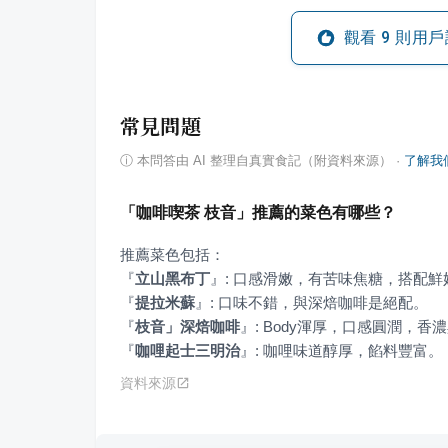
觀看
9
則用戶
常見問題
ⓘ
本問答由 AI 整理自真實食記（附資料來源）
·
了解我
「咖啡喫茶 枝音」推薦的菜色有哪些？
『
立山黑布丁
』
『
提拉米蘇
』
『
枝音」深焙咖啡
』
『
咖哩起士三明治
』
: 咖哩味道醇厚，餡料豐富。
資料來源