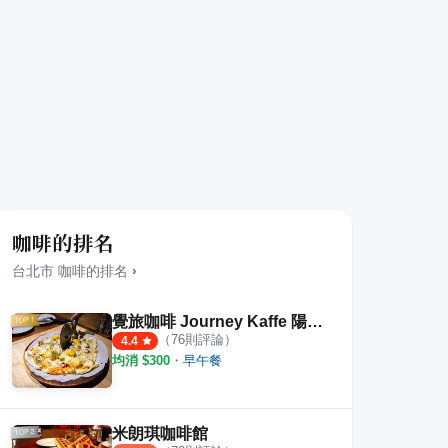
咖啡的排名
台北市
咖啡
的排名
›
覺旅咖啡 Journey Kaffe 陽光店
（
76
則評論）
4.4
均消 $
300
・
早午餐
米朗琪咖啡館