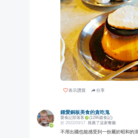
表示讚賞
分享
鍾愛銅板美食的貪吃鬼
愛食記部落客
(
1295
篇食記)
於
2022/03/17
推薦了這家餐廳
不用出國也能感受到一份屬於昭和的浪