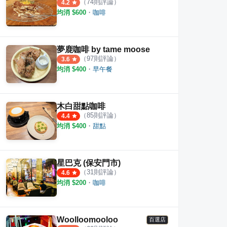
（
74
則評論）
4.2
均消 $
600
・
咖啡
夢鹿咖啡 by tame moose
（
97
則評論）
3.6
均消 $
400
・
早午餐
木白甜點咖啡
（
85
則評論）
4.4
均消 $
400
・
甜點
星巴克 (保安門市)
（
31
則評論）
4.6
均消 $
200
・
咖啡
Woolloomooloo
百選店