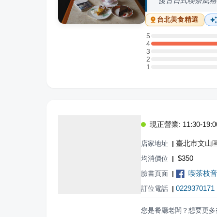
復古日式喫茶風格
台北
美食精選
5
5 星：0 則評論
4
4 星：1 則評論
3
3 星：0 則評論
2
2 星：0 則評論
1
1 星：0 則評論
現正營業: 11:30-19:0
臺北市文山區
店家地址
|
$
350
均消價位
|
喫茶枝
臉書頁面
|
0229370171
訂位電話
|
您是餐廳老闆？想要更多