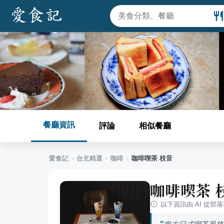
餐廳資訊
評論
相似餐廳
愛食記
›
台北
精選
›
咖啡
›
咖啡喫茶 枝音
咖啡喫茶 
以下資訊由 AI 從部