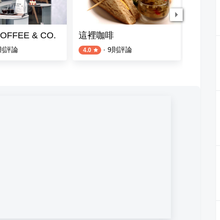
FFEE & CO.
這裡咖啡
甜爐烘
則評論
·
9
則評論
4.0
4.5