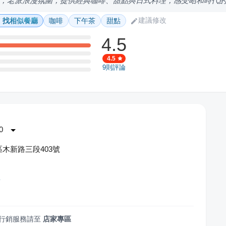
，老派浪漫氛圍，提供經典咖啡、甜點與日式料理，感受昭和時代
建議修改
找相似餐廳
咖啡
下午茶
甜點
4.5
4.5
9
則評論
0
木新路三段403號
音
行銷服務請至
店家專區