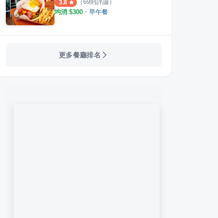
（
69
則評論）
3.8
均消 $
300
・
早午餐
更多餐廳排名