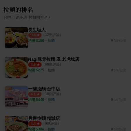
拉麵的排名
›
台中市
西屯區
拉麵
的排名
長生塩人
（
12
則評論）
3.6
均消 $
150
・
拉麵
3.94公里
Nagi豚骨拉麵 凪 老虎城店
（
69
則評論）
4.6
均消 $
275
・
拉麵
3.97公里
一蘭拉麵 台中店
（
18
則評論）
4.1
均消 $
440
・
拉麵
3.67公里
月樽拉麵 精誠店
（
9
則評論）
4.4
均消 $
380
・
拉麵
5.88公里