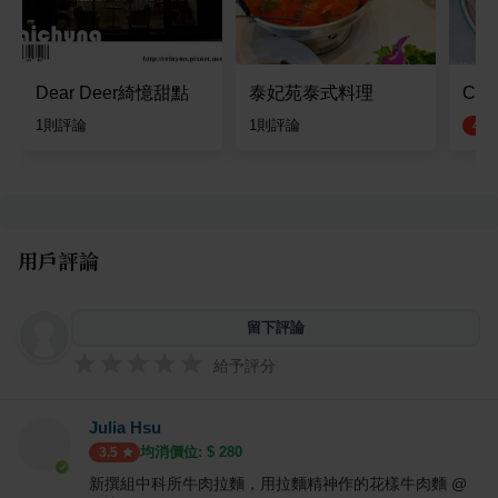
Dear Deer綺憶甜點
泰妃苑泰式料理
CB 
1
則評論
1
則評論
4.5
用戶評論
留下評論
給予評分
Julia Hsu
均消價位: $
280
3.5
新撰組中科所牛肉拉麵，用拉麵精神作的花樣牛肉麵 @