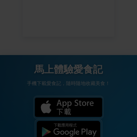
馬上體驗愛食記
手機下載愛食記，隨時隨地收藏美食！