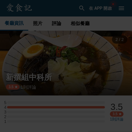
在 APP 開啟
餐廳資訊
照片
評論
相似餐廳
2
/
2
新撰組中科所
1
則評論
·
3.5
5
3.5
5 星：0 則評論
4
4 星：1 則評論
3
3 星：0 則評論
3.5
2
2 星：0 則評論
1
則評論
1
1 星：0 則評論