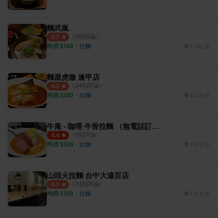
麵武嵐
（
5
則評論）
4.3
均消 $
160
・
拉麵
2.23公里
麵屋虎徹 逢甲店
（
34
則評論）
4.2
均消 $
280
・
拉麵
3.32公里
牛庵 - 咖哩 牛骨拉麵 （無電話訂位）
（
9
則評論）
4.4
均消 $
300
・
拉麵
4.92公里
山頭火拉麵 台中大遠百店
（
24
則評論）
4.1
均消 $
350
・
拉麵
4.47公里