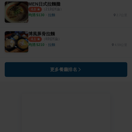
MEN日式拉麵攤
（
21
則評論）
4.0
均消 $
130
・
拉麵
2.7公里
博風豚骨拉麵
（
8
則評論）
4.1
均消 $
210
・
拉麵
4.59公里
更多餐廳排名