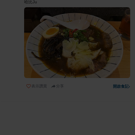
哈比Ju
表示讚賞
分享
開啟食記
›