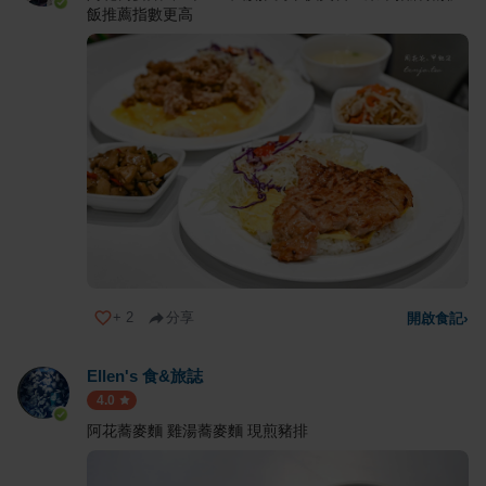
飯推薦指數更高
+
2
分享
開啟食記
›
Ellen's 食&旅誌
4.0
阿花蕎麥麵 雞湯蕎麥麵 現煎豬排