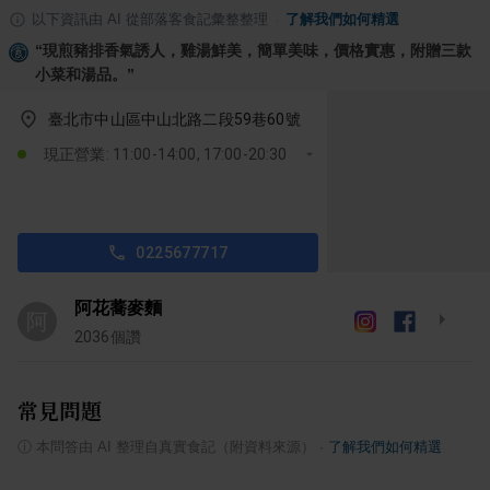
以下資訊由 AI 從部落客食記彙整整理
·
了解我們如何精選
“
現煎豬排香氣誘人，雞湯鮮美，簡單美味，價格實惠，附贈三款
小菜和湯品。
”
臺北市中山區中山北路二段59巷60號
現正營業: 11:00-14:00, 17:00-20:30
0225677717
阿花蕎麥麵
阿
2036
個讚
常見問題
ⓘ
本問答由 AI 整理自真實食記（附資料來源）
·
了解我們如何精選