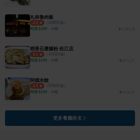
丸林魯肉飯
（
18
則評論）
4.2
均消 $
100
・
小吃
1.38公里
稻香石磨腸粉 松江店
（
35
則評論）
4.1
均消 $
195
・
小吃
887公尺
阿娥水餃
（
35
則評論）
4.3
均消 $
150
・
小吃
522公尺
更多餐廳排名