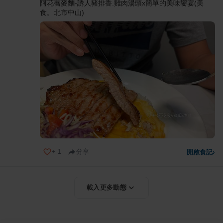
阿花蕎麥麵-誘人豬排香.雞肉湯頭x簡單的美味饗宴(美
食。北市中山)
+
1
分享
開啟食記
›
載入更多動態