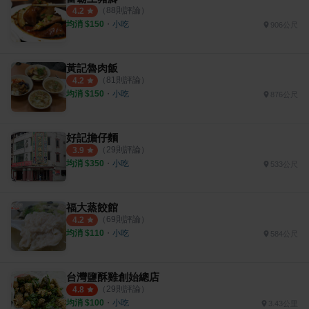
（
88
則評論）
4.2
均消 $
150
・
小吃
906公尺
黃記魯肉飯
（
81
則評論）
4.2
均消 $
150
・
小吃
876公尺
好記擔仔麵
（
29
則評論）
3.9
均消 $
350
・
小吃
533公尺
福大蒸餃館
（
69
則評論）
4.2
均消 $
110
・
小吃
584公尺
台灣鹽酥雞創始總店
（
29
則評論）
4.8
均消 $
100
・
小吃
3.43公里