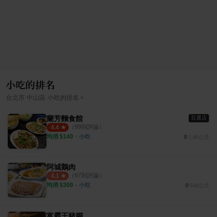
小吃的排名
›
台北市
中山區
小吃
的排名
蘭芳麵食館
百選店
（
99
則評論）
4.4
均消 $
140
・
小吃
1.86公里
阿城鵝肉
（
67
則評論）
4.1
均消 $
300
・
小吃
540公尺
富霸王豬腳