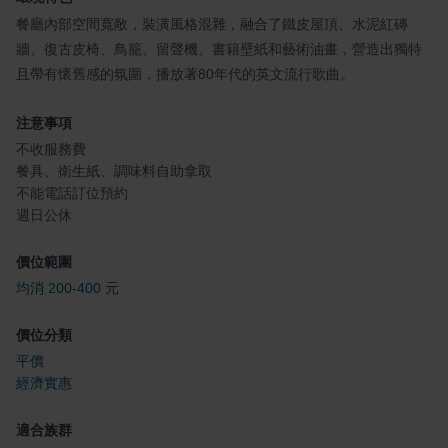
餐廳內部空間寬敞，裝潢風格混雜，融合了鐵皮屋頂、水泥紅磚
牆、復古皮椅、鳥籠、留聲機、書籍壁紙和藝術油畫，營造出獨特
且帶有懷舊感的氛圍，播放著80年代的英文流行歌曲。
注意事項
不收服務費
餐具、衛生紙、調味料自助拿取
不能電話訂位預約
週日公休
價位範圍
均消 200-400 元
價位分類
平價
經濟實惠
適合族群