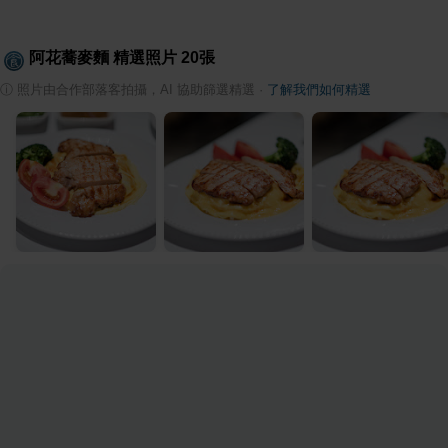
阿花蕎麥麵
精選照片
20
張
ⓘ
照片由合作部落客拍攝，AI 協助篩選精選
·
了解我們如何精選