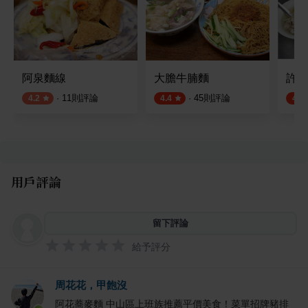
阿泉麵線
大膽牛腩麵
許記
·
11
則評論
·
45
則評論
4.2
4.4
4.5
用戶評論
留下評論
給予評分
周花花，甲飽沒
阿花蕎麥麵 中山區上班族推薦平價美食！菜單招牌豬排