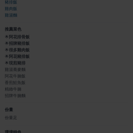
豬排飯
雞肉飯
雞湯麵
推薦菜色
🌟
阿花排骨飯
🌟
招牌豬排飯
🌟
很多雞肉飯
🌟
阿花豬排飯
🌟
現煎豬排
雞湯蕎麥麵
阿花牛腩飯
香煎鮭魚飯
精緻牛腩
招牌牛腩麵
份量
份量足
環境特色