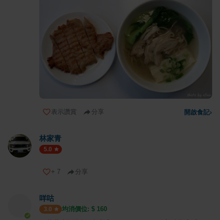
表示讚賞
分享
開啟食記
›
林家青
5.0
+
7
分享
咩咕
均消價位: $
160
3.0