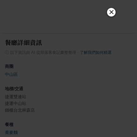
餐廳詳細資訊
ⓘ
以下資訊由 AI 從部落客食記彙整整理
·
了解我們如何精選
商圈
中山區
地標/交通
捷運雙連站
捷運中山站
錢櫃台北林森店
餐種
蕎麥麵