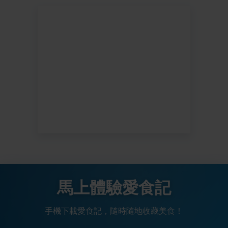
馬上體驗愛食記
手機下載愛食記，隨時隨地收藏美食！