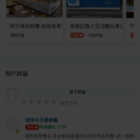
阿力海自助餐 桂田喜來登
老魯記魯八宝涼麵台東店
The
3
則評論
·
1
則評論
3.5
4.0
用戶評論
留下評論
給予評分
球球今天要幹嘛
均消價位: $
50
5.0
美而美早餐店-來台東就是要吃法式吐司當早餐~不一樣的