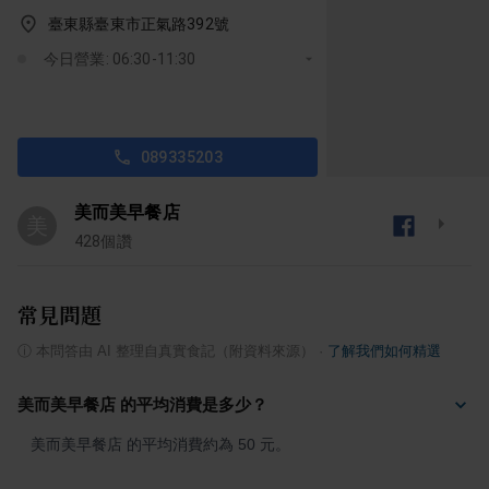
臺東縣臺東市正氣路392號
今日營業: 06:30-11:30
089335203
美而美早餐店
美
428
個讚
常見問題
ⓘ
本問答由 AI 整理自真實食記（附資料來源）
·
了解我們如何精選
美而美早餐店 的平均消費是多少？
美而美早餐店 的平均消費約為 50 元。