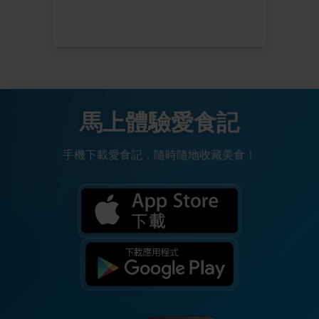
馬上體驗愛食記
手機下載愛食記，隨時隨地收藏美食！