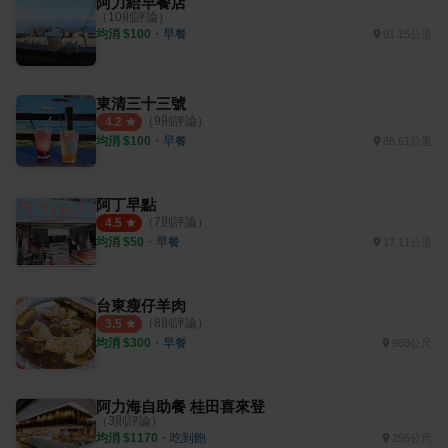
阿力給早餐店
（
10
則評論）
均消 $
100
・
早餐
91.15公里
東清三十三號
（
9
則評論）
4.2
均消 $
100
・
早餐
88.61公里
阿丁早點
（
7
則評論）
4.5
均消 $
50
・
早餐
17.11公里
台東瘦仔羊肉
（
8
則評論）
3.5
均消 $
300
・
早餐
968公尺
阿力海自助餐 桂田喜來登
（
3
則評論）
均消 $
1170
・
吃到飽
295公尺