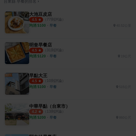
›
台東縣
早餐
的排名
大池豆皮店
（
77
則評論）
4.5
均消 $
100
・
早餐
40.52公里
明奎早餐店
（
31
則評論）
4.5
均消 $
120
・
早餐
19公尺
早點大王
（
10
則評論）
4.5
均消 $
100
・
早餐
515公尺
中華早點（台東市）
（
13
則評論）
4.2
均消 $
200
・
早餐
860公尺