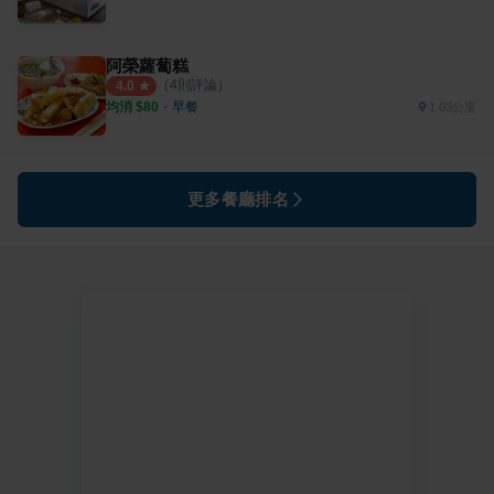
阿榮蘿蔔糕
（
4
則評論）
4.0
均消 $
80
・
早餐
1.03公里
更多餐廳排名