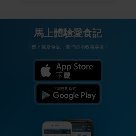
馬上體驗愛食記
手機下載愛食記，隨時隨地收藏美食！