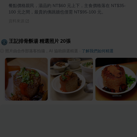
餐點價格親民，湯品約 NT$60 元上下，主食價格落在 NT$35-
100 元之間，最貴的佛跳牆也僅需 NT$95-100 元。
資料來源
王記排骨酥湯
精選照片
20
張
ⓘ
照片由合作部落客拍攝，AI 協助篩選精選
·
了解我們如何精選