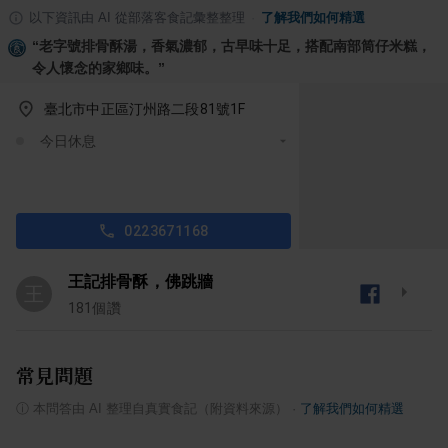
以下資訊由 AI 從部落客食記彙整整理
·
了解我們如何精選
“
老字號排骨酥湯，香氣濃郁，古早味十足，搭配南部筒仔米糕，
令人懷念的家鄉味。
”
臺北市中正區汀州路二段81號1F
今日休息
0223671168
王記排骨酥，佛跳牆
王
181
個讚
常見問題
ⓘ
本問答由 AI 整理自真實食記（附資料來源）
·
了解我們如何精選