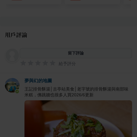
用戶評論
留下評論
給予評分
夢與幻的地圖
王記排骨酥湯│古亭站美食│老字號的排骨酥湯與南部味
米糕，佛跳牆也很多人買2026/6更新