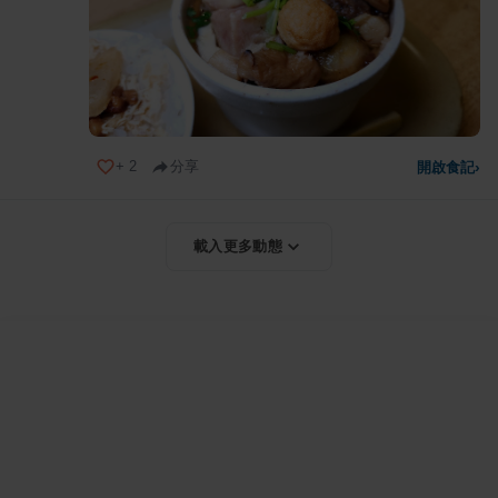
+
2
分享
開啟食記
›
載入更多動態