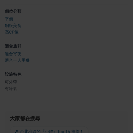
價位分類
平價
銅板美食
高CP值
適合族群
適合宵夜
適合一人用餐
設施特色
可外帶
有冷氣
大家都在搜尋
🔎 台北地區的『小吃』Top 15 推薦！