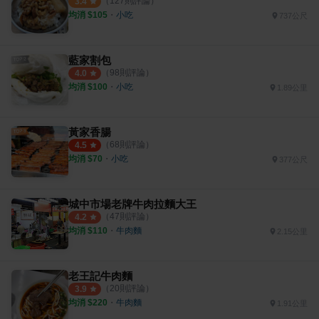
（
127
則評論）
3.4
均消 $
105
・
小吃
737公尺
藍家割包
（
98
則評論）
4.0
均消 $
100
・
小吃
1.89公里
黃家香腸
（
68
則評論）
4.5
均消 $
70
・
小吃
377公尺
城中市場老牌牛肉拉麵大王
（
47
則評論）
4.2
均消 $
110
・
牛肉麵
2.15公里
老王記牛肉麵
（
20
則評論）
3.9
均消 $
220
・
牛肉麵
1.91公里