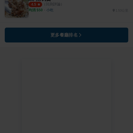
（
31
則評論）
4.5
均消 $
50
・
小吃
1.53公里
更多餐廳排名