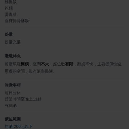
雞魯飯
乾麵
燙青菜
香菇排骨酥湯
份量
份量充足
環境特色
餐廳環境
簡樸
，空間
不大
，座位數
有限
，翻桌率快，主要提供快速
用餐的空間，沒有過多裝潢。
注意事項
週日公休
營業時間至晚上11點
有低消
價位範圍
均消 200元以下