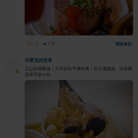
+
1
分享
開啟食記
›
布雷克的世界
王記排骨酥湯｜古亭必吃平價宵夜！百元佛跳牆、排骨酥
湯老字號小吃