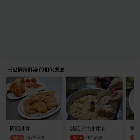
王記排骨酥湯 的相似餐廳
阿順排骨
誠記原汁排骨湯
武昌
·
13
則評論
·
8
則評論
4.2
4.7
3.5