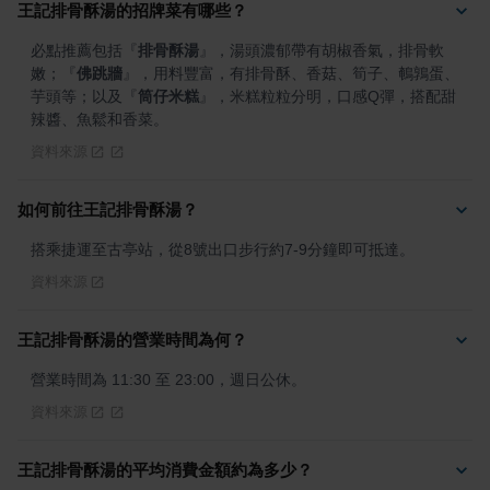
王記排骨酥湯的招牌菜有哪些？
必點推薦包括
『
排骨酥湯
』
，湯頭濃郁帶有胡椒香氣，排骨軟
嫩；
『
佛跳牆
』
，用料豐富，有排骨酥、香菇、筍子、鵪鶉蛋、
芋頭等；以及
『
筒仔米糕
』
，米糕粒粒分明，口感Q彈，搭配甜
辣醬、魚鬆和香菜。
資料來源
如何前往王記排骨酥湯？
搭乘捷運至古亭站，從8號出口步行約7-9分鐘即可抵達。
資料來源
王記排骨酥湯的營業時間為何？
營業時間為 11:30 至 23:00，週日公休。
資料來源
王記排骨酥湯的平均消費金額約為多少？