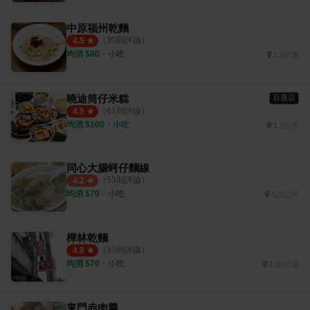
中原福州乾麵
（
30
則評論）
4.5
均消 $
80
・
小吃
1.6公里
曉迪筒仔米糕
百選店
（
61
則評論）
4.5
均消 $
100
・
小吃
1.2公里
同心大腸蚵仔麵線
（
53
則評論）
4.2
均消 $
70
・
小吃
523公尺
樺林乾麵
（
33
則評論）
4.8
均消 $
70
・
小吃
1.65公里
東門赤肉羹