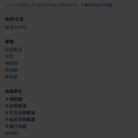
ⓘ
以下資訊由 AI 從部落客食記彙整整理
·
了解我們如何精選
地標/交通
捷運古亭站
餐種
排骨酥湯
米糕
佛跳牆
魯肉飯
雞魯飯
推薦菜色
🌟
佛跳牆
🌟
排骨酥湯
🌟
冬瓜排骨酥湯
🌟
金針排骨酥湯
🌟
筒仔米糕
魯肉飯