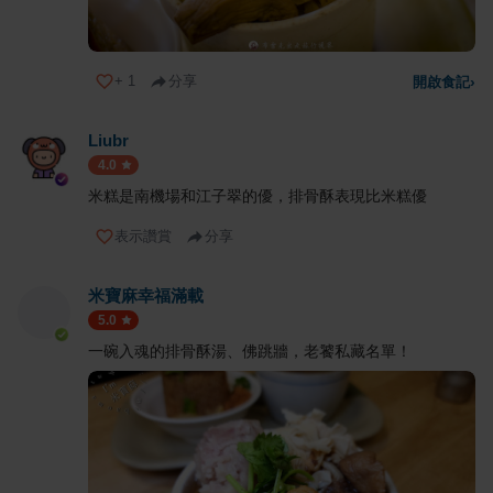
+
1
分享
開啟食記
›
Liubr
4.0
米糕是南機場和江子翠的優，排骨酥表現比米糕優
表示讚賞
分享
米寶麻幸福滿載
5.0
一碗入魂的排骨酥湯、佛跳牆，老饕私藏名單！