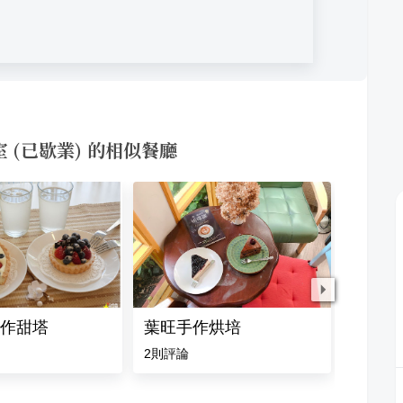
工作室 (已歇業) 的相似餐廳
作甜塔
葉旺手作烘培
揉PAi
2
則評論
4.5