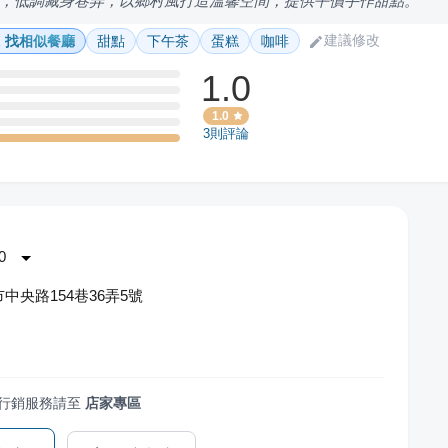
，低調藏身巷弄，以鄉村風打造溫馨空間，提供平價手作甜點。
建議修改
找相似餐廳
甜點
下午茶
蛋糕
咖啡
1.0
1.0
3
則評論
0
中央路154巷36弄5號
行銷服務請至
店家專區