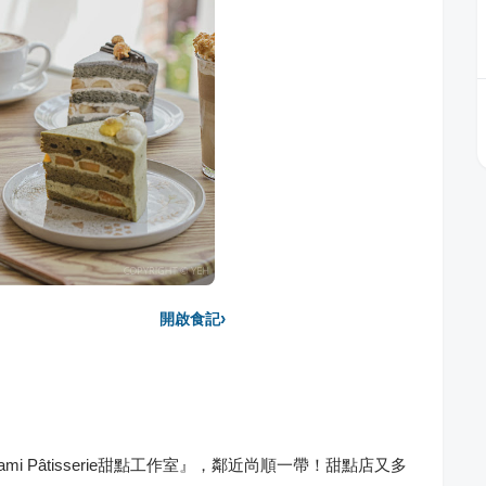
›
開啟食記
mi Pâtisserie甜點工作室』，鄰近尚順一帶！甜點店又多