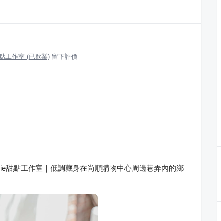
rie甜點工作室 (已歇業)
留下評價
âtisserie甜點工作室｜低調藏身在尚順購物中心周邊巷弄內的鄉