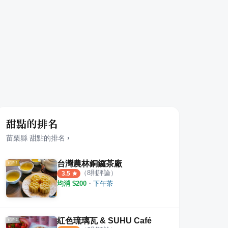
甜點的排名
苗栗縣
甜點
的排名
›
台灣農林銅鑼茶廠
（
8
則評論）
3.5
均消 $
200
・
下午茶
n烘焙坊
果宅咖啡 Guohome Coffee
食點
·
6
則評論
·
7
則評論
4.5
4.5
紅色琉璃瓦 & SUHU Café