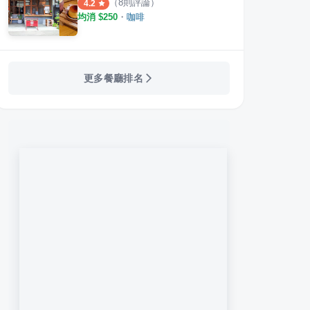
（
8
則評論）
4.2
均消 $
250
・
咖啡
更多餐廳排名