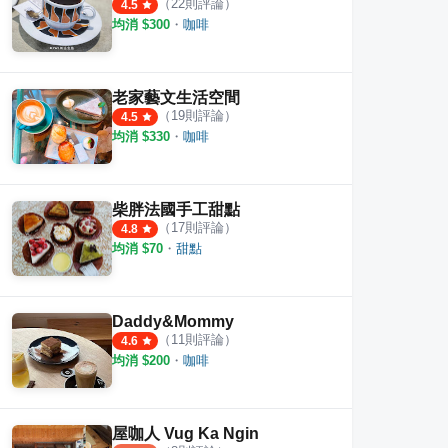
（
22
則評論）
4.5
均消 $
300
・
咖啡
老家藝文生活空間
（
19
則評論）
4.5
均消 $
330
・
咖啡
柴胖法國手工甜點
（
17
則評論）
4.8
均消 $
70
・
甜點
Daddy&Mommy
（
11
則評論）
4.6
均消 $
200
・
咖啡
屋咖人 Vug Ka Ngin