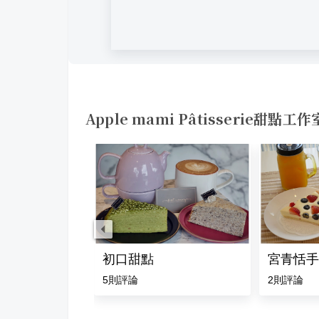
Apple mami Pâtisserie甜點
isinay
初口甜點
宮青恬手
評論
5
則評論
2
則評論