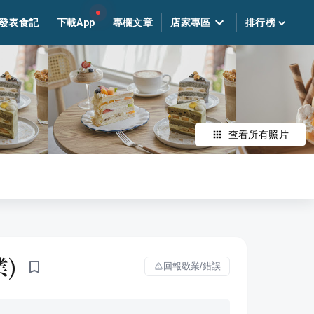
發表食記
下載App
專欄文章
店家專區
排行榜
查看所有照片
業)
回報歇業/錯誤