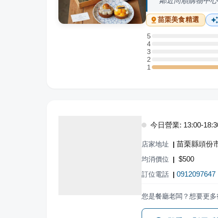
鄰近尚順購物中心
苗栗
美食精選
5
5 星：0 則評論
4
4 星：0 則評論
3
3 星：0 則評論
2
2 星：0 則評論
1
1 星：1 則評論
今日營業: 13:00-18:3
苗栗縣頭份市
店家地址
|
$
500
均消價位
|
0912097647
訂位電話
|
您是餐廳老闆？想要更多