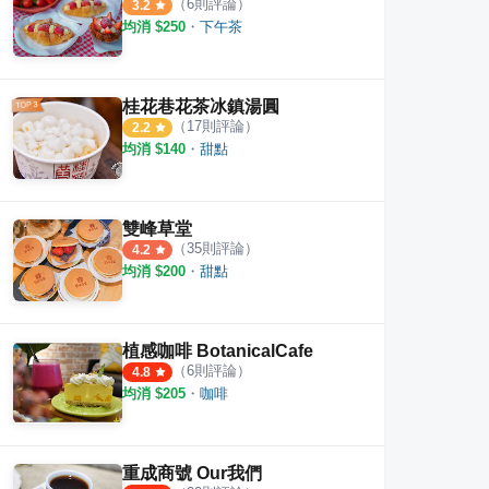
（
6
則評論）
3.2
均消 $
250
・
下午茶
桂花巷花茶冰鎮湯圓
（
17
則評論）
2.2
均消 $
140
・
甜點
雙峰草堂
（
35
則評論）
4.2
均消 $
200
・
甜點
植感咖啡 BotanicalCafe
（
6
則評論）
4.8
均消 $
205
・
咖啡
重成商號 Our我們