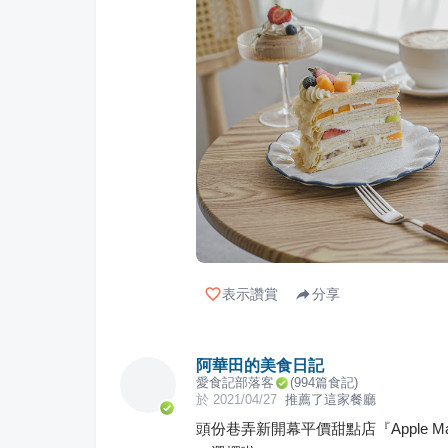
表示讚賞
分享
阿華田的美食日記
愛食記部落客
(
994
篇食記)
於
2021/04/27
推薦了這家餐廳
頭份巷弄新開幕平價甜點店『Apple Ma