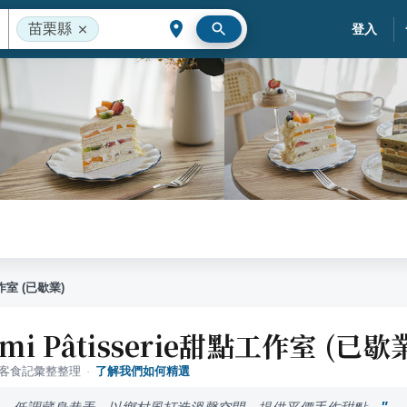
苗栗縣
登入
工作室 (已歇業)
ami Pâtisserie甜點工作室 (已歇
落客食記彙整整理
·
了解我們如何精選