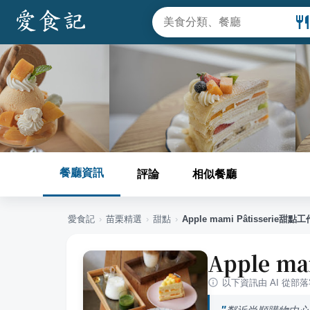
餐廳資訊
評論
相似餐廳
愛食記
›
苗栗
精選
›
甜點
›
Apple mami Pâtisserie甜點
Apple m
以下資訊由 AI 從部