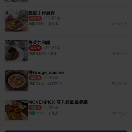
森渡手作廚房
（
23
則評論）
4.2
均消 $
250
・
早午餐
650公尺
野菜共和國
（
16
則評論）
4.6
均消 $
1000
・
素食
794公尺
橋Bridge_cuisine
（
4
則評論）
4.2
均消 $
350
・
義式料理
1.03公里
MOVENPICK 莫凡彼歐風餐廳
（
5
則評論）
4.2
均消 $
500
・
下午茶
472公尺