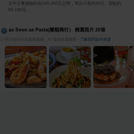
文中主餐價格約在240-260元之間，單品小菜約90元，甜點約
80-100元。
as Soon as Pasta(樂順商行）
精選照片
20
張
ⓘ
照片由合作部落客拍攝，AI 協助篩選精選
·
了解我們如何精選