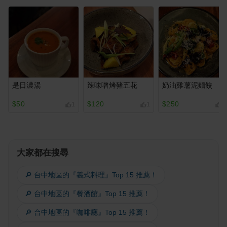
是日濃湯
辣味噌烤豬五花
奶油雞薯泥麵餃
$50
$120
$250
1
1
1
大家都在搜尋
🔎 台中地區的『義式料理』Top 15 推薦！
🔎 台中地區的『餐酒館』Top 15 推薦！
🔎 台中地區的『咖啡廳』Top 15 推薦！