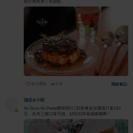
筒仔黑米布丁等甜點
表示讚賞
分享
開啟食記
›
強生&小吠
As Soon As Pasta樂順商行│防疫餐盒加濃湯只要160
元，共有三種口味可挑，好吃到幸福感爆棚啊！