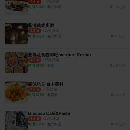
（
32
則評論）
4.4
均消 $
300
・
義式料理
1.76公里
藍洞義式廚房
（
16
則評論）
3.5
均消 $
418
・
義式料理
567公尺
斐得蔬食咖啡吧 Verdure Restaurant
（
15
則評論）
4.2
均消 $
300
・
素食
1.17公里
嵩SUNG 台中美村
（
9
則評論）
4.3
均消 $
780
・
餐酒館
325公尺
Giocoso Café&Pasta
（
23
則評論）
3.8
均消 $
310
・
義式料理
442公尺