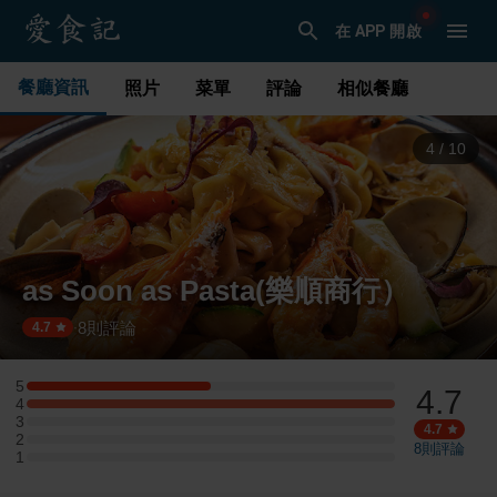
在 APP 開啟
餐廳資訊
照片
菜單
評論
相似餐廳
5
/
10
as Soon as Pasta(樂順商行）
8
則評論
·
4.7
5
4.7
5 星：1 則評論
4
4 星：2 則評論
3
3 星：0 則評論
4.7
2
2 星：0 則評論
8
則評論
1
1 星：0 則評論