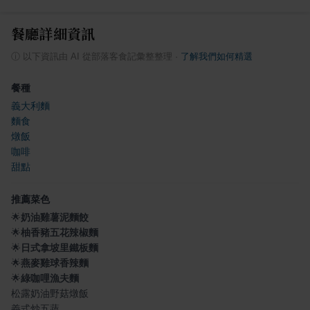
餐廳詳細資訊
ⓘ
以下資訊由 AI 從部落客食記彙整整理
·
了解我們如何精選
餐種
義大利麵
麵食
燉飯
咖啡
甜點
推薦菜色
🌟
奶油雞薯泥麵餃
🌟
柚香豬五花辣椒麵
🌟
日式拿坡里鐵板麵
🌟
燕麥雞球香辣麵
🌟
綠咖哩漁夫麵
松露奶油野菇燉飯
義式炒五蔬