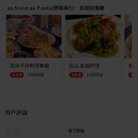
as Soon as Pasta(樂順商行） 的相似餐廳
高沐手作料理餐廳
弈品 創義料理
有一
·
73
則評論
·
11
則評論
4.4
4.8
4.5
用戶評論
留下評論