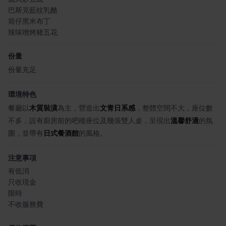
巴斯克藍紋乳酪
筒仔黑米布丁
辣味噌烤豬五花
份量
份量充足
環境特色
餐廳以
木質裝潢
為主，營造出
文青日系感
，整體空間不大，座位數
不多，設有廚房前的吧檯座位及幾張雙人桌，呈現出
溫馨舒適
的氛
圍，並帶有
日式餐酒館
的風格。
注意事項
有低消
只收現金
限時
不收服務費