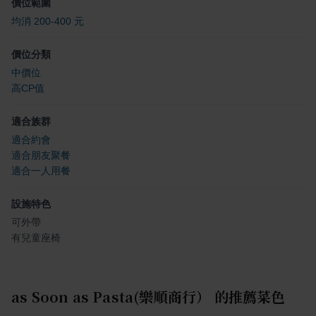
價位範圍
均消 200-400 元
價位分類
中價位
高CP值
適合族群
適合約會
適合朋友聚餐
適合一人用餐
設施特色
可外帶
有兒童座椅
as Soon as Pasta(樂順商行）
的推薦菜色