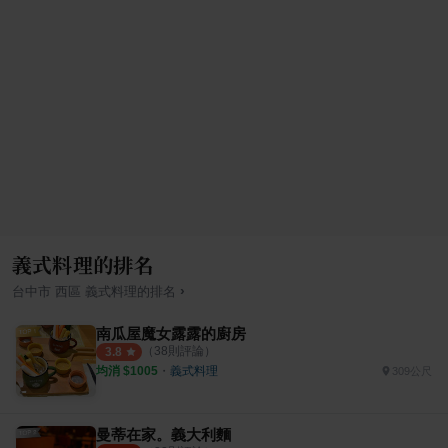
義式料理的排名
›
台中市
西區
義式料理
的排名
南瓜屋魔女露露的廚房
（
38
則評論）
3.8
均消 $
1005
・
義式料理
309公尺
曼蒂在家。義大利麵