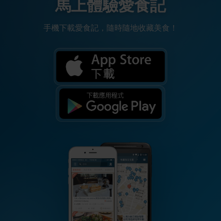
馬上體驗愛食記
手機下載愛食記，隨時隨地收藏美食！