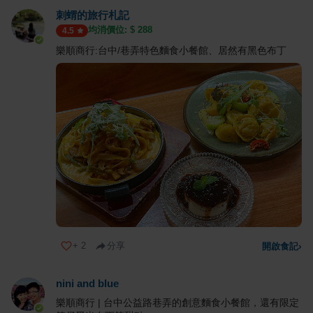
刺蝟的旅行札記
均消價位: $
288
4.5
樂順商行:台中/巷弄特色麵食小餐館、居然有黑色布丁
+
2
分享
開啟食記
›
nini and blue
樂順商行 | 台中公益路巷弄的創意麵食小餐館，還有限定