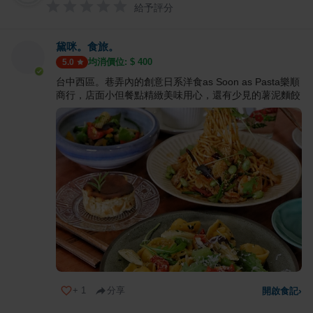
給予評分
黛咪。食旅。
均消價位: $
400
5.0
台中西區。巷弄內的創意日系洋食as Soon as Pasta樂順
商行，店面小但餐點精緻美味用心，還有少見的薯泥麵餃
+
1
分享
開啟食記
›