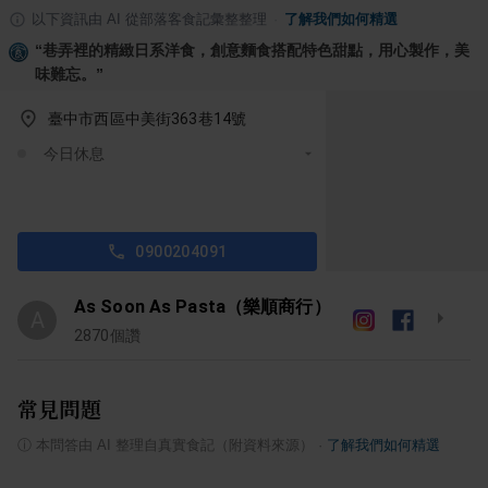
以下資訊由 AI 從部落客食記彙整整理
·
了解我們如何精選
“
巷弄裡的精緻日系洋食，創意麵食搭配特色甜點，用心製作，美
味難忘。
”
臺中市西區中美街363巷14號
今日休息
0900204091
As Soon As Pasta（樂順商行）
A
2870
個讚
常見問題
ⓘ
本問答由 AI 整理自真實食記（附資料來源）
·
了解我們如何精選