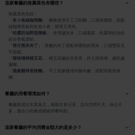
這家餐廳的推薦菜色有哪些？
『
炙小卷綠咖哩麵
』
: 麵條使用手工刀削麵，口感有嚼勁，搭配
『
松露奶油野菇燉飯
』
: 使用越光米，口感蓬鬆，松露與奶油的
『
筒仔黑米布丁
』
: 滑嫩的布丁搭配有嚼勁的黑米，口感豐富且
『
辣味噌烤豬五花
』
: 豬五花煸炒至焦香，拌入辣味噌，越吃越
『
燕麥雞球香辣麵
』
: 手工燕麥雞球外酥內嫩，搭配特製香辣
麵。
餐廳的用餐環境如何？
餐廳裝潢以木質為主，風格文青日系，店內空間不大，座位不
多，適合小約會或精緻用餐時刻。
這家餐廳的平均消費金額大約是多少？