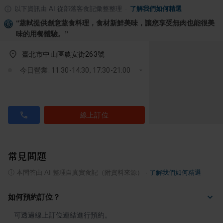
以下資訊由 AI 從部落客食記彙整整理
·
了解我們如何精選
“
蔬軾提供創意蔬食料理，食材新鮮美味，讓您享受無肉也能很美
味的用餐體驗。
”
臺北市中山區農安街263號
今日營業: 11:30-14:30, 17:30-21:00
線上訂位
常見問題
ⓘ
本問答由 AI 整理自真實食記（附資料來源）
·
了解我們如何精選
如何預約訂位？
可透過線上訂位連結進行預約。