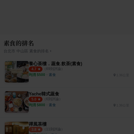
素食的排名
›
台北市
中山區
素食
的排名
養心茶樓．蔬食.飲茶(素食)
（
69
則評論）
4.7
均消 $
500
・
素食
1.36公里
Yache韓式蔬食
（
6
則評論）
5.0
均消 $
800
・
素食
1.36公里
禪風茶樓
（
11
則評論）
3.8