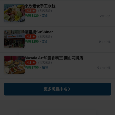
來欣素食手工水餃
（
7
則評論）
4.3
均消 $
120
・
素食
98公尺
蔬饗樂SuShiner
（
2
則評論）
4.8
均消 $
250
・
素食
1.3公里
Masala Art印度香料王 圓山花博店
（
3
則評論）
4.8
均消 $
750
・
咖哩
1.47公里
更多餐廳排名