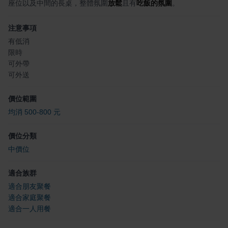
座位以及中間的長桌，整體氛圍
放鬆
且有
吃飯的氛圍
。
注意事項
有低消
限時
可外帶
可外送
價位範圍
均消 500-800 元
價位分類
中價位
適合族群
適合朋友聚餐
適合家庭聚餐
適合一人用餐