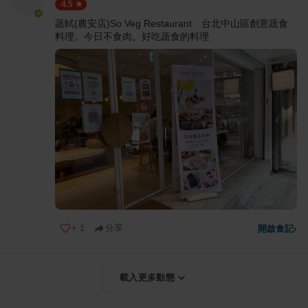
4.5
蔬軾(農安店)So Veg Restaurant 台北中山區創意蔬食
料理。今日不食肉。好吃蔬食的料理
+
1
分享
開啟食記
›
載入更多動態