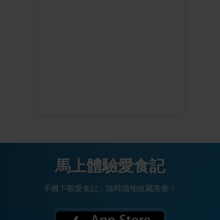
馬上體驗愛食記
手機下載愛食記，隨時隨地收藏美食！