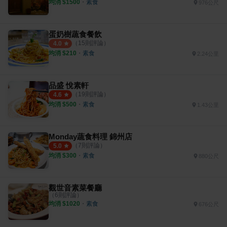
均消 $
1500
・
素食
976公尺
蛋奶樹蔬食餐飲
（
15
則評論）
4.0
均消 $
210
・
素食
2.24公里
品盛 悅素軒
（
19
則評論）
4.6
均消 $
500
・
素食
1.43公里
Monday蔬食料理 錦州店
（
7
則評論）
5.0
均消 $
300
・
素食
880公尺
觀世音素菜餐廳
（
6
則評論）
均消 $
1020
・
素食
676公尺