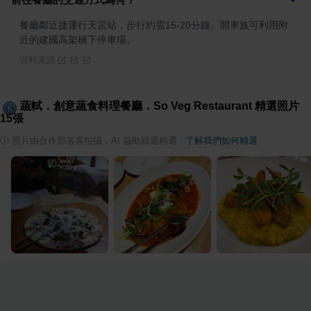
餐廳鄰近捷運行天宮站，步行約需15-20分鐘。開車族可利用附
近的建國高架橋下停車場。
資料來源
蔬軾．創意蔬食料理餐廳．So Veg Restaurant
精選照片
15
張
ⓘ
照片由合作部落客拍攝，AI 協助篩選精選
·
了解我們如何精選