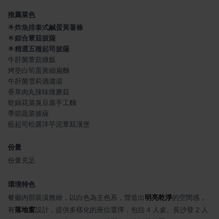
推薦菜色
🌟
炸魚排泰式鹹蛋黃薯條
🌟
綜合蕈菇披薩
🌟
精選五種起司披薩
牛肝菌蕈菇燉飯
烤筊白筍蛋黃細扁麵
牛肝菌雪莉酒濃湯
香草肉丸辣味燉蘑菇
乾鍋花菜臭豆腐手工麵
季節蔬菜披薩
藍起司松露洋芋泥蕈菇漢堡
份量
份量充足
環境特色
餐廳內部裝潢雅緻，以白色為主色系，營造出
明亮乾淨
的空間感，
有
落地窗
設計，提供多樣化的座位選擇，包括 4 人桌、長沙發 2 人