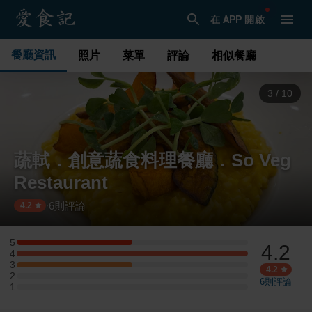
在 APP 開啟
餐廳資訊
照片
菜單
評論
相似餐廳
4
/
10
蔬軾．創意蔬食料理餐廳．So Veg
Restaurant
6
則評論
·
4.2
5
4.2
5 星：1 則評論
4
4 星：2 則評論
3
3 星：1 則評論
4.2
2
2 星：0 則評論
6
則評論
1
1 星：0 則評論