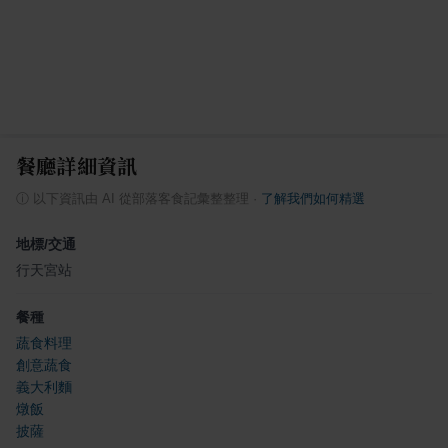
餐廳詳細資訊
ⓘ
以下資訊由 AI 從部落客食記彙整整理
·
了解我們如何精選
地標/交通
行天宮站
餐種
蔬食料理
創意蔬食
義大利麵
燉飯
披薩