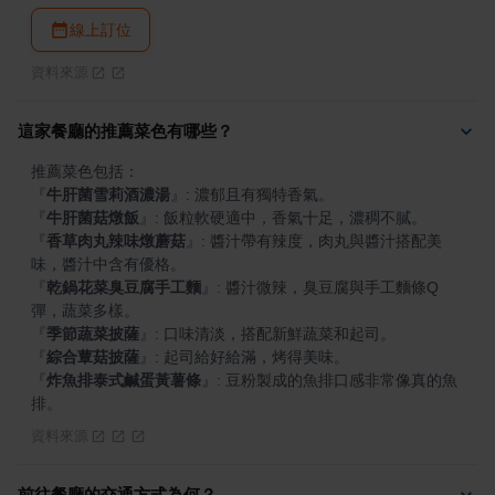
線上訂位
資料來源
這家餐廳的推薦菜色有哪些？
『
牛肝菌雪莉酒濃湯
』
『
牛肝菌菇燉飯
』
『
香草肉丸辣味燉蘑菇
』
: 醬汁帶有辣度，肉丸與醬汁搭配美
『
乾鍋花菜臭豆腐手工麵
』
: 醬汁微辣，臭豆腐與手工麵條Q
『
季節蔬菜披薩
』
『
綜合蕈菇披薩
』
『
炸魚排泰式鹹蛋黃薯條
』
: 豆粉製成的魚排口感非常像真的魚
排。
資料來源
前往餐廳的交通方式為何？