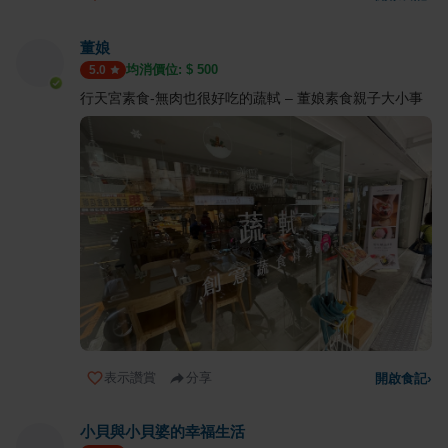
董娘
均消價位: $
500
5.0
行天宮素食-無肉也很好吃的蔬軾 – 董娘素食親子大小事
表示讚賞
分享
開啟食記
›
小貝與小貝婆的幸福生活