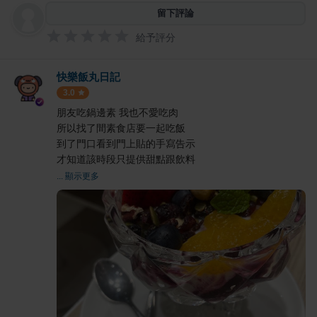
留下評論
給予評分
快樂飯丸日記
3.0
朋友吃鍋邊素 我也不愛吃肉
所以找了間素食店要一起吃飯
到了門口看到門上貼的手寫告示
才知道該時段只提供甜點跟飲料
... 顯示更多