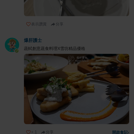
表示讚賞
分享
爆肝護士
蔬軾創意蔬食料理X雪坊精品優格
+
1
分享
開啟食記
›