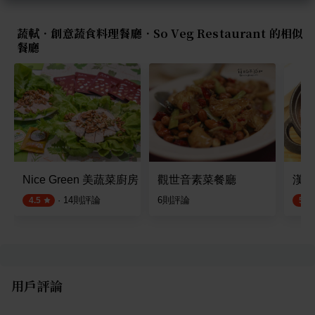
蔬軾．創意蔬食料理餐廳．So Veg Restaurant 的相似
餐廳
Nice Green 美蔬菜廚房 忠孝店
觀世音素菜餐廳
漢來
·
14
則評論
6
則評論
4.5
5.0
用戶評論