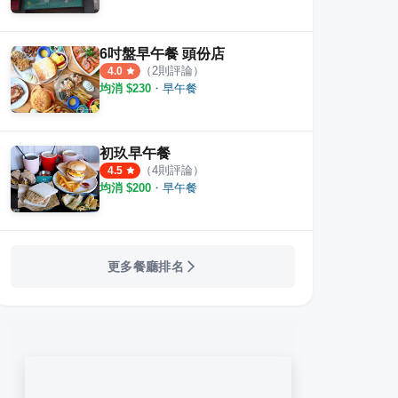
6吋盤早午餐 頭份店
（
2
則評論）
4.0
均消 $
230
・
早午餐
初玖早午餐
（
4
則評論）
4.5
均消 $
200
・
早午餐
更多餐廳排名