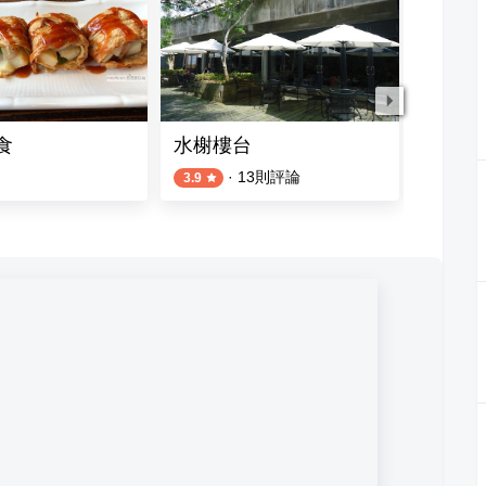
食
水榭樓台
好柒車
·
13
則評論
1
則評論
3.9