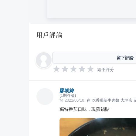
用戶評論
留下評論
給予評分
廖朝緯
(
1
則評論)
於
2021/05/10
在
吃香喝辣牛肉麵 大坪店
獨特番茄口味，現煎鍋貼