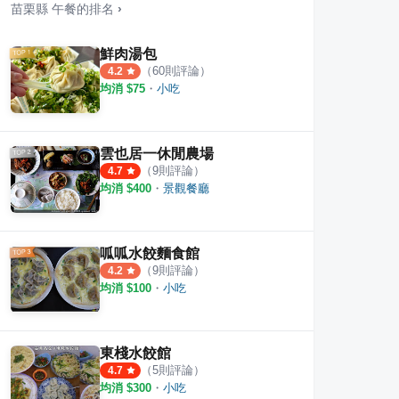
苗栗縣
午餐
的排名
›
鮮肉湯包
（
60
則評論）
4.2
均消 $
75
・
小吃
輪餅
拍拍泡芙 蘆竹湳店
大坪
1
則評論
1.0
雲也居一休閒農場
（
9
則評論）
4.7
均消 $
400
・
景觀餐廳
呱呱水餃麵食館
（
9
則評論）
4.2
均消 $
100
・
小吃
東棧水餃館
（
5
則評論）
4.7
均消 $
300
・
小吃