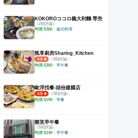
KOKOROココロ義大利麵 専売
（
2
則評論）
均消 $
360
・
義式料理
氛享廚房Sharing_Kitchen
（
3
則評論）
4.0
均消 $
300
・
早午餐
歐浮找餐-頭份建國店
（
3
則評論）
4.5
均消 $
190
・
早餐
樂芙早午餐
（
5
則評論）
均消 $
140
・
早午餐