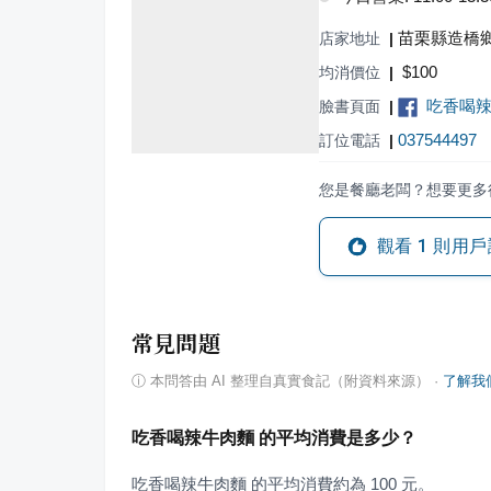
苗栗縣造橋鄉
店家地址
|
$
100
均消價位
|
吃香喝辣
臉書頁面
|
037544497
訂位電話
|
您是餐廳老闆？想要更多
觀看
1
則用戶
常見問題
ⓘ
本問答由 AI 整理自真實食記（附資料來源）
·
了解我
吃香喝辣牛肉麵 的平均消費是多少？
吃香喝辣牛肉麵 的平均消費約為 100 元。