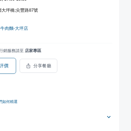
大坪橋;尖豐路87號
牛肉麵-大坪店
行銷服務請至
店家專區
評價
分享餐廳
們如何精選