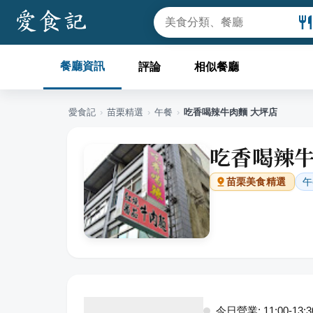
餐廳資訊
評論
相似餐廳
愛食記
›
苗栗
精選
›
午餐
›
吃香喝辣牛肉麵 大坪店
吃香喝辣牛
午
苗栗
美食精選
今日營業: 11:00-13:30,