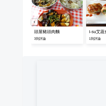
Ka Ngin
頭屋豬頭肉麵
I-su艾蔬
評論
3
則評論
1
則評論