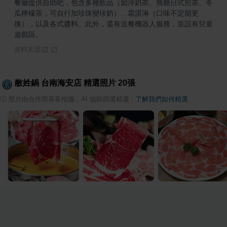
餐廳提供自助吧，包含多種飲品（如淳奶茶、無糖日式煎茶、冬
瓜檸檬茶，可自行加珍珠變珍奶）、霜淇淋（口味不定期更
換），以及各式醬料。此外，還有送餐機器人服務，並設有兒童
遊戲區。
資料來源
敝姓鍋 台南海安店
精選照片
20
張
ⓘ
照片由合作部落客拍攝，AI 協助篩選精選
·
了解我們如何精選