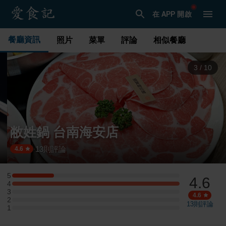
在 APP 開啟
餐廳資訊
照片
菜單
評論
相似餐廳
3
/
10
敝姓鍋 台南海安店
13
則評論
·
4.6
5
4.6
5 星：1 則評論
4
4 星：4 則評論
3
3 星：0 則評論
4.6
2
2 星：0 則評論
13
則評論
1
1 星：0 則評論