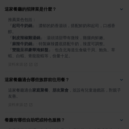
這家餐廳的招牌菜是什麼？
『
起司牛奶鍋
』
: 濃郁的奶香湯頭，搭配鮮奶和起司，口感香
『
剝皮辣椒雞湯鍋
』
『
麻辣牛奶鍋
』
『
雙龍呈祥豪華海鮮盤
』
: 包含北海道生食級干貝、鮑魚、草
蝦、白蝦、青龍龍蝦等，份量十足。
資料來源
這家餐廳適合哪些族群前往用餐？
這家餐廳適合
家庭聚餐
、
朋友聚會
，並設有兒童遊戲區，對親子
友善。
資料來源
餐廳有哪些自助吧或特色服務？