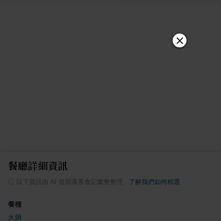
餐廳詳細資訊
ⓘ
以下資訊由 AI 從部落客食記彙整整理
·
了解我們如何精選
餐種
火鍋