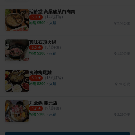
延齡堂 高梁酸菜白肉鍋
（
14
則評論）
5.0
均消 $
500
・
火鍋
2.51公里
真味石頭火鍋
（
5
則評論）
5.0
均消 $
100
・
火鍋
1.39公里
食紳枸尾雞
（
18
則評論）
5.0
均消 $
200
・
火鍋
708公尺
九鼎鍋 開元店
（
9
則評論）
4.7
均消 $
180
・
火鍋
2.29公里