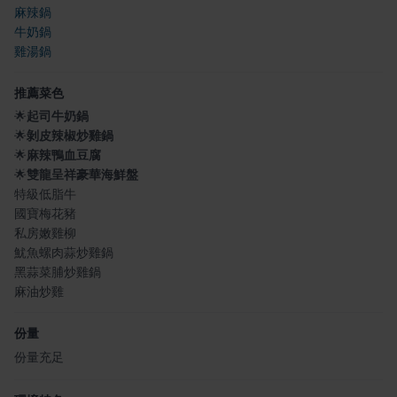
麻辣鍋
牛奶鍋
雞湯鍋
推薦菜色
🌟
起司牛奶鍋
🌟
剝皮辣椒炒雞鍋
🌟
麻辣鴨血豆腐
🌟
雙龍呈祥豪華海鮮盤
特級低脂牛
國寶梅花豬
私房嫩雞柳
魷魚螺肉蒜炒雞鍋
黑蒜菜脯炒雞鍋
麻油炒雞
份量
份量充足