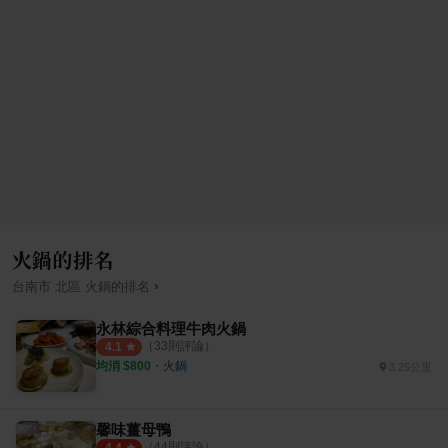
火鍋的排名
›
台南市
北區
火鍋
的排名
永林綜合料理牛肉火鍋
（
33
則評論）
4.1
均消 $
800
・
火鍋
3.25公里
馨味薑母鴨
（
44
則評論）