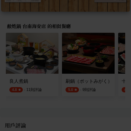
敝姓鍋 台南海安店 的相似餐廳
良人煮鍋
刷鍋（ポットみがく）
十色
·
11
則評論
·
9
則評論
4.8
5.0
4.7
用戶評論