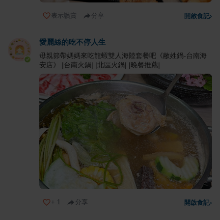
表示讚賞
分享
開啟食記
›
愛麗絲的吃不停人生
母親節帶媽媽來吃龍蝦雙人海陸套餐吧《敝姓鍋-台南海
安店》 |台南火鍋| |北區火鍋| |晚餐推薦|
+
1
分享
開啟食記
›