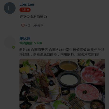
Lois Lau
4.5
好吃😋食材新鮮👍
+
2
分享
愛比妞
均消價位: $
400
敝姓鍋-台南海安店 台南火鍋台南生日優惠餐廳 馬年呈祥
海鮮匯，多種湯底自由搭，內用飲料、霜淇淋吃到飽!