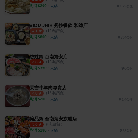
4.4
均消 $
200
・
火鍋
1.22公里
SIOU JHIH 秀枝餐飲-和緯店
（
15
則評論）
4.1
均消 $
800
・
火鍋
764公尺
敝姓鍋 台南海安店
（
13
則評論）
4.6
均消 $
350
・
火鍋
0公尺
榮吉牛羊肉專賣店
（
16
則評論）
4.0
均消 $
200
・
火鍋
1.4公里
億品鍋 台南海安旗艦店
（
6
則評論）
5.0
均消 $
180
・
火鍋
38公尺