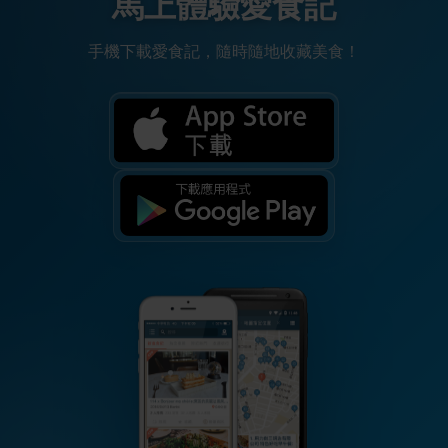
馬上體驗愛食記
手機下載愛食記，隨時隨地收藏美食！