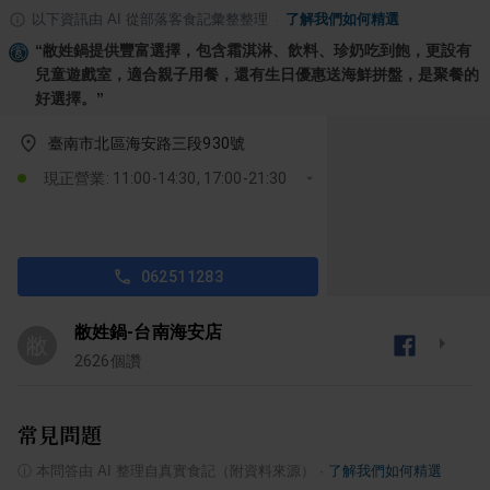
以下資訊由 AI 從部落客食記彙整整理
·
了解我們如何精選
“
敝姓鍋提供豐富選擇，包含霜淇淋、飲料、珍奶吃到飽，更設有
兒童遊戲室，適合親子用餐，還有生日優惠送海鮮拼盤，是聚餐的
好選擇。
”
臺南市北區海安路三段930號
現正營業: 11:00-14:30, 17:00-21:30
062511283
敝姓鍋-台南海安店
敝
2626
個讚
常見問題
ⓘ
本問答由 AI 整理自真實食記（附資料來源）
·
了解我們如何精選