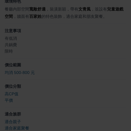
環境特色
餐廳內部空間
寬敞舒適
，裝潢新穎，帶有
文青風
，並設有
兒童遊戲
空間
，牆面有
百家姓
的特色裝飾，適合家庭和朋友聚餐。
注意事項
有低消
共鍋費
限時
價位範圍
均消 500-800 元
價位分類
高CP值
平價
適合族群
適合親子
適合家庭聚餐