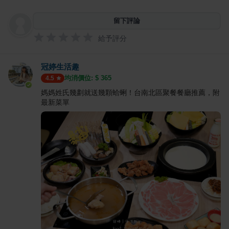
留下評論
給予評分
冠婷生活趣
均消價位: $
365
4.5
媽媽姓氏幾劃就送幾顆蛤蜊！台南北區聚餐餐廳推薦，附
最新菜單