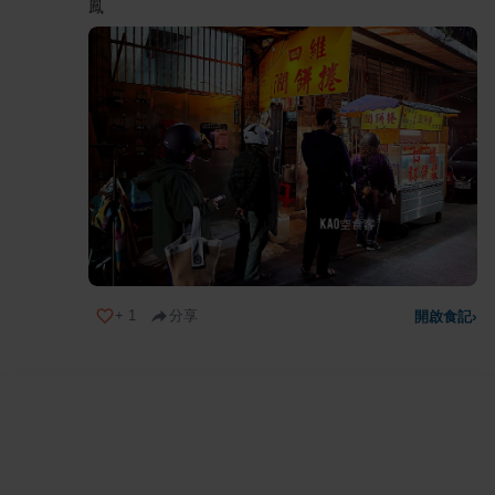
鳳
+
1
分享
開啟食記
›