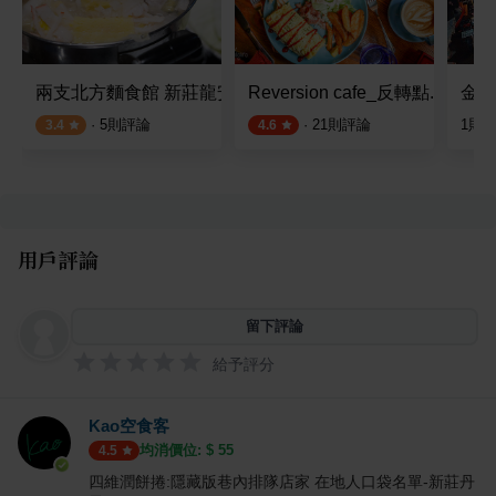
兩支北方麵食館 新莊龍安店
Reversion cafe_反轉點.咖啡
金夫
·
5
則評論
·
21
則評論
1
則
3.4
4.6
用戶評論
留下評論
給予評分
Kao空食客
均消價位: $
55
4.5
四維潤餅捲:隱藏版巷內排隊店家 在地人口袋名單-新莊丹