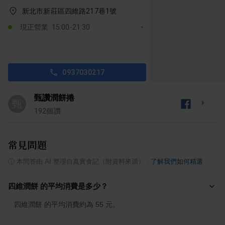
新北市新莊區四維路217巷1號
現正營業: 15:00-21:30
0937030217
甄讚潤餅捲
甄
192
個讚
常見問題
ⓘ
本問答由 AI 整理自真實食記（附資料來源）
·
了解我們如何精選
四維潤餅 的平均消費是多少？
四維潤餅 的平均消費約為 55 元。