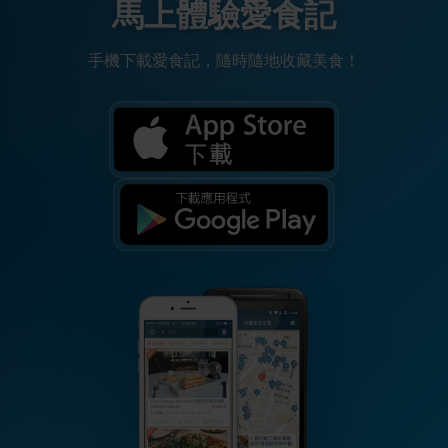
馬上體驗愛食記
手機下載愛食記，隨時隨地收藏美食！