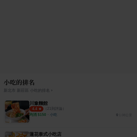
小吃的排名
›
新北市
新莊區
小吃
的排名
川豫麵館
（
21
則評論）
4.4
均消 $
150
・
小吃
1.08公里
蓮花泰式小吃店