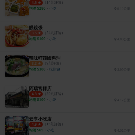
（
14
則評論）
4.5
均消 $
280
・
小吃
5.12公里
眼鏡張
（
24
則評論）
3.5
均消 $
100
・
小吃
4.88公里
韓味軒韓國料理
（
9
則評論）
3.2
均消 $
300
・
吃到飽
3.99公里
阿瑞官粿店
（
29
則評論）
4.8
均消 $
100
・
小吃
4.17公里
云享小吃店
（
15
則評論）
4.9
均消 $
65
・
小吃
4.01公里