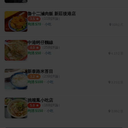
魯十二滷肉飯 新莊後港店
（
11
則評論）
3.5
均消 $
70
・
小吃
918公尺
中港蚵仔麵線
（
25
則評論）
4.0
均消 $
50
・
小吃
4.17公里
新泰路米苔目
（
23
則評論）
3.2
均消 $
100
・
小吃
3.21公里
挑嘴鳳小吃店
（
16
則評論）
5.0
均消 $
150
・
小吃
3.08公里