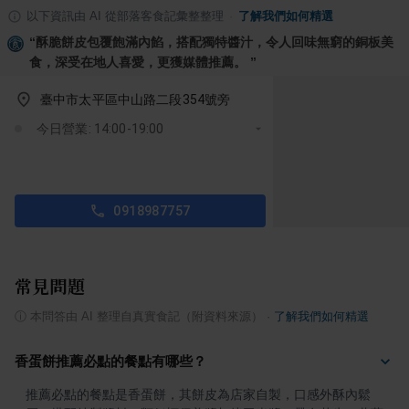
以下資訊由 AI 從部落客食記彙整整理
·
了解我們如何精選
“
酥脆餅皮包覆飽滿內餡，搭配獨特醬汁，令人回味無窮的銅板美
食，深受在地人喜愛，更獲媒體推薦。
”
臺中市太平區中山路二段354號旁
今日營業: 14:00-19:00
0918987757
常見問題
ⓘ
本問答由 AI 整理自真實食記（附資料來源）
·
了解我們如何精選
香蛋餅推薦必點的餐點有哪些？
推薦必點的餐點是香蛋餅，其餅皮為店家自製，口感外酥內鬆