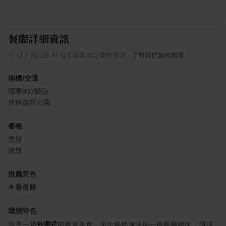
餐廳詳細資訊
ⓘ
以下資訊由 AI 從部落客食記彙整整理
·
了解我們如何精選
地標/交通
國軍803醫院
坪林森林公園
餐種
蛋餅
抓餅
推薦菜色
🌟
香蛋餅
環境特色
這是一間
外帶式
的餐車美食，衛生條件無法與一般餐廳相比，但現