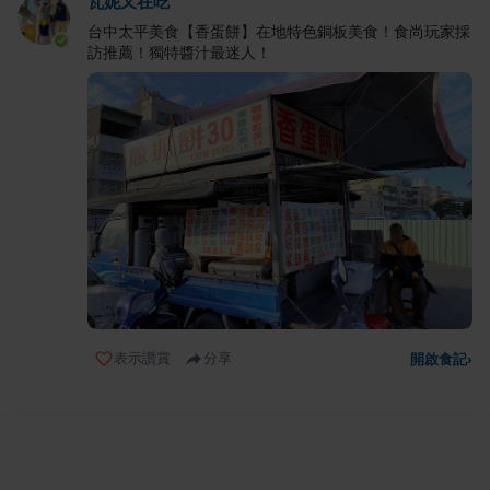
瓦妮又在吃
台中太平美食【香蛋餅】在地特色銅板美食！食尚玩家採
訪推薦！獨特醬汁最迷人！
表示讚賞
分享
開啟食記
›