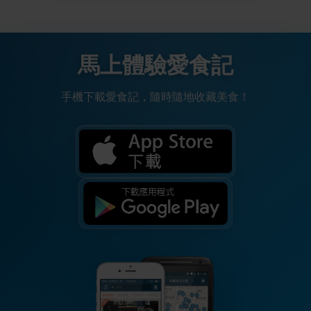
馬上體驗愛食記
手機下載愛食記，隨時隨地收藏美食！