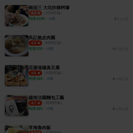
豬頭三 大坑炸粿蚵嗲
（
32
則評論）
4.2
均消 $
100
・
小吃
5.1公里
吳記脆皮肉圓
（
69
則評論）
4.5
均消 $
50
・
小吃
6.03公里
花蓮瑞穗臭豆腐
（
60
則評論）
4.6
均消 $
60
・
小吃
4.06公里
越南法國麵包工藝
（
45
則評論）
4.7
均消 $
85
・
小吃
4.93公里
李海魯肉飯
（
27
則評論）