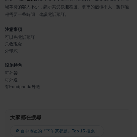
場等待的客人不少，顯示其受歡迎程度。餐車的煎檯不大，製作過
程需要一些時間，建議電話預訂。
注意事項
可以先電話預訂
只收現金
外帶式
設施特色
可外帶
可外送
有Foodpanda外送
大家都在搜尋
🔎 台中地區的『下午茶餐廳』Top 15 推薦！