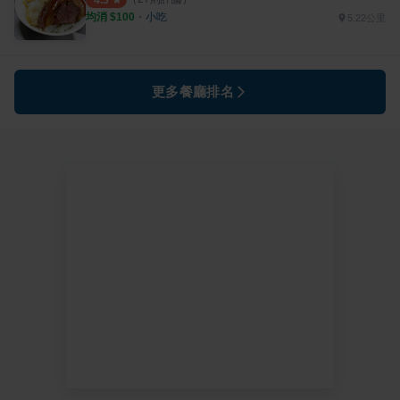
4.3
均消 $
100
・
小吃
5.22公里
更多餐廳排名