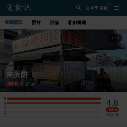
在 APP 開啟
餐廳資訊
照片
評論
相似餐廳
1
/
3
香蛋餅
3
則評論
·
4.8
5
4.8
5 星：1 則評論
4
4 星：1 則評論
3
3 星：0 則評論
4.8
2
2 星：0 則評論
3
則評論
1
1 星：0 則評論