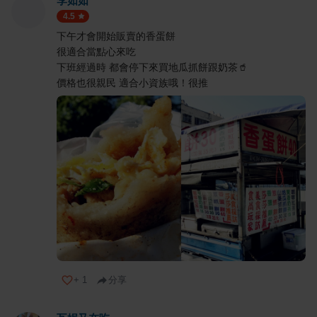
李如如
4.5
下午才會開始販賣的香蛋餅
很適合當點心來吃
下班經過時 都會停下來買地瓜抓餅跟奶茶🥤
價格也很親民 適合小資族哦！很推
+
1
分享