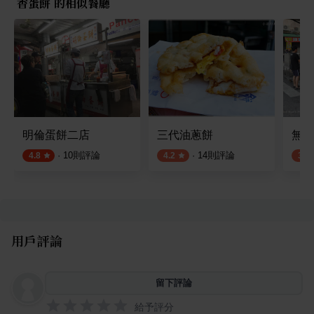
香蛋餅 的相似餐廳
明倫蛋餅二店
三代油蔥餅
無名
·
10
則評論
·
14
則評論
4.8
4.2
3.5
用戶評論
留下評論
給予評分