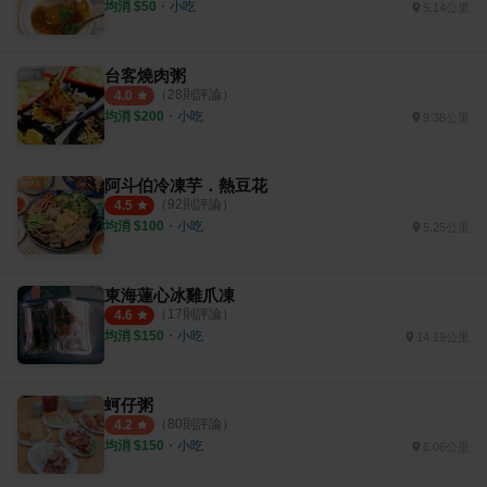
均消 $
50
・
小吃
5.14公里
台客燒肉粥
（
28
則評論）
4.0
均消 $
200
・
小吃
9.38公里
阿斗伯冷凍芋．熱豆花
（
92
則評論）
4.5
均消 $
100
・
小吃
5.25公里
東海蓮心冰雞爪凍
（
17
則評論）
4.6
均消 $
150
・
小吃
14.19公里
蚵仔粥
（
80
則評論）
4.2
均消 $
150
・
小吃
6.06公里