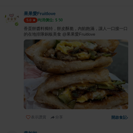
果果愛Fruitlove
均消價位: $
50
5.0
香蛋餅醬料獨特，餅皮酥脆，內餡飽滿，讓人一口接一口
的在地排隊銅板美食 @果果愛Fruitlove
表示讚賞
分享
開啟食記
›