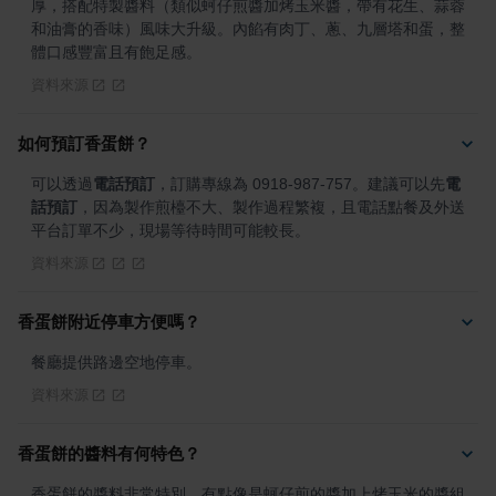
厚，搭配特製醬料（類似蚵仔煎醬加烤玉米醬，帶有花生、蒜蓉
和油膏的香味）風味大升級。內餡有肉丁、蔥、九層塔和蛋，整
體口感豐富且有飽足感。
資料來源
如何預訂香蛋餅？
可以透過
電話預訂
，訂購專線為 0918-987-757。建議可以先
電
話預訂
，因為製作煎檯不大、製作過程繁複，且電話點餐及外送
平台訂單不少，現場等待時間可能較長。
資料來源
香蛋餅附近停車方便嗎？
餐廳提供路邊空地停車。
資料來源
香蛋餅的醬料有何特色？
香蛋餅的醬料非常特別，有點像是蚵仔煎的醬加上烤玉米的醬組