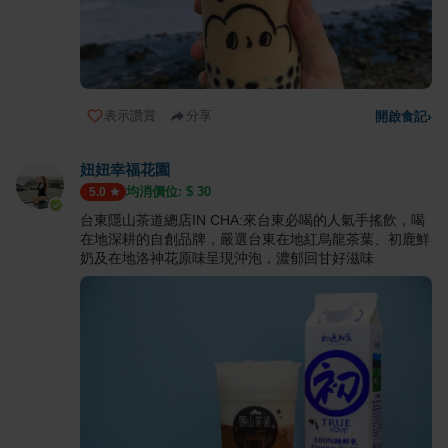
表示讚賞
分享
開啟食記
›
妞妞幸福花園
均消價位: $
30
5.0
台東隱山茶道總店IN CHA:來台東必喝的人氣手搖飲，喝
在地深耕的自創品牌，嚴選台東在地紅烏龍茶葉、初鹿鮮
奶及在地洛神花原味呈現沖泡，濃郁回甘好滋味