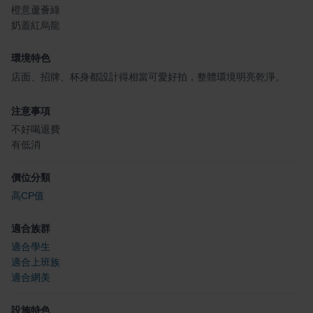
橙意蘆薈綠
奶蓋紅烏龍
環境特色
店面、招牌、杯身都設計得相當可愛好拍，整體環境明亮乾淨。
注意事項
不好喝退費
有低消
價位分類
高CP值
適合族群
適合學生
適合上班族
適合網美
設施特色