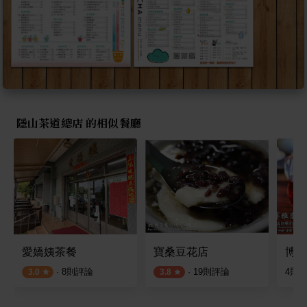
隱山茶道總店 的相似餐廳
愛嬌姨茶餐
寶桑豆花店
博雅
·
8
則評論
·
19
則評論
4
則
3.0
3.8