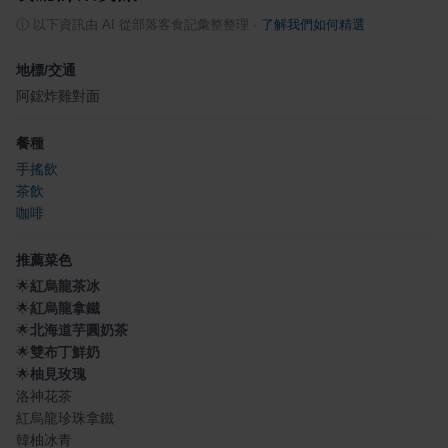
ⓘ
以下資訊由 AI 從部落客食記彙整整理
·
了解我們如何精選
地標/交通
阿鋐炸雞對面
餐種
手搖飲
茶飲
咖啡
推薦菜色
🌟
紅烏龍茶冰
🌟
紅烏龍拿鐵
🌟
北海道芋圓奶茶
🌟
雙布丁鮮奶
🌟
柚見玫瑰
洛神花茶
紅烏龍珍珠拿鐵
韓柚冰青