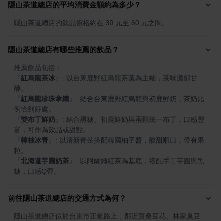
隱山茶道總店的平均消費金額約為多少？
隱山茶道總店的飲品價格約在 30 元至 60 元之間。
隱山茶道總店有哪些推薦的飲品？
『
紅烏龍茶冰
』
: 以台東鹿野紅烏龍茶葉為主軸，茶味濃郁甘
『
紅烏龍珍珠拿鐵
』
: 結合台東鹿野紅烏龍與初鹿鮮奶，茶奶比
『
雙布丁鮮奶
』
: 結合黑糖、初鹿鮮奶與兩顆統一布丁，口感豐
『
韓柚冰青
』
: 以清新青茶搭配韓國柚子醬，酸甜順口，帶有果
『
北海道芋圓奶茶
』
: 以阿薩姆紅茶為基底，搭配手工芋圓與黑
糖，口感Q彈。
前往隱山茶道總店的交通方式為何？
隱山茶道總店位於台東市正氣路上，鄰近寶桑豆花、林家臭豆