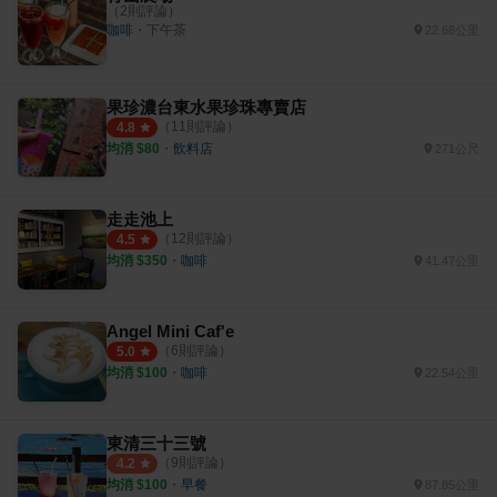
（
2
則評論）
咖啡
・
下午茶
22.68公里
果珍濃台東水果珍珠專賣店
（
11
則評論）
4.8
均消 $
80
・
飲料店
271公尺
走走池上
（
12
則評論）
4.5
均消 $
350
・
咖啡
41.47公里
Angel Mini Caf'e
（
6
則評論）
5.0
均消 $
100
・
咖啡
22.54公里
東清三十三號
（
9
則評論）
4.2
均消 $
100
・
早餐
87.85公里