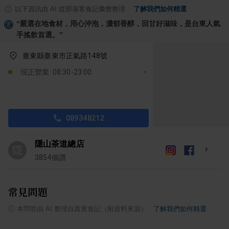
以下資訊由 AI 從部落客食記彙整整理
·
了解我們如何精選
“
嚴選在地食材，用心沖泡，濃郁香醇，回甘好滋味，是台東人氣
手搖飲首選。
”
臺東縣臺東市正氣路148號
現正營業: 08:30-23:00
089348212
隱山茶道總店
隱
3854
個讚
常見問題
ⓘ
本問答由 AI 整理自真實食記（附資料來源）
·
了解我們如何精選