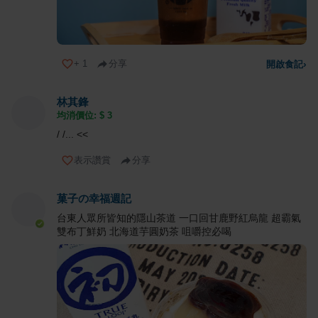
+
1
分享
開啟食記
›
林其鋒
均消價位: $
3
/ /... <<
表示讚賞
分享
菓子の幸福週記
台東人眾所皆知的隱山茶道 一口回甘鹿野紅烏龍 超霸氣
雙布丁鮮奶 北海道芋圓奶茶 咀嚼控必喝