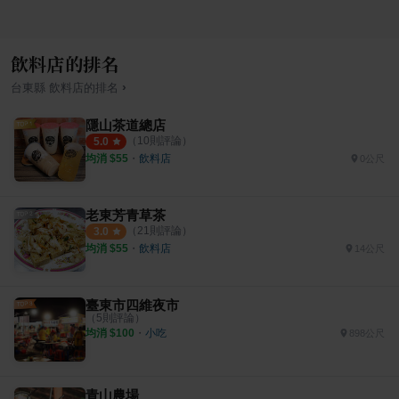
飲料店的排名
›
台東縣
飲料店
的排名
隱山茶道總店
（
10
則評論）
5.0
均消 $
55
・
飲料店
0公尺
老東芳青草茶
（
21
則評論）
3.0
均消 $
55
・
飲料店
14公尺
臺東市四維夜市
（
5
則評論）
均消 $
100
・
小吃
898公尺
青山農場