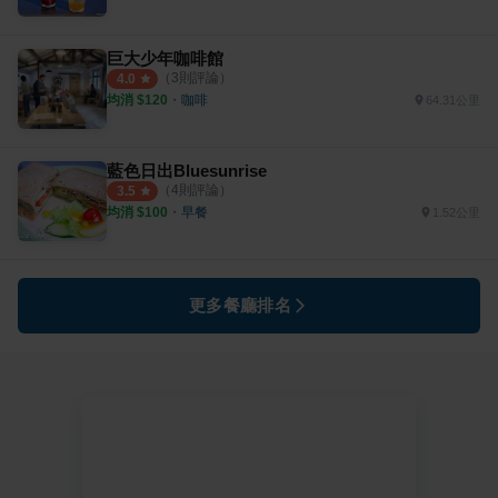
巨大少年咖啡館
（
3
則評論）
4.0
均消 $
120
・
咖啡
64.31公里
藍色日出Bluesunrise
（
4
則評論）
3.5
均消 $
100
・
早餐
1.52公里
更多餐廳排名