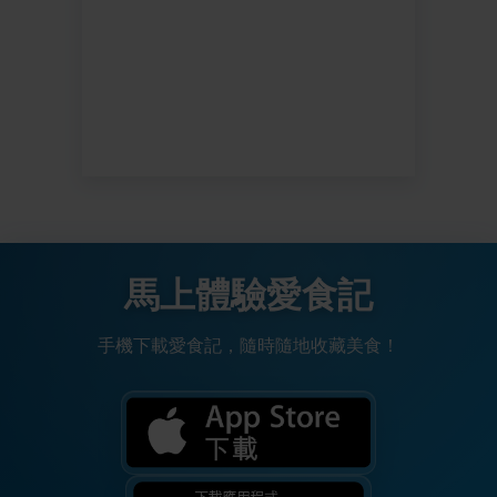
馬上體驗愛食記
手機下載愛食記，隨時隨地收藏美食！