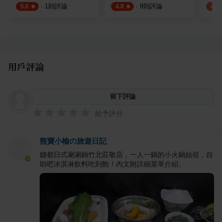
·
1
則評論
·
9
則評論
5.0
4.8
4.0
用戶評論
留下評論
給予評分
熊寶小榆の旅遊日記
錢都日式涮涮鍋竹北莊敬店，一人一鍋的小火鍋始祖，自
助吧冰淇淋飲料吃到飽！內文附詳細菜單介紹。