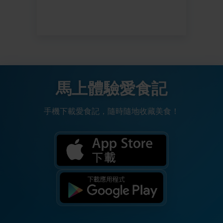
馬上體驗愛食記
手機下載愛食記，隨時隨地收藏美食！