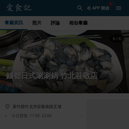
在 APP 開啟
餐廳資訊
照片
評論
相似餐廳
1
/
6
錢都日式涮涮鍋 竹北莊敬店
1
則評論
·
新竹縣竹北市莊敬南路五號
今日營業: 11:00-23:00