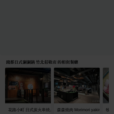
錢都日式涮涮鍋 竹北莊敬店 的相似餐廳
花路小町 日式炭火串焼き
森森燒肉 Morimori yakiniku 
牧石鍋