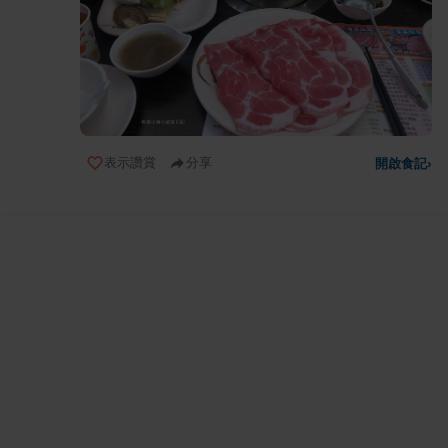
表示讚賞
分享
開啟食記
›