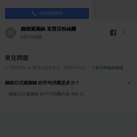
036685059
錢都涮涮鍋 直營店粉絲團
錢
63316
個讚
常見問題
ⓘ
本問答由 AI 整理自真實食記（附資料來源）
·
了解我們如何精選
錢都日式涮涮鍋 的平均消費是多少？
錢都日式涮涮鍋 的平均消費約為 400 元。