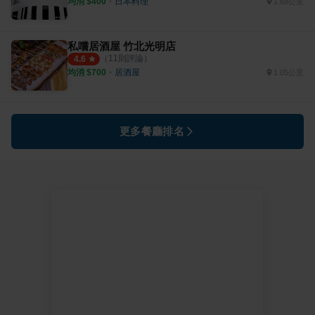
均消 $
400
・
日本料理
1.68公里
私嚐居酒屋 竹北光明店
（
11
則評論）
4.6
均消 $
700
・
居酒屋
1.05公里
更多餐廳排名