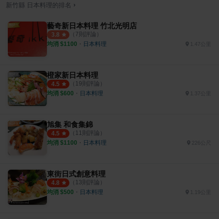
›
新竹縣
日本料理
的排名
藝奇新日本料理 竹北光明店
（
7
則評論）
3.8
均消 $
1100
・
日本料理
1.47公里
橙家新日本料理
（
19
則評論）
4.5
均消 $
600
・
日本料理
1.37公里
旭集 和食集錦
（
11
則評論）
4.5
均消 $
1100
・
日本料理
226公尺
東街日式創意料理
（
13
則評論）
4.8
均消 $
500
・
日本料理
1.19公里