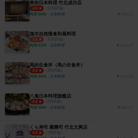
東街日本料理 竹北成功店
（
11
則評論）
4.8
均消 $
600
・
日本料理
375公尺
漁市自然慢食和風料理
（
10
則評論）
3.5
均消 $
330
・
日本料理
1.66公里
馬的生食丼（馬の生食丼）
（
2
則評論）
4.8
均消 $
450
・
日本料理
1.06公里
八庵日本料理旗艦店
（
5
則評論）
4.8
均消 $
800
・
日本料理
696公尺
くら寿司 藏壽司 竹北文興店
（
7
則評論）
4.5