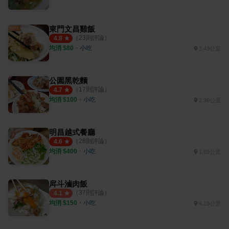
東門文昌雞飯
（
23
則評論）
4.8
均消 $
80
・
小吃
3.43公里
公園黑乾麵
（
17
則評論）
4.7
均消 $
100
・
小吃
2.36公里
明昌越式餐廳
（
28
則評論）
4.6
均消 $
400
・
小吃
1.69公里
戽斗滷肉飯
（
37
則評論）
4.1
均消 $
150
・
小吃
4.19公里