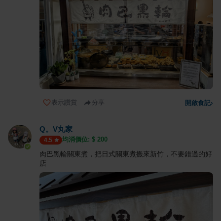
表示讚賞
分享
開啟食記
›
Q。V丸家
均消價位: $
200
4.5
肉巴黑輪關東煮，把日式關東煮搬來新竹，不要錯過的好
店