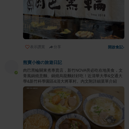
表示讚賞
分享
開啟食記
›
熊寶小榆の旅遊日記
肉巴黑輪關東煮專賣店，新竹NOVA旁必吃在地美食，文
青風鍋燒意麵、鍋燒烏龍麵好好吃！近清華大學&交通大
學&新竹科學園區&清大將軍村。內文附詳細菜單介紹