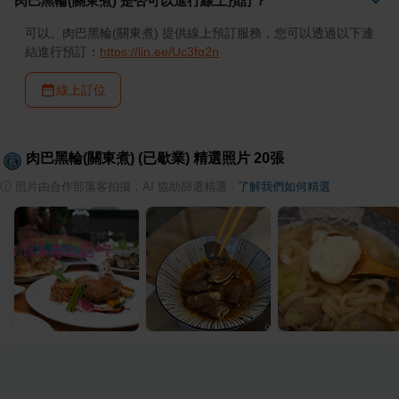
肉巴黑輪(關東煮) 是否可以進行線上預訂？
可以。肉巴黑輪(關東煮) 提供線上預訂服務，您可以透過以下連
結進行預訂：
https://lin.ee/Uc3fq2n
線上訂位
肉巴黑輪(關東煮) (已歇業)
精選照片
20
張
ⓘ
照片由合作部落客拍攝，AI 協助篩選精選
·
了解我們如何精選