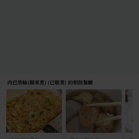
肉巴黑輪(關東煮) (已歇業) 的相似餐廳