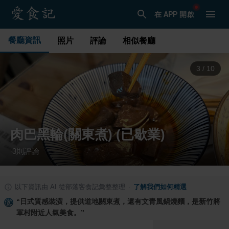
在 APP 開啟
餐廳資訊
照片
評論
相似餐廳
3
/
10
肉巴黑輪(關東煮) (已歇業)
3
則評論
·
以下資訊由 AI 從部落客食記彙整整理
·
了解我們如何精選
“
日式質感裝潢，提供道地關東煮，還有文青風鍋燒麵，是新竹將
軍村附近人氣美食。
”