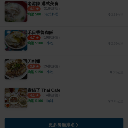
老港陳 港式美食
（
31
則評論）
4.1
均消 $
80
・
港式料理
3.63公里
禾日香魯肉飯
（
19
則評論）
4.7
均消 $
100
・
小吃
2.85公里
刀削麵
（
26
則評論）
3.9
均消 $
150
・
小吃
3.5公里
泰貓了 Thai Cafe
（
14
則評論）
4.1
均消 $
160
・
咖啡
3.45公里
更多餐廳排名