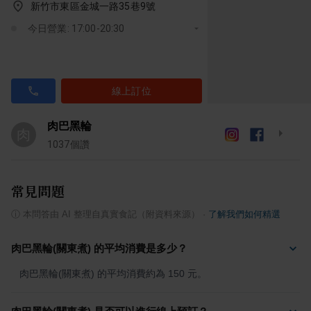
新竹市東區金城一路35巷9號
今日營業: 17:00-20:30
線上訂位
肉巴黑輪
肉
1037
個讚
常見問題
ⓘ
本問答由 AI 整理自真實食記（附資料來源）
·
了解我們如何精選
肉巴黑輪(關東煮) 的平均消費是多少？
肉巴黑輪(關東煮) 的平均消費約為 150 元。