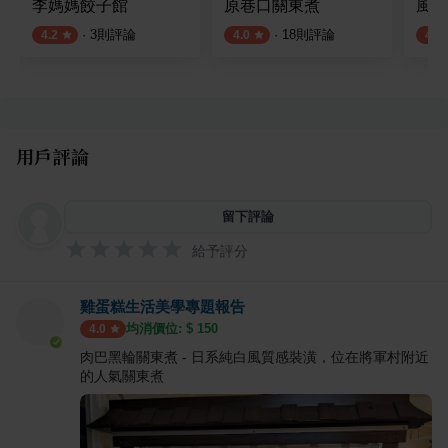
李媽媽餃子館
原巷口關東煮
風城
·
3
則評論
·
18
則評論
4.2
4.0
4.2
用戶評論
留下評論
給予評分
雞蛋糕生活美學專題報告
均消價位: $
150
4.0
肉巴黑輪關東煮 - 日系純白風質感裝潢，位在將軍村附近
的人氣關東煮