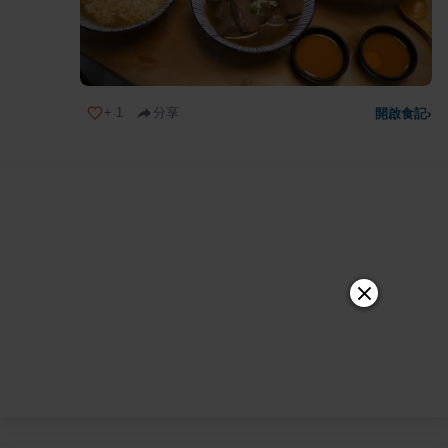
+
1
分享
開啟食記
›