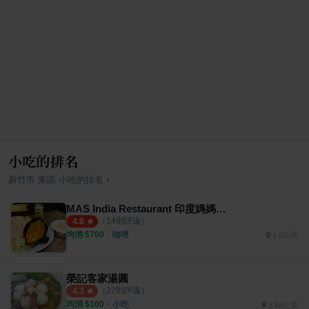
小吃的排名
›
新竹市
東區
小吃
的排名
MAS India Restaurant 印度媽媽料理
（
14
則評論）
4.8
均消 $
700
・
咖哩
1.6公里
榮記客家湯圓
（
22
則評論）
4.3
均消 $
100
・
小吃
3.56公里