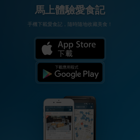
馬上體驗愛食記
手機下載愛食記，隨時隨地收藏美食！