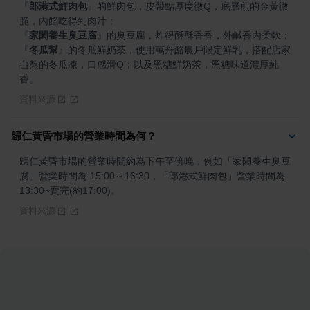
『
郎港式鮮肉包
』
的鮮肉包，皮帶點厚度微Q，底層煎的金黃微
『
家閎養生臭豆腐
』
『
冬瓜幫
』
的冬瓜鮮奶茶，使用萬丹酪農戶限定鮮乳，搭配店家
自熬的冬瓜凍，口感滑Q；以及黑糖鮮奶茶，黑糖味道濃厚純
香。
資料來源
歸仁黃昏市場的營業時間為何？
歸仁黃昏市場的營業時間約為下午至傍晚，例如「家閎養生臭豆
腐」營業時間為 15:00～16:30，「郎港式鮮肉包」營業時間為 
13:30~賣完(約17:00)。
資料來源