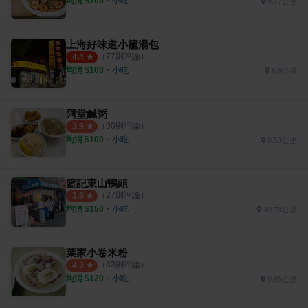
均消 $
105
・
小吃
9.77公里
上海好味道小籠湯包
（
77
則評論）
4.4
均消 $
100
・
小吃
6.8公里
阿堂鹹粥
（
90
則評論）
3.9
均消 $
100
・
小吃
9.53公里
籃記東山鴨頭
（
27
則評論）
3.8
均消 $
150
・
小吃
40.78公里
葉家小卷米粉
（
63
則評論）
4.3
均消 $
120
・
小吃
9.65公里