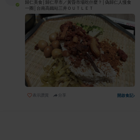
歸仁美食│歸仁早市／黃昏市場吃什麼？│偽歸仁人慢食
一圈│台南高鐵站三井ＯＵＴＬＥＴ
表示讚賞
分享
開啟食記
›