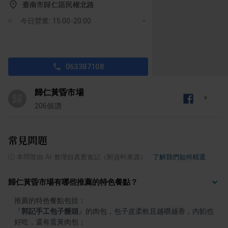
臺南市歸仁區民權北路
今日營業: 15:00-20:00
063387108
歸仁黃昏市場
歸
206
個讚
常見問題
ⓘ
本問答由 AI 整理自真實食記（附資料來源）
·
了解我們如何精選
歸仁黃昏市場有哪些推薦的特色餐點？
『
郭記手工包子饅頭
』
的肉包，包子皮柔軟且越嚼越香，內餡也