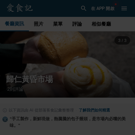
在 APP 開啟
餐廳資訊
照片
菜單
評論
相似餐廳
1
/
3
歸仁黃昏市場
2
則評論
·
以下資訊由 AI 從部落客食記彙整整理
·
了解我們如何精選
“
手工製作，新鮮現做，熱騰騰的包子饅頭，是市場內必嚐的美
味。
”