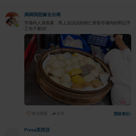
媽媽我想嫁去台南
市場內人員推薦，馬上去試試的歸仁黃昏市場內的郭記手
工包子饅頭!
表示讚賞
分享
開啟食記
›
Fresa芙芮莎