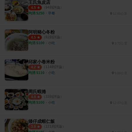
王氏魚皮店
（
94
則評論）
4.5
均消 $
250
・
早餐
12.66公里
阿明豬心冬粉
（
92
則評論）
4.5
均消 $
100
・
小吃
9.72公里
邱家小卷米粉
（
114
則評論）
4.2
均消 $
110
・
小吃
9.66公里
周氏蝦捲
（
33
則評論）
4.0
均消 $
100
・
小吃
12.07公里
矮仔成蝦仁飯
（
121
則評論）
3.9