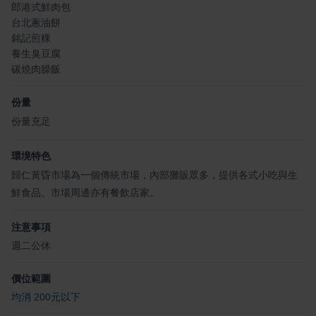
郎港式鮮肉包
台北蔥油餅
銘記煎粿
養生臭豆腐
碳燒肉臊飯
份量
份量充足
環境特色
歸仁黃昏市場為一個傳統市場，內部攤販眾多，提供各式小吃與生
鮮食品。市場周邊亦有餐飲店家。
注意事項
週二公休
價位範圍
均消 200元以下