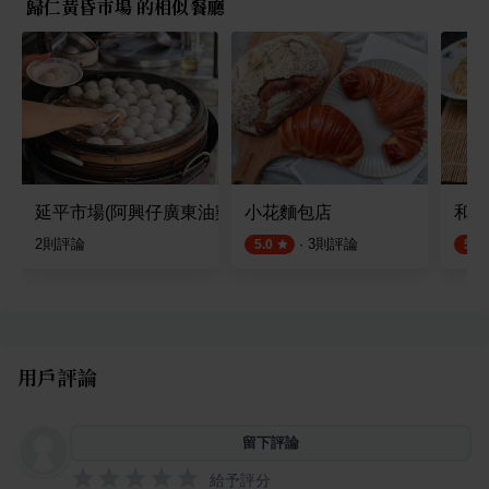
歸仁黃昏市場 的相似餐廳
延平市場(阿興仔廣東油雞小菜)
小花麵包店
和緯
2
則評論
·
3
則評論
5.0
5.0
用戶評論
留下評論
給予評分