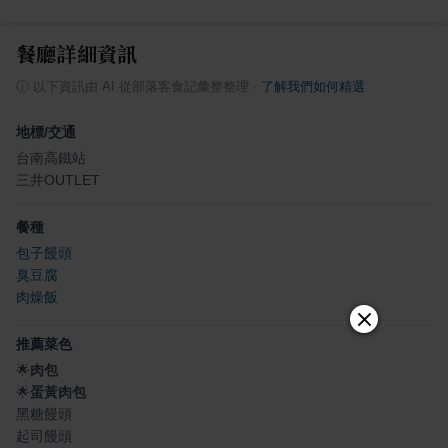
餐廳詳細資訊
ⓘ
以下資訊由 AI 從部落客食記彙整整理
·
了解我們如何精選
地標/交通
台南高鐵站
三井OUTLET
餐種
包子饅頭
臭豆腐
肉燥飯
推薦菜色
🌟
肉包
🌟
蛋黃肉包
黑糖饅頭
起司饅頭