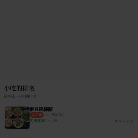
小吃的排名
›
台南市
小吃
的排名
麻豆碗粿蘭
（
54
則評論）
4.3
均消 $
100
・
小吃
24.28公里