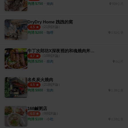
均消 $
750
・
燒肉
939公尺
DryDry Home 跩跩的窩
（
21
則評論）
4.5
均消 $
200
・
咖哩
1.52公里
牛丁次郎坊X深夜裡的和魂燒肉丼X三重支店
（
10
則評論）
4.7
均消 $
250
・
燒肉
0公尺
名炙炭火燒肉
（
21
則評論）
4.5
均消 $
900
・
燒肉
1.39公里
168鹹粥店
（
9
則評論）
4.0
均消 $
100
・
小吃
1.18公里