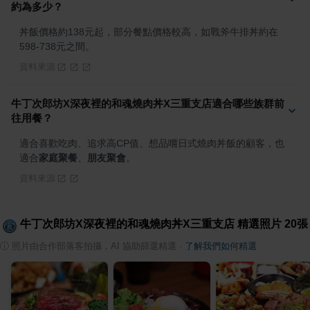
約為多少？
丼飯價格約138元起，部分餐點價格較高，如戰斧牛排丼約在
598-738元之間。
資料來源
牛丁次郎坊X深夜裡的和魂燒肉丼X三重支店適合哪些族群前
往用餐？
適合喜歡吃肉、追求高CP值、想品嚐日式燒肉丼飯的顧客，也
適合
家庭聚餐
、
朋友聚會
。
資料來源
牛丁次郎坊X深夜裡的和魂燒肉丼X三重支店
精選照片
20
張
ⓘ
照片由合作部落客拍攝，AI 協助篩選精選
·
了解我們如何精選