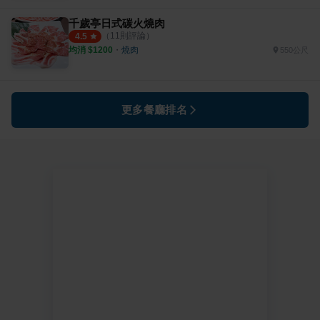
千歲亭日式碳火燒肉
（
11
則評論）
4.5
均消 $
1200
・
燒肉
550公尺
更多餐廳排名