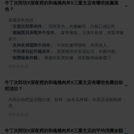
牛丁次郎坊X深夜裡的和魂燒肉丼X三重支店有哪些推薦菜
色？
『
京都次郎豚肉丼
』
『
燃極黑貝身戰斧牛排丼
』
: 豪華餐點，大塊牛肋骨，肉質彈嫩
『
炎神炙烤霜降牛排丼
』
『
平田厚切起司豬排丼
』
『
南蠻椒麻炸雞
』
: 雞腿肉紮實鮮嫩，搭配酸辣椒麻醬汁。
資料來源
牛丁次郎坊X深夜裡的和魂燒肉丼X三重支店有哪些免費自助
吧項目？
內用自助吧提供雞白湯、飲料（如冬瓜檸檬）和霜淇淋無限續
用。
資料來源
牛丁次郎坊X深夜裡的和魂燒肉丼X三重支店的平均消費金額