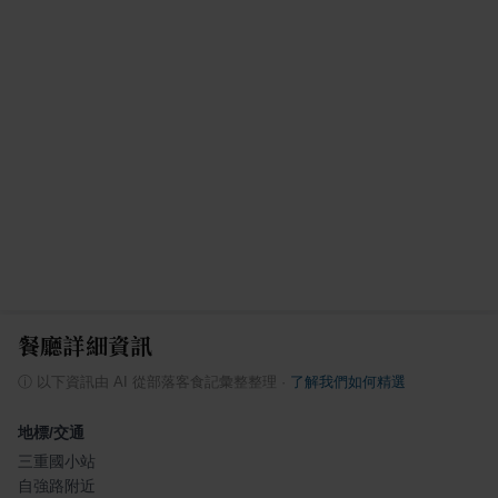
餐廳詳細資訊
ⓘ
以下資訊由 AI 從部落客食記彙整整理
·
了解我們如何精選
地標/交通
三重國小站
自強路附近