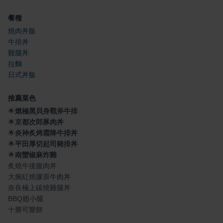
餐種
燒肉丼飯
牛排丼
雞腿丼
拉麵
日式丼飯
推薦菜色
🌟
燃極黑貝身戰斧牛排
🌟
京都次郎豚肉丼
🌟
炎神炙烤霜降牛排丼
🌟
平田厚切起司豬排丼
🌟
南蠻椒麻炸雞
炙燒牛後腹肉丼
大腕紅燒膠原牛肉丼
奈良極上碳燒雞腿丼
BBQ翅小腿
十勝可樂餅