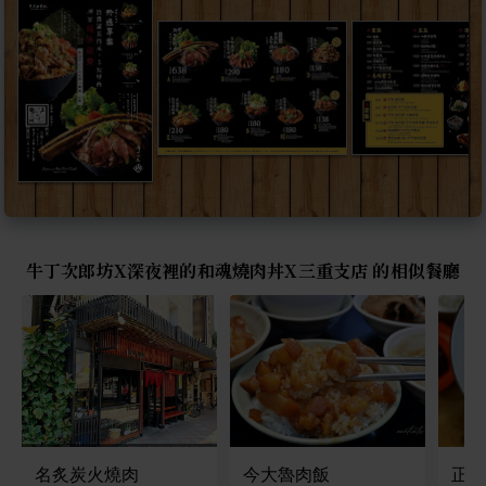
牛丁次郎坊X深夜裡的和魂燒肉丼X三重支店 的相似餐廳
名炙炭火燒肉
今大魯肉飯
正義