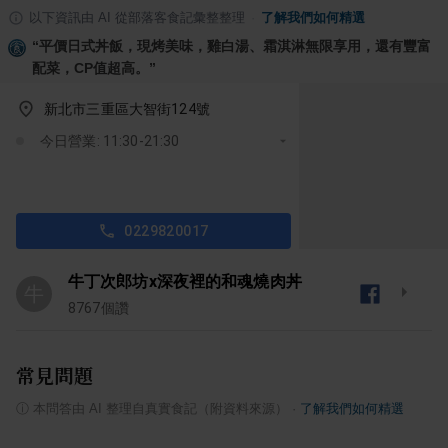
以下資訊由 AI 從部落客食記彙整整理
·
了解我們如何精選
“
平價日式丼飯，現烤美味，雞白湯、霜淇淋無限享用，還有豐富
配菜，CP值超高。
”
新北市三重區大智街124號
今日營業: 11:30-21:30
0229820017
牛丁次郎坊x深夜裡的和魂燒肉丼
牛
8767
個讚
常見問題
ⓘ
本問答由 AI 整理自真實食記（附資料來源）
·
了解我們如何精選