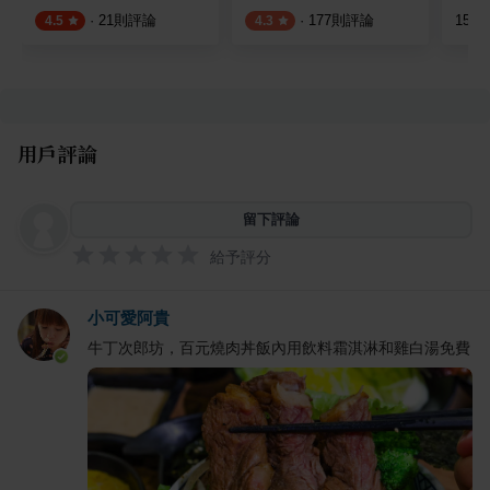
·
21
則評論
·
177
則評論
15
則
4.5
4.3
用戶評論
留下評論
給予評分
小可愛阿貴
牛丁次郎坊，百元燒肉丼飯內用飲料霜淇淋和雞白湯免費