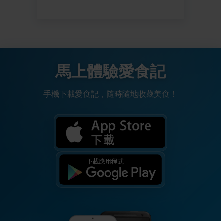
馬上體驗愛食記
手機下載愛食記，隨時隨地收藏美食！