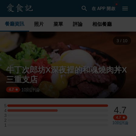
在 APP 開啟
餐廳資訊
照片
菜單
評論
相似餐廳
4
/
10
牛丁次郎坊X深夜裡的和魂燒肉丼X
三重支店
10
則評論
·
4.7
5
4.7
5 星：4 則評論
4
4 星：2 則評論
3
3 星：0 則評論
4.7
2
2 星：0 則評論
10
則評論
1
1 星：0 則評論