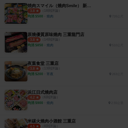
焼肉スマイル（燒肉Smile） 新北三重店
（
18
則評論）
3.8
均消 $
500
・
燒肉
726公尺
原燒優質原味燒肉 三重龍門店
（
14
則評論）
3.8
均消 $
850
・
燒肉
510公尺
夜葉食堂 三重店
（
13
則評論）
3.8
均消 $
200
・
宵夜
263公尺
浜江日式燒肉店
（
6
則評論）
4.2
均消 $
900
・
燒肉
2.55公里
米碳火燒肉小酒館 三重店
（
8
則評論）
4.5