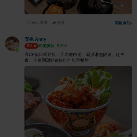
表示讚賞
分享
開啟食記
›
安妮 Anny
均消價位: $
300
5.0
高CP值日式丼飯，店內雞白湯、霜淇淋無限續，從主
食、小菜到甜點都好吃的無雷餐館