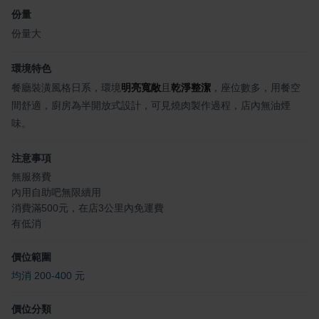
份量
份量大
環境特色
餐廳裝潢風格日系，環境
明亮寬敞
且
乾淨整潔
，座位數多，用餐空
間舒適，廚房為半開放式設計，可見燒肉製作過程，店內無油煙
味。
注意事項
無服務費
內用自助吧無限續用
消費滿500元，在店3公里內免運費
有低消
價位範圍
均消 200-400 元
價位分類