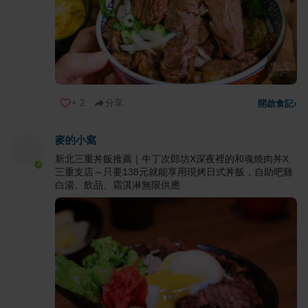
+
2
分享
開啟食記
›
麥的小窩
新北三重丼飯推薦｜牛丁次郎坊X深夜裡的和魂燒肉丼X
三重支店～只要138元就能享用現烤日式丼飯，自助吧雞
白湯、飲品、霜淇淋無限供應