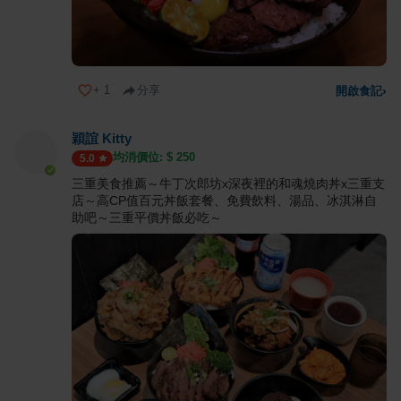
+
1
分享
開啟食記
›
穎誼 Kitty
均消價位: $
250
5.0
三重美食推薦～牛丁次郎坊x深夜裡的和魂燒肉丼x三重支
店～高CP值百元丼飯套餐、免費飲料、湯品、冰淇淋自
助吧～三重平價丼飯必吃～