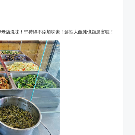
年老店滋味！堅持絕不添加味素！鮮蝦大餛飩也頗厲害喔！