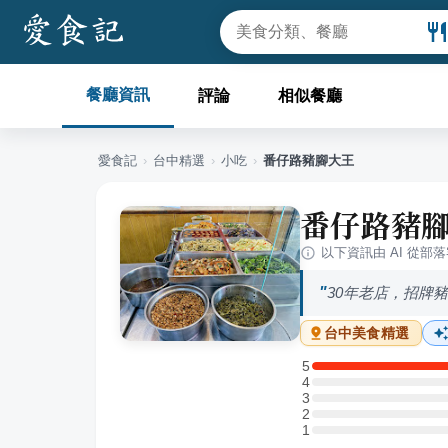
餐廳資訊
評論
相似餐廳
愛食記
›
台中
精選
›
小吃
›
番仔路豬腳大王
番仔路豬
以下資訊由 AI 從部
30年老店，招牌
台中
美食精選
5
5 星：1 則評論
4
4 星：0 則評論
3
3 星：0 則評論
2
2 星：0 則評論
1
1 星：0 則評論