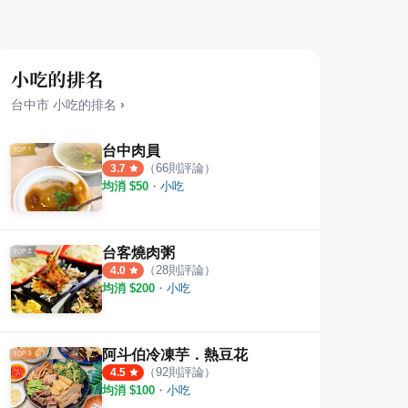
小吃的排名
台中市
小吃
的排名
›
台中肉員
（
66
則評論）
3.7
均消 $
50
・
小吃
腳麵線
來吃飽肉燥大王
豬肉
·
42
則評論
·
4
則評論
4.5
4.5
台客燒肉粥
（
28
則評論）
4.0
均消 $
200
・
小吃
阿斗伯冷凍芋．熱豆花
（
92
則評論）
4.5
均消 $
100
・
小吃