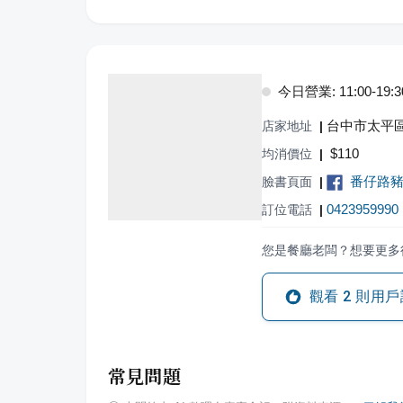
今日營業: 11:00-19:3
台中市太平區
店家地址
|
$
110
均消價位
|
番仔路
臉書頁面
|
0423959990
訂位電話
|
您是餐廳老闆？想要更多
觀看
2
則用戶
常見問題