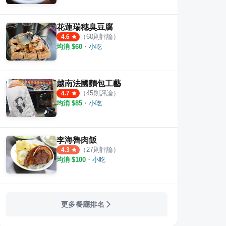
花蓮瑞穗臭豆腐
（
60
則評論）
4.6
均消 $
60
・
小吃
越南法國麵包工藝
（
45
則評論）
4.7
均消 $
85
・
小吃
李海魯肉飯
（
27
則評論）
4.3
均消 $
100
・
小吃
更多餐廳排名