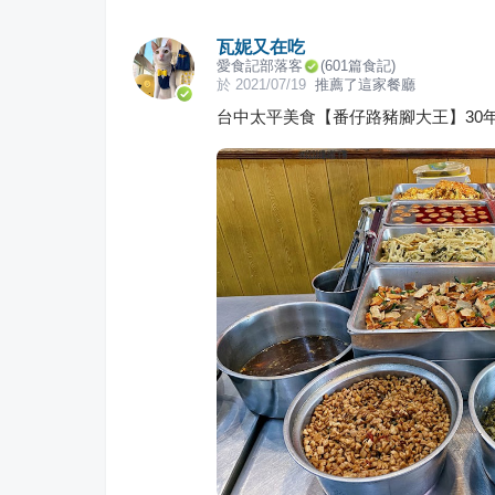
瓦妮又在吃
愛食記部落客
(
601
篇食記)
於
2021/07/19
推薦了這家餐廳
台中太平美食【番仔路豬腳大王】30