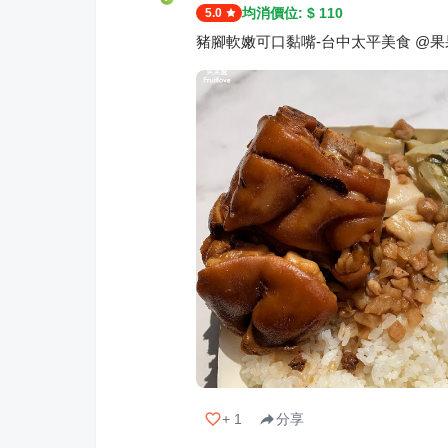
均消價位: $
110
5.0
豬腳軟嫩可口黏嘴-台中太平美食 @果果愛F
+
1
分享