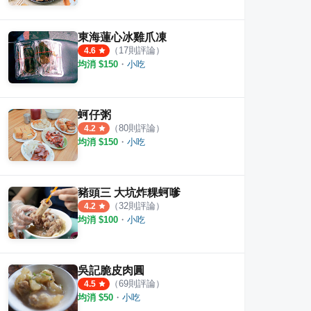
東海蓮心冰雞爪凍
（
17
則評論）
4.6
均消 $
150
・
小吃
蚵仔粥
（
80
則評論）
4.2
均消 $
150
・
小吃
豬頭三 大坑炸粿蚵嗲
（
32
則評論）
4.2
均消 $
100
・
小吃
吳記脆皮肉圓
（
69
則評論）
4.5
均消 $
50
・
小吃