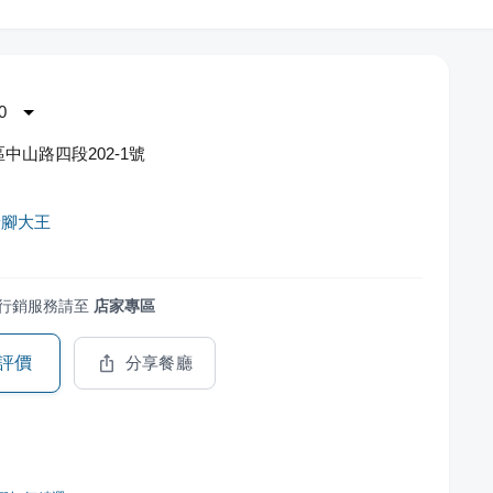
0
中山路四段202-1號
豬腳大王
行銷服務請至
店家專區
評價
分享餐廳