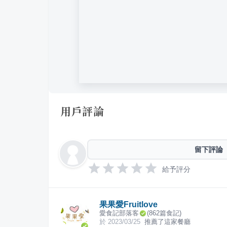
用戶評論
留下評論
給予評分
果果愛Fruitlove
愛食記部落客
(
862
篇食記)
於
2023/03/25
推薦了這家餐廳