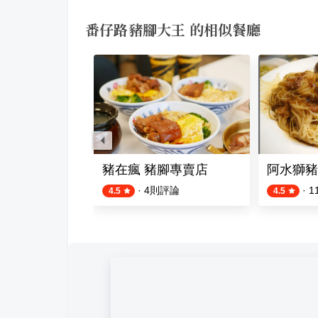
番仔路豬腳大王 的相似餐廳
腳極品餐廳
豬在瘋 豬腳專賣店
阿水獅豬
則評論
·
4
則評論
·
1
4.5
4.5