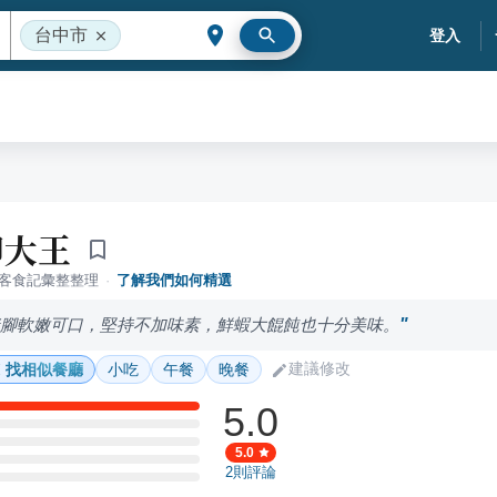
台中市
登入
腳大王
落客食記彙整整理
·
了解我們如何精選
豬腳軟嫩可口，堅持不加味素，鮮蝦大餛飩也十分美味。
建議修改
找相似餐廳
小吃
午餐
晚餐
5.0
5.0
2
則評論