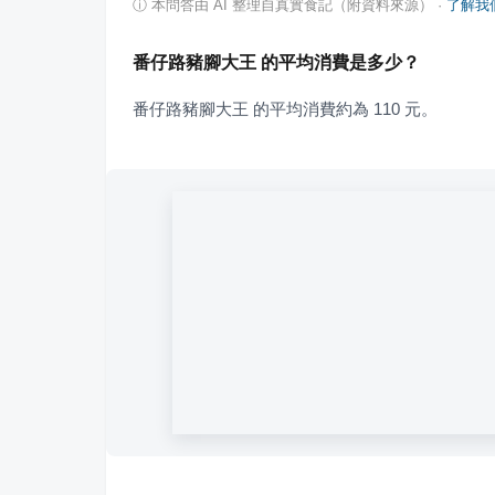
ⓘ
本問答由 AI 整理自真實食記（附資料來源）
·
了解我
番仔路豬腳大王 的平均消費是多少？
番仔路豬腳大王 的平均消費約為 110 元。