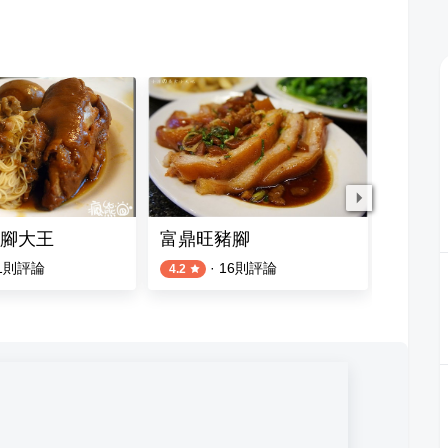
腳大王
富鼎旺豬腳
南屯豬
1
則評論
·
16
則評論
4.2
3.5