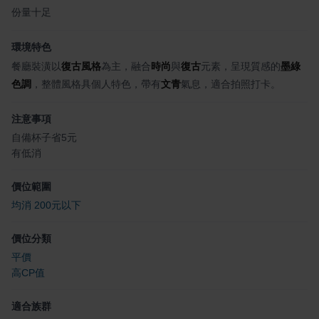
份量十足
環境特色
餐廳裝潢以
復古風格
為主，融合
時尚
與
復古
元素，呈現質感的
墨綠
色調
，整體風格具個人特色，帶有
文青
氣息，適合拍照打卡。
注意事項
自備杯子省5元
有低消
價位範圍
均消 200元以下
價位分類
平價
高CP值
適合族群