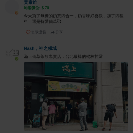
黃泰維
均消價位: $
70
今天買了無糖的奶茶四合一，奶香味好喜歡，加了四種
料，還是特愛仙草🥰
表示讚賞
分享
Nash，神之領域
滿上仙草茶飲專賣店，台北最棒的楊枝甘露