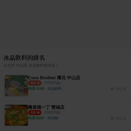
冰品飲料的排名
›
台北市
中山區
冰品飲料
的排名
Coco Brother 椰兄 中山店
（
57
則評論）
4.0
均消 $
100
・
冰品飲料
1.37公里
壽喜燒一丁 雙城店
（
40
則評論）
4.6
均消 $
600
・
吃到飽
1.96公里