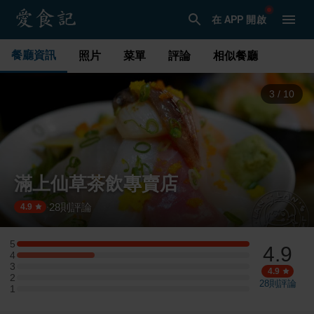
在 APP 開啟
餐廳資訊
照片
菜單
評論
相似餐廳
3
/
10
滿上仙草茶飲專賣店
28
則評論
·
4.9
5
4.9
5 星：6 則評論
4
4 星：2 則評論
3
3 星：0 則評論
4.9
2
2 星：0 則評論
28
則評論
1
1 星：0 則評論