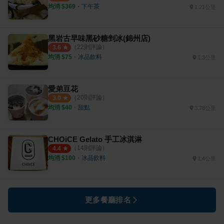
均消 $
369
・
下午茶
1.21公里
黑岩古早味黑砂糖剉冰(錦州店)
（
22
則評論）
3.6
均消 $
75
・
冰品飲料
1.3公里
愛弟豆花
（
20
則評論）
3.0
均消 $
40
・
甜點
3.78公里
CHOiCE Gelato 手工冰淇淋
（
14
則評論）
4.4
均消 $
100
・
冰品飲料
1.4公里
更多餐廳排名