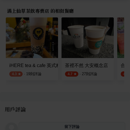
滿上仙草茶飲專賣店 的相似餐廳
iHERE tea & cafe 英式精品奶茶
茶裡不然 大安概念店
合集
·
19
則評論
·
27
則評論
4.3
4.7
4.9
用戶評論
留下評論