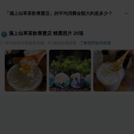
「滿上仙草茶飲專賣店」的平均消費金額大約是多少？
滿上仙草茶飲專賣店
精選照片
20
張
ⓘ
照片由合作部落客拍攝，AI 協助篩選精選
·
了解我們如何精選