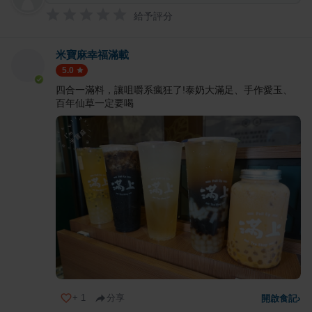
給予評分
米寶麻幸福滿載
5.0
四合一滿料，讓咀嚼系瘋狂了!泰奶大滿足、手作愛玉、
百年仙草一定要喝
+
1
分享
開啟食記
›