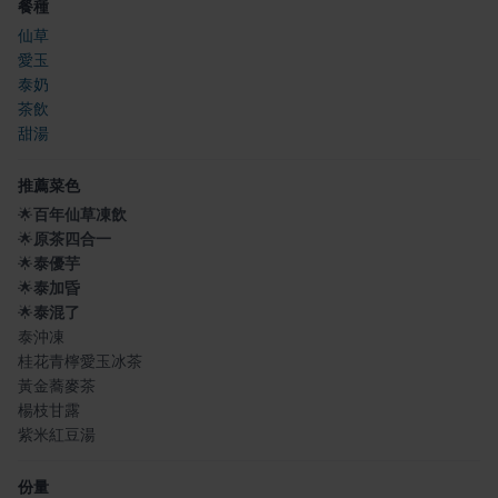
餐種
仙草
愛玉
泰奶
茶飲
甜湯
推薦菜色
🌟
百年仙草凍飲
🌟
原茶四合一
🌟
泰優芋
🌟
泰加昏
🌟
泰混了
泰沖凍
桂花青檸愛玉冰茶
黃金蕎麥茶
楊枝甘露
紫米紅豆湯
份量