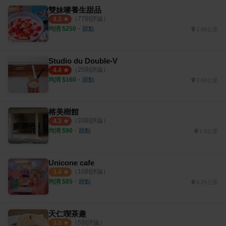
雙妹嘜養生甜品
（
77
則評論）
4.3
均消 $
250
・
甜點
1.96公里
Studio du Double-V
（
25
則評論）
4.4
均消 $
160
・
甜點
2.68公里
榕美樹館
（
33
則評論）
4.3
均消 $
90
・
甜點
1.5公里
Unicone cafe
（
10
則評論）
3.4
均消 $
85
・
甜點
6.26公里
天仁喫茶趣
（
5
則評論）
3.0