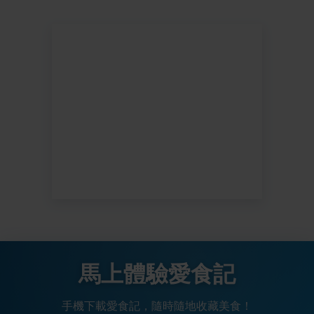
馬上體驗愛食記
手機下載愛食記，隨時隨地收藏美食！