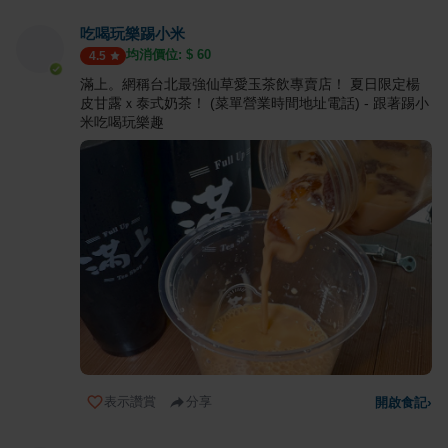
吃喝玩樂踢小米
均消價位: $
60
4.5
滿上。網稱台北最強仙草愛玉茶飲專賣店！ 夏日限定楊
皮甘露ｘ泰式奶茶！ (菜單營業時間地址電話) - 跟著踢小
米吃喝玩樂趣
表示讚賞
分享
開啟食記
›