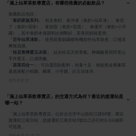
「滿上仙草茶飲專賣店」有哪些推薦的必點飲品？
『
泰奶家族系列
』
: 包含泰奶、泰沖凍（泰奶+仙草凍）、泰混
了（泰奶+混珠）、泰加昏（泰奶+昏貴）、泰優芋（泰奶+小芋
『
百年仙草凍飲
』
: 使用苗栗銅鑼鄉有機契作仙草熬煮，口感清
『
桂花青檸愛玉冰茶
』
: 結合桂花天然香氣、檸檬酸香與阿里山
『
原茶四合一
』
: 可自選四款配料，份量十足，例如黃金蕎麥茶
基底搭配小粉圓、椰果、小芋圓、白玉珍珠等。
資料來源
「滿上仙草茶飲專賣店」的交通方式為何？最近的捷運站是
哪一站？
「滿上仙草茶飲專賣店」位於台北市中山區松江路58號，鄰近
捷運松江南京站，從捷運松江南京站3號出口步行約3-5分鐘即
可抵達。
資料來源