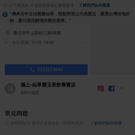
以下資訊由 AI 從部落客食記彙整整理
·
了解我們如何精選
“
傳承百年古法熬製仙草，搭配阿里山天然愛玉，嚴選台灣在地好
物，夏日清涼解渴的最佳選擇。
”
臺北市中山區松江路58號
今日營業: 10:00-18:00
0225223669
滿上-仙草愛玉茶飲專賣店
滿
4303
個讚
常見問題
ⓘ
本問答由 AI 整理自真實食記（附資料來源）
·
了解我們如何精選