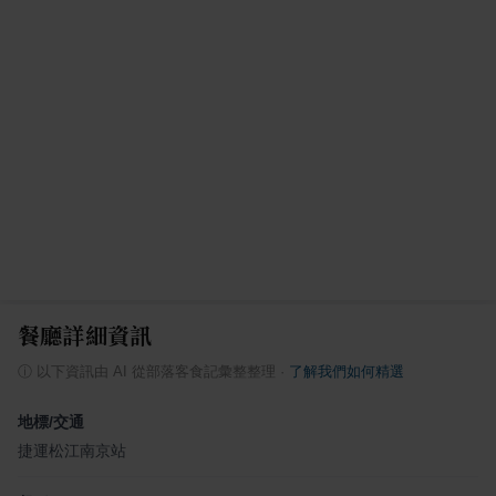
餐廳詳細資訊
ⓘ
以下資訊由 AI 從部落客食記彙整整理
·
了解我們如何精選
地標/交通
捷運松江南京站