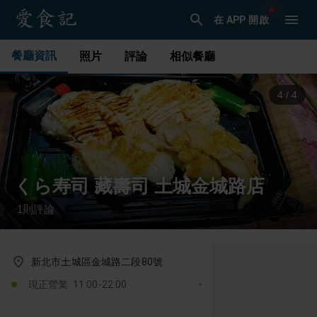
在 APP 開啟
餐廳資訊
照片
評論
相似餐廳
1
/
4
くら寿司 藏壽司 土城金城路店
1
則評論
·
新北市土城區金城路二段80號
現正營業: 11:00-22:00