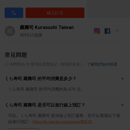
線上訂位
藏壽司 Kurasushi Taiwan
藏
909551
個讚
常見問題
ⓘ
本問答由 AI 整理自真實食記（附資料來源）
·
了解我們如何精選
くら寿司 藏壽司 的平均消費是多少？
くら寿司 藏壽司 的平均消費約為 670 元。
くら寿司 藏壽司 是否可以進行線上預訂？
可以。くら寿司 藏壽司 提供線上預訂服務，您可以透過以下連
結進行預訂：
https://e-pai-ke.com/shop/90510