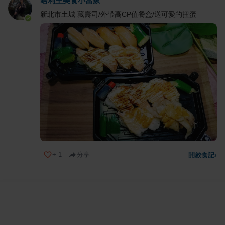
哈利王美食小當家
新北市土城 藏壽司/外帶高CP值餐盒/送可愛的扭蛋
+
1
分享
開啟食記
›