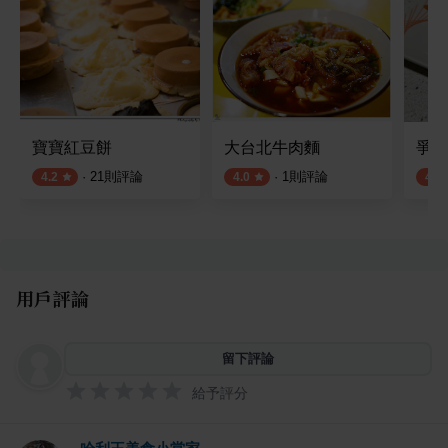
寶寶紅豆餅
大台北牛肉麵
爭鮮
·
21
則評論
·
1
則評論
4.2
4.0
4.0
用戶評論
留下評論
給予評分