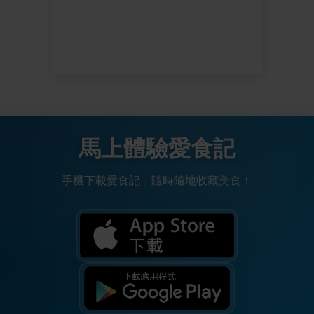
馬上體驗愛食記
手機下載愛食記，隨時隨地收藏美食！