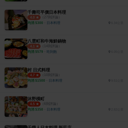
千壽司平價日本料理
（
27
則評論）
4.0
均消 $
300
・
日本料理
6.34公里
八雲町和牛海鮮鍋物
（
14
則評論）
4.1
均消 $
579
・
吃到飽
6.05公里
村 日式料理
（
10
則評論）
4.7
均消 $
1500
・
日本料理
9.51公里
沐野橫町
（
6
則評論）
4.5
均消 $
350
・
日本料理
2.82公里
千職人日本料理 新莊店