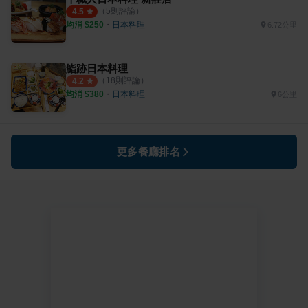
（
5
則評論）
4.5
均消 $
250
・
日本料理
6.72公里
鮨跡日本料理
（
18
則評論）
4.2
均消 $
380
・
日本料理
6公里
更多餐廳排名