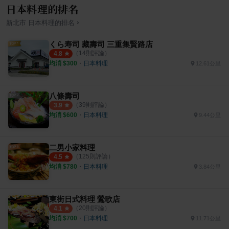
日本料理的排名
›
新北市
日本料理
的排名
くら寿司 藏壽司 三重集賢路店
（
14
則評論）
4.8
均消 $
300
・
日本料理
12.61公里
八條壽司
（
39
則評論）
3.9
均消 $
600
・
日本料理
9.44公里
二男小家料理
（
125
則評論）
4.5
均消 $
780
・
日本料理
3.84公里
東街日式料理 鶯歌店
（
20
則評論）
4.1
均消 $
700
・
日本料理
11.71公里