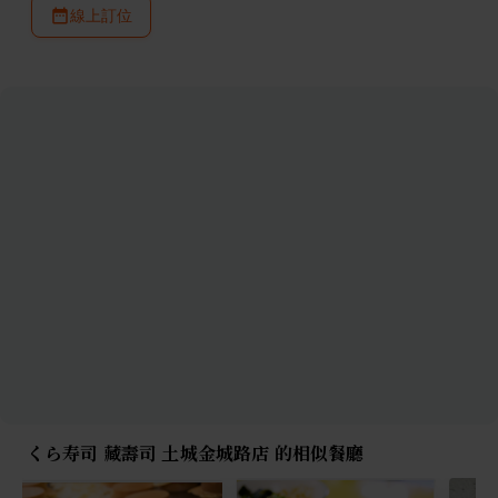
線上訂位
くら寿司 藏壽司 土城金城路店 的相似餐廳