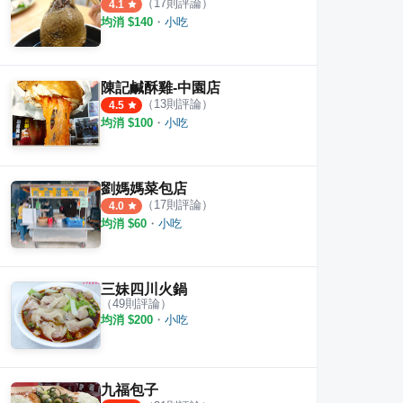
（
17
則評論）
號
4.1
金明園蛋糕屋
早。
均消 $
140
・
小吃
·
2
則評論
·
8
則評論
5.0
3.0
陳記鹹酥雞-中園店
（
13
則評論）
4.5
均消 $
100
・
小吃
劉媽媽菜包店
（
17
則評論）
4.0
均消 $
60
・
小吃
三妹四川火鍋
（
49
則評論）
均消 $
200
・
小吃
九福包子