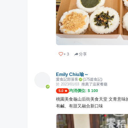
+
3
分享
Emily Chiu瑜～
愛食記部落客
(
175
篇食記)
於
2023/01/03
推薦了這家餐廳
均消價位: $
100
5.0
桃園美食龜山后街美食天堂 文青意味
有鹹、有甜又融合新口味