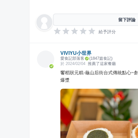
留下評論
給予評分
VIVIYU小世界
愛食記部落客
(
1847
篇食記)
於
2024/02/04
推薦了這家餐廳
饗稻狀元糕-龜山后街台式傳統點心~
爆漿