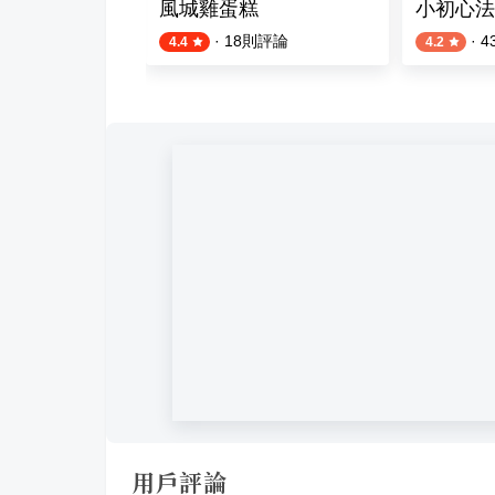
尼甜點店
風城雞蛋糕
小初心法
評論
·
18
則評論
·
4
4.4
4.2
用戶評論