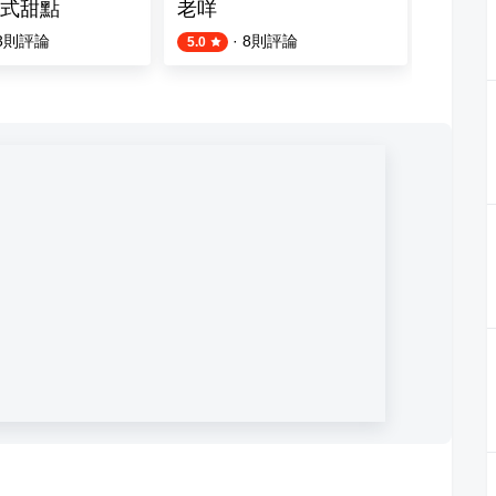
式甜點
老咩
十三商
3
則評論
·
8
則評論
5.0
4.0