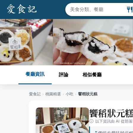
餐廳資訊
評論
相似餐廳
愛食記
›
桃園
精選
›
小吃
›
饗稻狀元糕
饗稻狀元
以下資訊由 AI 從部