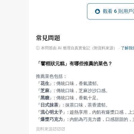
觀看
6
則用戶
常見問題
ⓘ
本問答由 AI 整理自真實食記（附資料來源）
·
了解我
「饗稻狀元糕」有哪些推薦的菜色？
『
花生
』
『
芝麻
』
『
黑糖
』
『
日式抹茶
』
『
流心明太子
』
『
爆漿巧克力
』
: 內餡為巧克力醬，口感甜甜的
資料來源