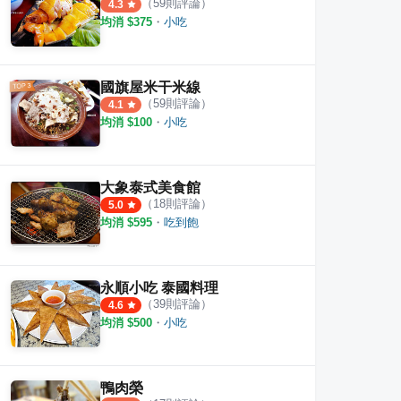
（
59
則評論）
4.3
均消 $
375
・
小吃
國旗屋米干米線
（
59
則評論）
4.1
均消 $
100
・
小吃
大象泰式美食館
（
18
則評論）
5.0
均消 $
595
・
吃到飽
永順小吃 泰國料理
（
39
則評論）
4.6
均消 $
500
・
小吃
鴨肉榮