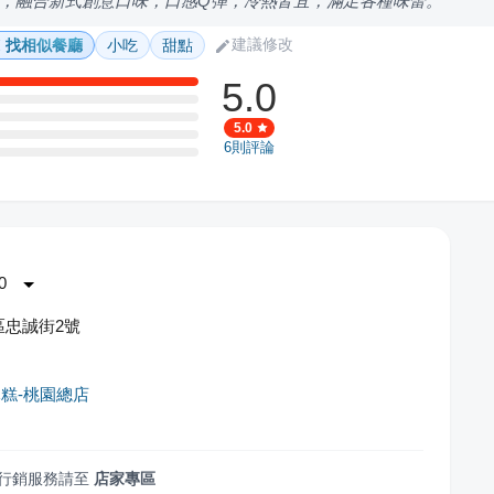
，融合新式創意口味，口感Q彈，冷熱皆宜，滿足各種味蕾。
建議修改
找相似餐廳
小吃
甜點
5.0
5.0
6
則評論
0
區忠誠街2號
糕-桃園總店
行銷服務請至
店家專區