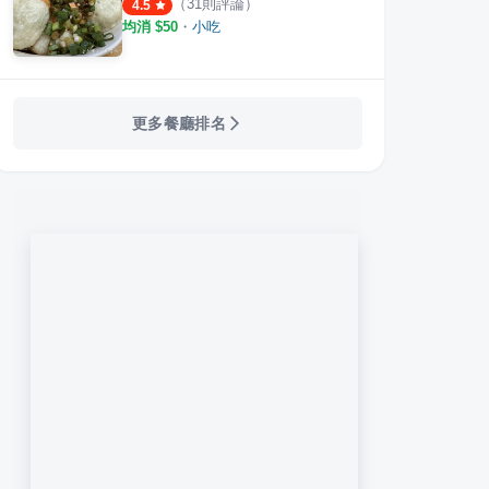
（
31
則評論）
4.5
均消 $
50
・
小吃
更多餐廳排名