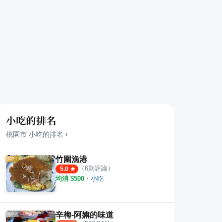
小吃的排名
桃園市
小吃
的排名
›
竹圍漁港
（
6
則評論）
5.0
均消 $
500
・
小吃
辛梅-阿嫲的味道