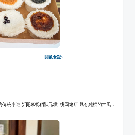
›
開啟食記
的傳統小吃 新開幕饗稻狀元糕_桃園總店 既有純樸的古風，