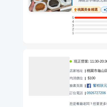
傳統古早味狀元糕
桃園
美食精選
5
5 星：1 則評論
4
4 星：0 則評論
3
3 星：0 則評論
2
2 星：0 則評論
1
1 星：0 則評論
現正營業: 11:30-20:3
桃園市龜山
店家地址
|
$
100
均消價位
|
饗稻狀元
臉書頁面
|
0926727206
訂位電話
|
您是餐廳老闆？想要更多