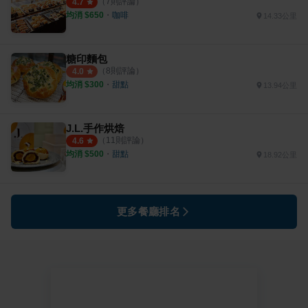
（
7
則評論）
4.7
均消 $
650
・
咖啡
14.33公里
糖印麵包
（
8
則評論）
4.0
均消 $
300
・
甜點
13.94公里
J.L.手作烘焙
（
11
則評論）
4.6
均消 $
500
・
甜點
18.92公里
更多餐廳排名