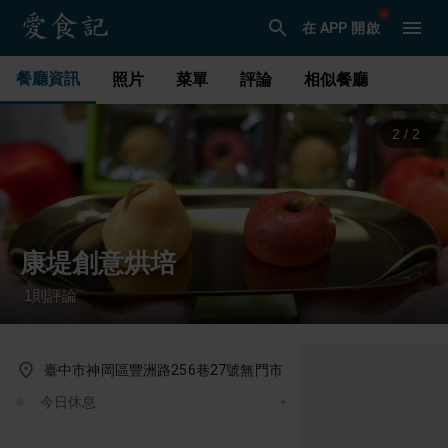
在 APP 開啟
餐廳資訊
照片
菜單
評論
相似餐廳
2
/
2
康堤創意烘培
1
則評論
·
臺中市神岡區豐洲路256巷27號無門市
今日休息