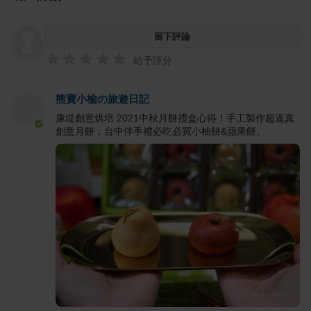
留下評論
給予評分
熊寶小榆の旅遊日記
康堤創意烘培 2021中秋月餅禮盒心得！手工製作超逼真
創意月餅，台中伴手禮必吃必買小柚餅&蘋果餅。