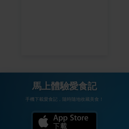
馬上體驗愛食記
手機下載愛食記，隨時隨地收藏美食！