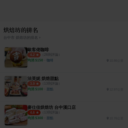
烘焙坊的排名
›
台中市
烘焙坊
的排名
歐客佬咖啡
（
26
則評論）
4.2
均消 $
150
・
咖啡
10.86公里
法芙妮 烘焙甜點
（
13
則評論）
3.9
均消 $
100
・
甜點
12.97公里
麥仕佳烘焙坊 台中漢口店
（
13
則評論）
4.6
均消 $
300
・
甜點
10.76公里