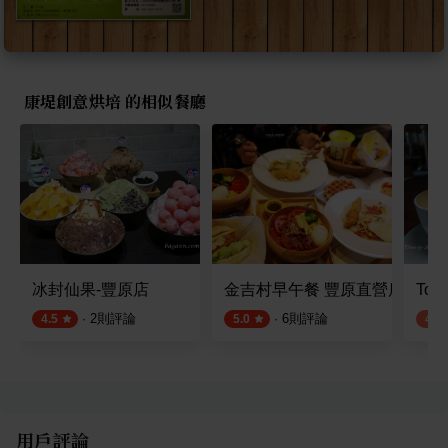
康堤創意烘培 的相似餐廳
冰封仙果-豐原店
金吉村早午餐 豐原直營店
Toyo
·
2
則評論
·
6
則評論
4.5
5.0
4.2
用戶評論