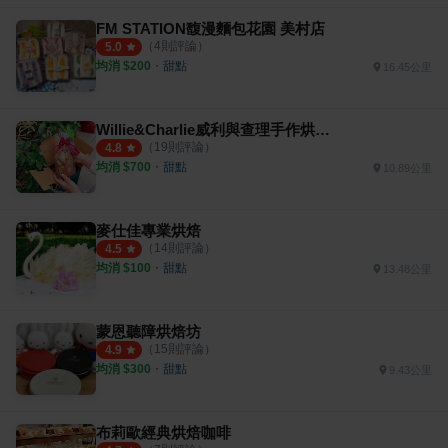
FM STATION馥漫麵包花園 美村店
（
4
則評論）
5.0
均消 $
200
・
甜點
16.45公里
Willie&Charlie威利與查理手作烘焙坊
（
19
則評論）
4.8
均消 $
700
・
甜點
10.89公里
麥仕佳專業烘焙
（
14
則評論）
4.5
均消 $
100
・
甜點
13.48公里
蒙恩聽障烘焙坊
（
15
則評論）
4.9
均消 $
300
・
甜點
9.43公里
布莉歐經典烘焙咖啡