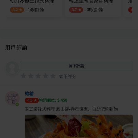
朝月冷麵王韓式料理
韓屋里韓食家常料理
潮韓
·
14
則評論
·
39
則評論
3.2
3.7
4.8
用戶評論
留下評論
給予評分
椿椿
均消價位: $
450
4.5
玉豆腐韓式料理 鳳山店-壽星優惠、自助吧吃到飽