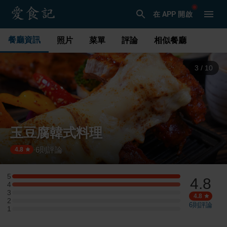
在 APP 開啟
餐廳資訊
照片
菜單
評論
相似餐廳
3
/
10
玉豆腐韓式料理
6
則評論
·
4.8
5
4.8
5 星：1 則評論
4
4 星：1 則評論
3
3 星：0 則評論
4.8
2
2 星：0 則評論
6
則評論
1
1 星：0 則評論