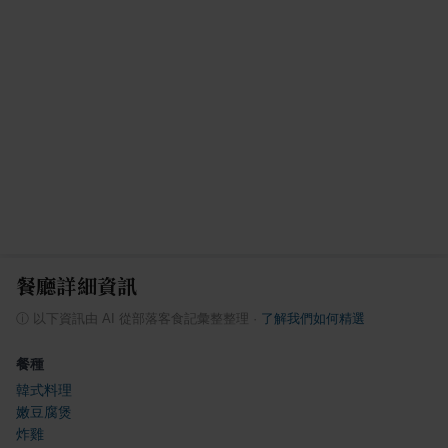
餐廳詳細資訊
ⓘ
以下資訊由 AI 從部落客食記彙整整理
·
了解我們如何精選
餐種
韓式料理
嫩豆腐煲
炸雞