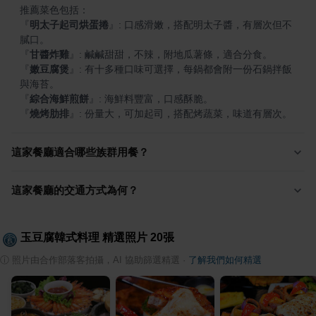
『
明太子起司烘蛋捲
』
: 口感滑嫩，搭配明太子醬，有層次但不
『
甘醬炸雞
』
『
嫩豆腐煲
』
: 有十多種口味可選擇，每鍋都會附一份石鍋拌飯
『
綜合海鮮煎餅
』
『
燒烤肋排
』
: 份量大，可加起司，搭配烤蔬菜，味道有層次。
這家餐廳適合哪些族群用餐？
這家餐廳的交通方式為何？
玉豆腐韓式料理
精選照片
20
張
ⓘ
照片由合作部落客拍攝，AI 協助篩選精選
·
了解我們如何精選