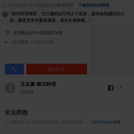
以下資訊由 AI 從部落客食記彙整整理
·
了解我們如何精選
“
韓式料理專家，主打濃郁起司明太子蛋捲，還有無限續加的小
菜，壽星更享有驚喜優惠，適合各種聚餐。
”
高市鳳山區中山西路236號
現正營業: 11:00-22:00
線上訂位
玉豆腐-韓式料理
玉
20
個讚
常見問題
ⓘ
本問答由 AI 整理自真實食記（附資料來源）
·
了解我們如何精選