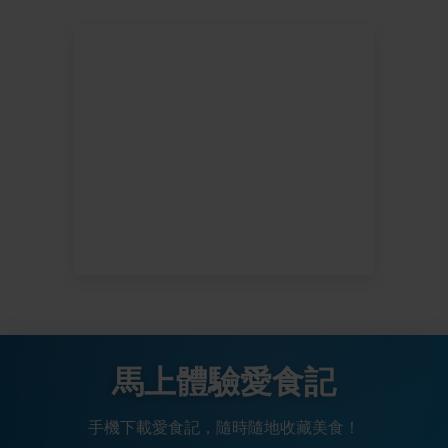
馬上體驗愛食記
手機下載愛食記，隨時隨地收藏美食！