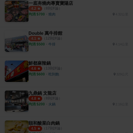
一底夯燒肉專賣寶陽店
（
8
則評論）
4.2
均消 $
700
・
燒肉
4.32公里
Double 萬牛排館
（
12
則評論）
4.1
均消 $
500
・
牛排
4.14公里
鮮都麻辣鍋
（
13
則評論）
4.6
均消 $
600
・
吃到飽
329公尺
九鼎鍋 文龍店
（
8
則評論）
4.8
均消 $
200
・
火鍋
2.16公里
頤和酸菜白肉鍋
（
17
則評論）
4.5