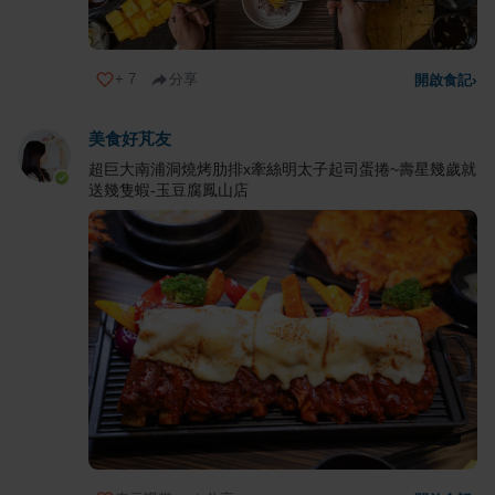
+
7
分享
開啟食記
›
美食好芃友
超巨大南浦洞燒烤肋排x牽絲明太子起司蛋捲~壽星幾歲就
送幾隻蝦-玉豆腐鳳山店