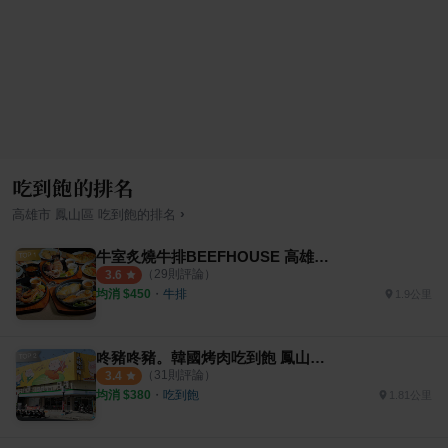
吃到飽的排名
›
高雄市
鳳山區
吃到飽
的排名
牛室炙燒牛排BEEFHOUSE 高雄鳳山店
（
29
則評論）
3.6
均消 $
450
・
牛排
1.9公里
咚豬咚豬。韓國烤肉吃到飽 鳳山青年店
（
31
則評論）
3.4
均消 $
380
・
吃到飽
1.81公里