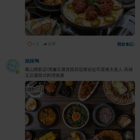
+
1
分享
開啟食記
›
姐妹淘
鳳山開新店!滑嫩豆腐煲跟邪惡熔岩起司蛋捲太迷人-高雄
玉豆腐韓式料理推薦