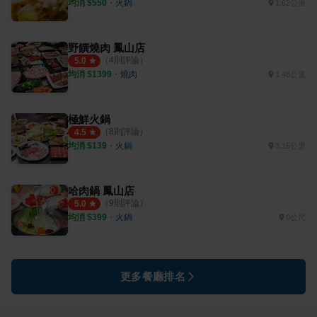
均消 $
550
・
火鍋
1.62公里
野饌燒肉 鳳山店
（
4
則評論）
5.0
均消 $
1399
・
燒肉
1.48公里
極鮮火鍋
（
8
則評論）
4.5
均消 $
139
・
火鍋
3.15公里
哈肉鍋 鳳山店
（
9
則評論）
5.0
均消 $
399
・
火鍋
0公尺
更多餐廳排名