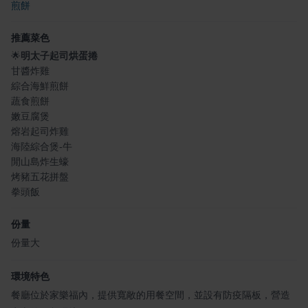
煎餅
推薦菜色
🌟
明太子起司烘蛋捲
甘醬炸雞
綜合海鮮煎餅
蔬食煎餅
嫩豆腐煲
熔岩起司炸雞
海陸綜合煲-牛
閒山島炸生蠔
烤豬五花拼盤
拳頭飯
份量
份量大
環境特色
餐廳位於家樂福內，提供寬敞的用餐空間，並設有防疫隔板，營造