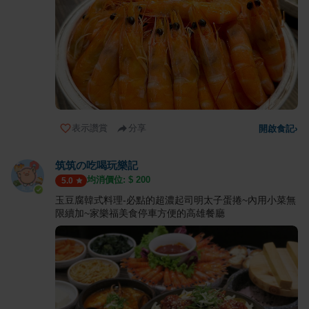
表示讚賞
分享
開啟食記
›
筑筑の吃喝玩樂記
均消價位: $
200
5.0
玉豆腐韓式料理-必點的超濃起司明太子蛋捲~內用小菜無
限續加~家樂福美食停車方便的高雄餐廳