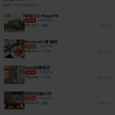
›
嘉義市
東區
甜點
的排名
幸福山丘 HappyHill
（
40
則評論）
4.5
均消 $
570
・
咖啡
3公里
Morikoohii 森 咖啡
（
58
則評論）
4.2
均消 $
170
・
下午茶
219公尺
Daisy的雜貨店
（
30
則評論）
4.6
均消 $
150
・
下午茶
583公尺
芙甜法式點心坊
（
21
則評論）
4.2
均消 $
150
・
甜點
68公尺