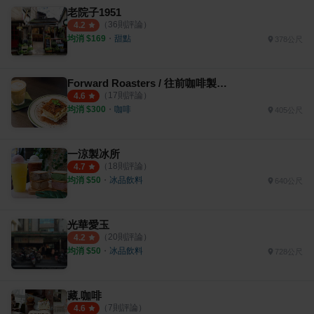
老院子1951
（
36
則評論）
4.2
均消 $
169
・
甜點
378公尺
Forward Roasters / 往前咖啡製作所
（
17
則評論）
4.6
均消 $
300
・
咖啡
405公尺
一涼製冰所
（
18
則評論）
4.7
均消 $
50
・
冰品飲料
640公尺
光華愛玉
（
20
則評論）
4.2
均消 $
50
・
冰品飲料
728公尺
藏.咖啡
（
7
則評論）
4.6