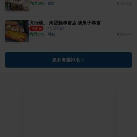
均消 $
95
・
咖啡
414公尺
犬行燒。 烤蛋糕專賣店 燒果子專賣
（
31
則評論）
4.4
均消 $
45
・
甜點
338公尺
更多餐廳排名