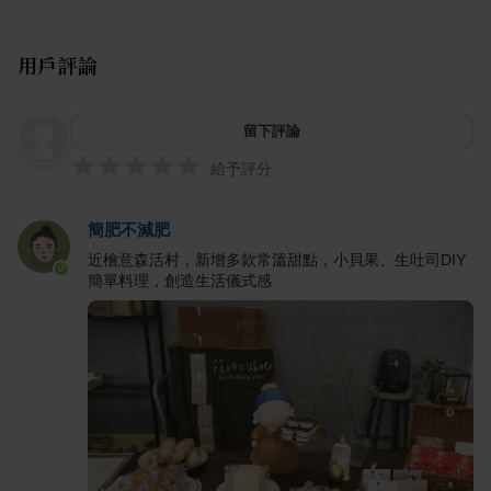
用戶評論
留下評論
給予評分
簡肥不減肥
近檜意森活村，新增多款常溫甜點，小貝果、生吐司DIY
簡單料理，創造生活儀式感