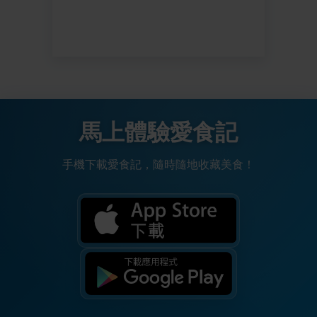
馬上體驗愛食記
手機下載愛食記，隨時隨地收藏美食！