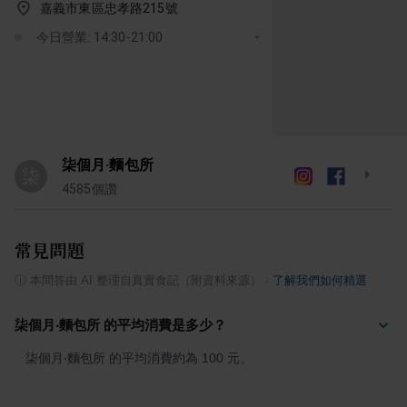
嘉義市東區忠孝路215號
今日營業: 14:30-21:00
柒個月·麵包所
柒
4585
個讚
常見問題
ⓘ
本問答由 AI 整理自真實食記（附資料來源）
·
了解我們如何精選
柒個月‧麵包所 的平均消費是多少？
柒個月‧麵包所 的平均消費約為 100 元。