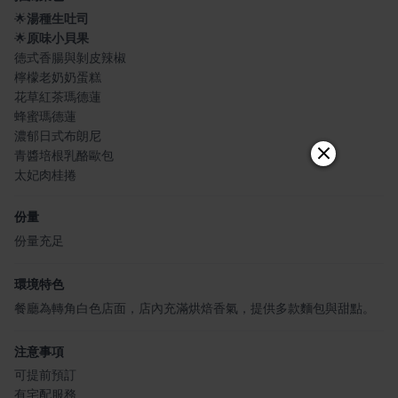
🌟
湯種生吐司
🌟
原味小貝果
徳式香腸與剝皮辣椒
檸檬老奶奶蛋糕
花草紅茶瑪德蓮
蜂蜜瑪德蓮
濃郁日式布朗尼
青醬培根乳酪歐包
太妃肉桂捲
份量
份量充足
環境特色
餐廳為轉角白色店面，店內充滿烘焙香氣，提供多款麵包與甜點。
注意事項
可提前預訂
有宅配服務