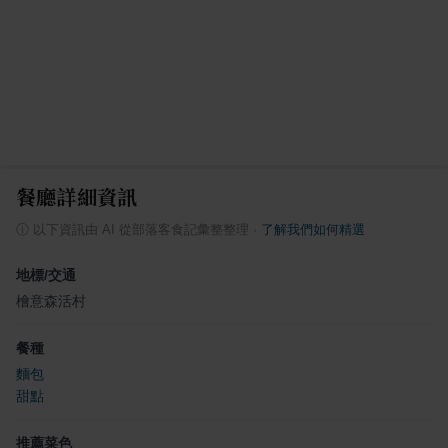
餐廳詳細資訊
ⓘ
以下資訊由 AI 從部落客食記彙整整理
·
了解我們如何精選
地標/交通
檜意森活村
餐種
麵包
甜點
推薦菜色