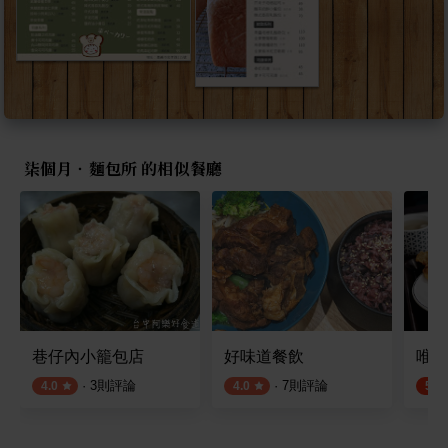
柒個月‧麵包所 的相似餐廳
巷仔內小籠包店
好味道餐飲
唯（
·
3
則評論
·
7
則評論
4.0
4.0
5.0