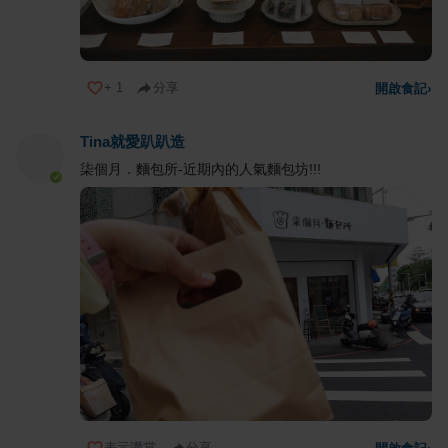
+
1
分享
開啟食記
›
Tina就愛趴趴造
柒個月．麵包所-近期內的人氣麵包坊!!!
表示讚賞
分享