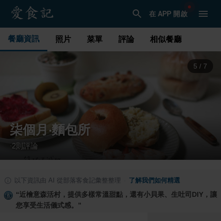
在 APP 開啟
餐廳資訊
照片
菜單
評論
相似餐廳
6
/
7
柒個月‧麵包所
2
則評論
·
以下資訊由 AI 從部落客食記彙整整理
·
了解我們如何精選
“
近檜意森活村，提供多樣常溫甜點，還有小貝果、生吐司DIY，讓
您享受生活儀式感。
”